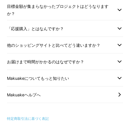
目標金額が集まらなかったプロジェクトはどうなります
厚でフルーティーなアロマ
が合わさって、チョ
か？
コの奥にほんのりとバナナを思わせる風味が楽
しめる様になりました。
「応援購入」とはなんですか？
「KIX BEER Sweet Love（デュンケルヴァイ
他のショッピングサイトと比べてどう違いますか？
ツェンボック）」
は、時間をかけてじっくり醸
造したことで、アルコール度数が一般のビール
お届けまで時間がかかるのはなぜですか？
より少し高めの
8.0％
であるにもかかわらず、
まろやかな仕上がりとなりました。ヴァイツェ
Makuakeについてもっと知りたい
ンボック職人が時間と情熱をかけたまさに珠玉
の1本です。
Makuakeヘルプへ
特定商取引法に基づく表記