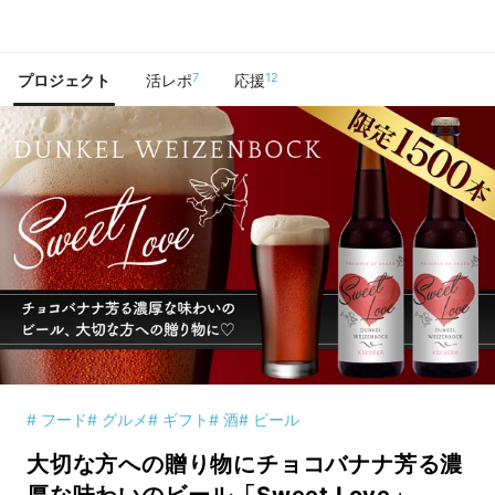
で手に入れよう
7
12
プロジェクト
活レポ
応援
# フード
# グルメ
# ギフト
# 酒
# ビール
大切な方への贈り物にチョコバナナ芳る濃