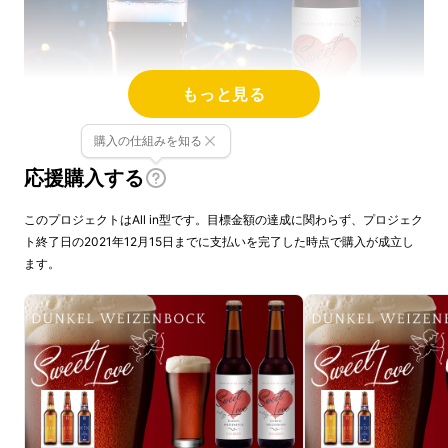
もっと見る
購入の仕組みを知る
応援購入する
チョコの奥にほんのり香るバナナ風味、実は
「デュンケルヴァイツェンボック」
というスタ
このプロジェクトはAll in型です。目標金額の達成に関わらず、プロジェク
イルのビール。香ばしくスモーキーでフルー
ト終了日の2021年12月15日までに支払いを完了した時点で購入が成立し
ます。
ティな香りと、甘くトロリと濃厚な風味に醸造
するためには、惜しみない手間とコストと時間
のかかる逸品です。
並々ならぬビール愛をもつ我が泉佐野ブルーイ
ングの醸造責任者が、日々、ビール造りへの探
求を続け、美味しいクラフトビールをより沢山