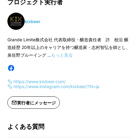
でにお話ししました。これはデュンケルのスタ
プロジェクト実行者
イルをベースにしたヴァイツェンの一種となり
ます。
kixbeer
「ヴァイツェンボック」
は、一般的な原料の大
Grande Limite株式会社 代表取締役・醸造責任者 許 校沿 醸
麦麦芽に小麦麦芽を50％以上の割合で加えて
造経歴 20年以上のキャリアを持つ醸造家・志村智弘を師とし、
造られます。バナナに近い香りが特徴で、多め
泉佐野ブルーイング …
もっと見る
の小麦のおかげで苦味も柔らか。エール系のフ
ルーティーな風味も合わさって、控えめな酸味
と爽快な喉越しはビールが苦手な方にも飲みや
https://www.kixbeer.com/
すいスタイルです。
https://www.instagram.com/kixbeer/?hl=ja
このヴァイツェンボックにローストした麦芽を
実行者にメッセージ
使用することで、チョコレートの風味が追加さ
れます。
ロースト麦芽独特の香ばしくスモー
よくある質問
キーでカラメルの甘苦いチョコレートアロマ
と、
ヴァイツェンの特徴であるバナナに近い濃