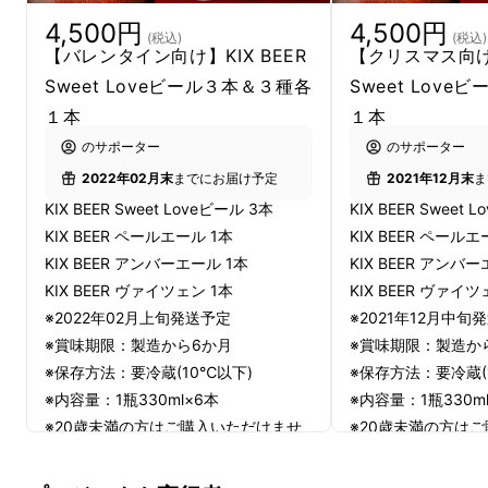
の人にお届けするべく精進し、「ビール愛好家
4,500円
4,500円
(税込)
(税込)
として」心からあふれるビール愛に正直に、コ
【バレンタイン向け】KIX BEER
【クリスマス向け】
ストや時間を度外視して、飲みたいビールを追
Sweet Loveビール３本＆３種各
Sweet Lov
い求め、とことんこだわって造ったビールなの
１本
１本
です。
のサポーター
のサポーター
2022年02月末
までにお届け予定
2021年12月末
ま
KIX BEER Sweet Loveビール 3本
KIX BEER Sweet 
KIX BEER ペールエール 1本
KIX BEER ペールエ
KIX BEER アンバーエール 1本
KIX BEER アンバ
KIX BEER ヴァイツェン 1本
KIX BEER ヴァイツ
デュンケルヴァイツェンボッ
※2022年02月上旬発送予定
※2021年12月中旬
ク
※賞味期限：製造から6か月
※賞味期限：製造か
※保存方法：要冷蔵(10℃以下)
※保存方法：要冷蔵(
※内容量：1瓶330ml×6本
※内容量：1瓶330m
今回のチョコの奥にほんのり香るバナナ風味の
※20歳未満の方はご購入いただけませ
※20歳未満の方は
『Sweet Love』
が
「デュンケルヴァイツェン
ん。
ん。
ボック」
というスタイルのビールである事はす