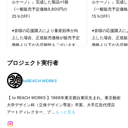
ルケーノ）』完成した製品×1個
ルケーノ）』完成し
《一般販売予定価格9,800円の
《一般販売予定価格9
25％OFF》
15％OFF》
※皆様の応援購入により量産効率が向
※皆様の応援購入に
上した場合、正規販売価格が販売予定
上した場合、正規販
価格より下がる可能性もございます。
価格より下がる可能
※デザイン・仕様は変更になる可能性
※デザイン・仕様は
もございます。ご了承ください。 ※ご
もございます。ご了
プロジェクト実行者
注文状況、使用部材の供給状況、製造
注文状況、使用部材
工程上の都合等により出荷時期が遅れ
工程上の都合等によ
る場合があります。
る場合があります。
toREACH WORKS
【 to REACH WORKS 】1966年東京都台東区生まれ。東京藝術
大学デザイン科（立体デザイン専攻）卒業。大手広告代理店
アートディレクター、プ …
もっと見る