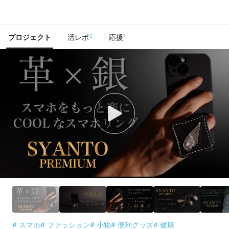
で手に入れよう
3
1
プロジェクト
活レポ
応援
# スマホ
# ファッション
# 小物
# 便利グッズ
# 健康