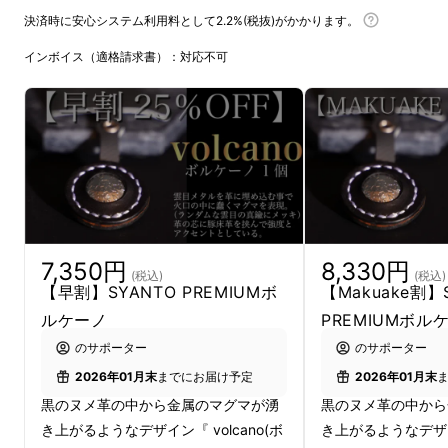
決済時に安心システム利用料として2.2%(税抜)がかかります。
インボイス（適格請求書）：対応不可
7,350円
8,330円
(税込)
(税込)
【早割】SYANTO PREMIUMボ
【Makuake割】
ルケーノ
PREMIUMボル
のサポーター
のサポーター
2026年01月末
までにお届け予定
2026年01月末
黒のヌメ革の中から金属のマグマが湧
黒のヌメ革の中から
き上がるようなデザイン『 volcano(ボ
き上がるようなデザイン