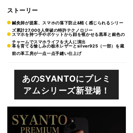
ストーリー
鍼灸師が提案、スマホの落下防止&軽く感じられるシリー
ズ累計27,000人突破の特許テクノロジー
スマホを持つ手やポケットから顔を覗かせる黒革と銀色の
チャームでスマホライフを大人に演出
革を育てる愉しみの栃木レザーとsilver925（一部）を蔵
前の革工房が一点一点手縫い仕上げ
あのSYANTOにプレミ
アムシリーズ新登場！