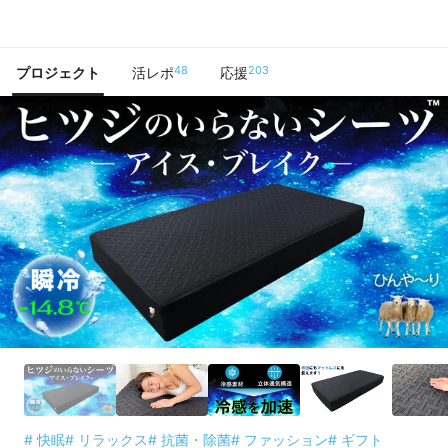
で手に入れよう
48
203
プロジェクト
活レポ
応援
# 快眠
# リラックス
# 抗菌・除菌
# ファッション
# ギフト