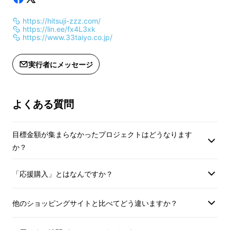
https://hitsuji-zzz.com/
https://lin.ee/fx4L3xk
https://www.33taiyo.co.jp/
接触冷感！吸湿速乾！抗菌加工！
を施したパッ
ド一体型のボックスタイプシーツ！
これ一枚で
実行者にメッセージ
ズレずに一晩中快適
に過ごせます。高温多湿な
日本の暑〜い熱帯夜には必要不可欠！
よくある質問
目標金額が集まらなかったプロジェクトはどうなります
か？
「応援購入」とはなんですか？
他のショッピングサイトと比べてどう違いますか？