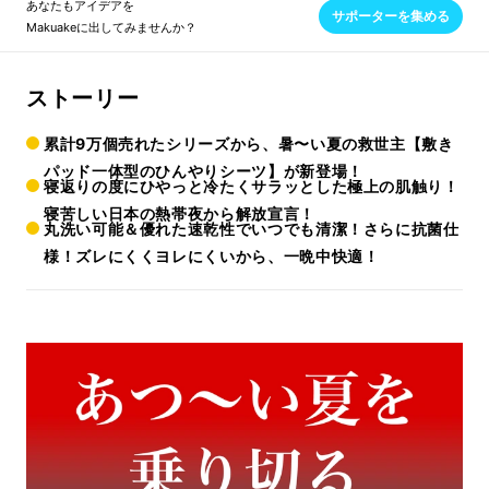
あなたもアイデアを
サポーターを集める
Makuakeに出してみませんか？
ストーリー
累計9万個売れたシリーズから、暑〜い夏の救世主【敷き
パッド一体型のひんやりシーツ】が新登場！
寝返りの度にひやっと冷たくサラッとした極上の肌触り！
寝苦しい日本の熱帯夜から解放宣言！
丸洗い可能＆優れた速乾性でいつでも清潔！さらに抗菌仕
様！ズレにくくヨレにくいから、一晩中快適！