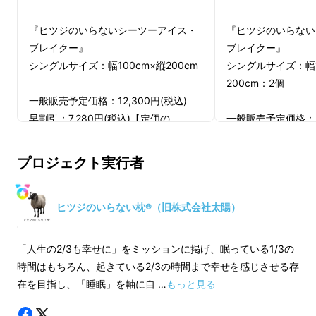
『ヒツジのいらないシーツーアイス・
『ヒツジのいらない
ブレイクー』
ブレイクー』
シングルサイズ：幅100cm×縦200cm
シングルサイズ：幅1
200cm：2個
一般販売予定価格：12,300円(税込)
早割引：7,280円(税込)【定価の
一般販売予定価格：24
41％OFF】(送料込み)
2個セット早割引：13
触った瞬間に思わずあっと声が漏れる気持ちい
【定価の45％OFF】
い
ひんやり感・・・！
プロジェクト実行者
※仕様・デザインについては予告なく
変更になる場合がございます。
※仕様・デザインに
※皆様の応援により量産効率が向上し
変更になる場合がご
ヒツジのいらない枕®（旧株式会社太陽）
た場合、正規販売価格が販売予定価格
※皆様の応援により
より下がる可能性があります。ご了承
た場合、正規販売価
「人生の2/3も幸せに」をミッションに掲げ、眠っている1/3の
くださいませ。
より下がる可能性が
時間はもちろん、起きている2/3の時間まで幸せを感じさせる存
くださいませ。
在を目指し、「睡眠」を軸に自 …
もっと見る