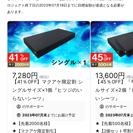
ロジェクト終了日の2023年07月18日までに目標金額が達成となる必要が
あります。
『ヒツジのいらないシーツ-アイス・ブレイ
ク-』は
「
ベッドを丸々包み込みぴったり
7,280円
13,600円
(税込)
(税
フィット」し、
「ひんや〜り×さらさらから生
【41％OFF】マクアケ限定割 シ
【45％OFF】
まれる新感覚の肌触り」
であつ〜い夏を乗り越
ングルサイズ×1個『ヒツジのい
ルサイズ×2個
える
パッド一体型の瞬冷ボックスタイプシーツ
らないシーツ』
いシーツ』
です！
のサポーター
のサポーター
2023年07月末
までにお届け予定
2023年07月末
★【先着2000名様】
★【先着500名様】
★【マクアケ限定割引】
★【2個セット早割