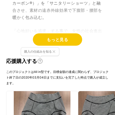
カーボン®）」を「サニタリーショーツ」と融
合させ、素材の遠赤外線効果で下腹部・腰部を
暖かく包み込む。
「心地好いを追求」する事で、女性の社会進出
を応援してきた創業90年のサニタリーショー
もっと見る
ツメーカーこだわりの逸品です。
購入の仕組みを知る
応援購入する
このプロジェクトはAll in型です。目標金額の達成に関わらず、プロジェク
ト終了日の2020年03月04日までに支払いを完了した時点で購入が成立し
ます。