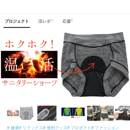
で手に入れよう
11
6
プロジェクト
活レポ
応援
# 健康
# リラックス
# 便利グッズ
# プロダクト
# ファッション