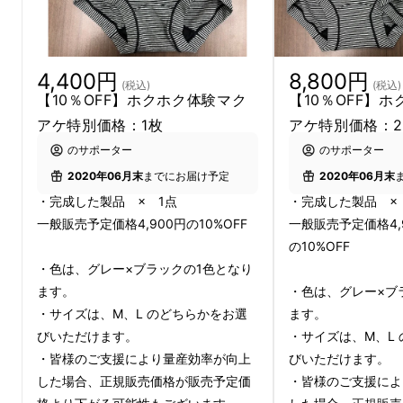
4,400円
8,800円
新素材×90年のモノ作り力で
(税込)
(税込)
【10％OFF】ホクホク体験マク
【10％OFF】
お悩み解決
アケ特別価格：1枚
アケ特別価格：
のサポーター
のサポーター
植物性炭素繊維（メディカーボン®）をサニタ
2020年06月末
までにお届け予定
2020年06月末
リーショーツの下腹部・腰部に設置して温めま
・完成した製品 × 1点
・完成した製品 ×
す。
一般販売予定価格4,900円の10%OFF
一般販売予定価格4,9
の10%OFF
①
『温める』
＝炭100%の繊維の力
・色は、グレー×ブラックの1色となり
ます。
・色は、グレー×ブ
一般医療機器を取得している商品もある、「メ
・サイズは、M、L のどちらかをお選
ます。
ディカーボン®」という炭100%の植物性炭素
びいただけます。
・サイズは、M、L
・皆様のご支援により量産効率が向上
びいただけます。
繊維を使用しています。
した場合、正規販売価格が販売予定価
・皆様のご支援によ