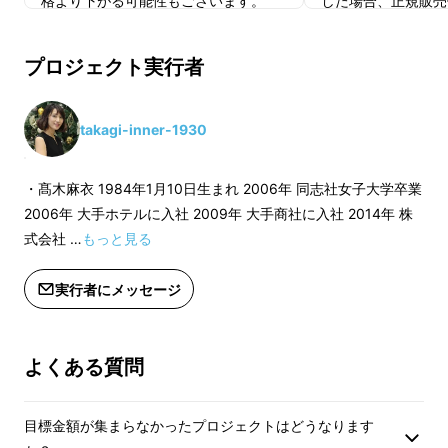
格より下がる可能性もございます。
した場合、正規販売
炭素繊維の遠赤外線効果で、体を暖かく包み込
格より下がる可能性
むとともに、
プロジェクト実行者
炭ならではの「消臭」「抗菌」効果もありま
す。
takagi-inner-1930
長年、研究を重ねて開発され、特殊な製造方法
・髙木麻衣 1984年1月10日生まれ 2006年 同志社女子大学卒業
で時間をかけて生産しています。
2006年 大手ホテルに入社 2009年 大手商社に入社 2014年 株
式会社 …
もっと見る
実行者にメッセージ
よくある質問
目標金額が集まらなかったプロジェクトはどうなります