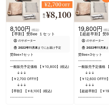
8,100円
19,800円
(税込)
(税
【早割】焚Bee １セット
【超超早割】焚B
のサポーター
のサポーター
「準備・組立・片付けが大変」
と
2022年11月末
までにお届け予定
2022年11月末
ま
いう焚火のお悩みを解決するため
焚Bee×1セット
焚Bee×3セット
に開発された画期的アイテム。
----------------
----------------
一般販売予定価格 【￥10,800】(税込)
一般販売予定価格 【￥
↓↓↓
↓↓↓
【￥2,700 OFF!!!】
【￥12,600 OFF!!!
↓↓↓
↓↓↓
【早割】【￥8,100】(税込)
【超超早割】【￥19,
----------------
----------------