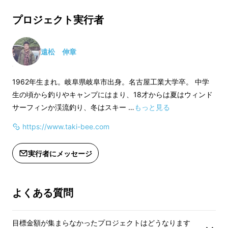
お届け内容
お届け内容
----------------
----------------
プロジェクト実行者
・本体×１
・本体×３
・受網×１
・受網×３
・シート×１
・シート×３
遠松 伸章
・ケース×１
・ケース×３
----------------
----------------
1962年生まれ。岐阜県岐阜市出身。名古屋工業大学卒。 中学
生の頃から釣りやキャンプにはまり、18才からは夏はウィンド
サーフィンか渓流釣り、冬はスキー …
もっと見る
https://www.taki-bee.com
実行者にメッセージ
よくある質問
目標金額が集まらなかったプロジェクトはどうなります