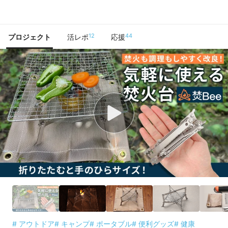
で手に入れよう
12
44
プロジェクト
活レポ
応援
# アウトドア
# キャンプ
# ポータブル
# 便利グッズ
# 健康