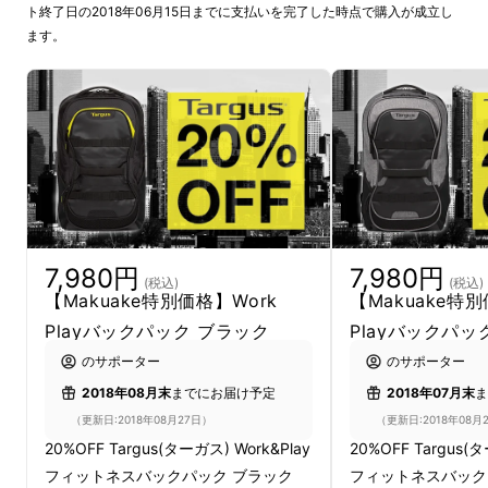
ト終了日の2018年06月15日までに支払いを完了した時点で購入が成立し
ます。
7,980円
7,980円
(税込)
(税込)
Targus「Work & Play Fitness Backpack」ビ
【Makuake特別価格】Work
【Makuake特別
ジネスとライフスタイルをサポートするNew
Playバックパック ブラック
Playバックパッ
コンセプトシリーズが登場！Makuakeで独占
のサポーター
のサポーター
先行販売。
2018年08月末
までにお届け予定
2018年07月末
ま
（更新日:2018年08月27日）
（更新日:2018年08月
20%OFF Targus(ターガス) Work&Play
20%OFF Targus(タ
フィットネスバックパック ブラック
フィットネスバック