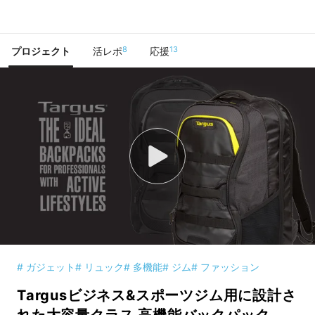
で手に入れよう
8
13
プロジェクト
活レポ
応援
# ガジェット
# リュック
# 多機能
# ジム
# ファッション
Targusビジネス&スポーツジム用に設計さ