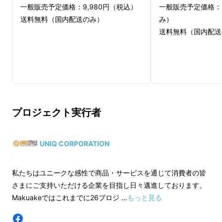
一般販売予定価格：9,980円（税込）
一般販売予定価格：9
送料無料（国内配送のみ）
み）
送料無料（国内配送
プロジェクト実行者
今や通勤や仕事でバックパックを使っている当
たり前の時代に。手持ちのビジネスバックと違
い、ハンズフリーで体への負担を軽減できる快
UNIQ CORPORATION
適性に加え、Targusの新たしいコンセプト
は、ビジネスとアクティブなライフスタイルの
私たちはユニークな感性で商品・サービスを通じて消費者の皆
両立を追求する健康志向の人たちに向けた画期
さまにご支持いただける企業を目指し日々邁進しております。
Makuakeではこれまでに26プロジ …
もっと見る
的なバックパックです。