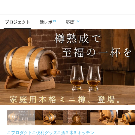
で手に入れよう
19
137
プロジェクト
活レポ
応援
# プロダクト
# 便利グッズ
# 酒
# 木
# キッチン