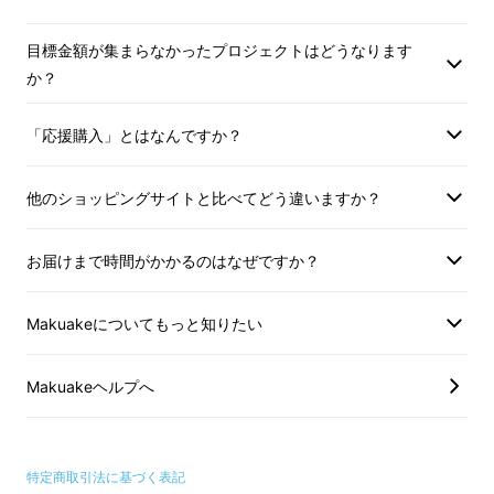
目標金額が集まらなかったプロジェクトはどうなります
か？
・豊かな香り、複雑で濃厚な味わいへ
「応援購入」とはなんですか？
オーク樽で熟成させることで、その芳醇な香り
他のショッピングサイトと比べてどう違いますか？
がお酒に移ります。
また、タンニンやポルフェノールといったオー
お届けまで時間がかかるのはなぜですか？
クの成分が溶出し、
複雑で深みのある味わい
を
生み出します。
Makuakeについてもっと知りたい
ウイスキーだけでなく、
焼酎など他のお酒もも
Makuakeヘルプへ
ちろん熟成可能
。
最近では樽熟成焼酎が人気で、注目を集めてい
ます。
特定商取引法に基づく表記