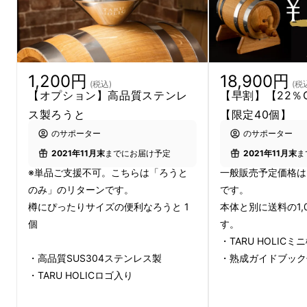
息を飲むほどのクオリティ。
1,200円
18,900円
(税込)
(税
【オプション】高品質ステンレ
【早割】【22％O
ス製ろうと
【限定40個】
のサポーター
のサポーター
2021年11月末
までにお届け予定
2021年11月末
ま
※単品ご支援不可。こちらは「ろうと
一般販売予定価格は2
のみ」のリターンです。
です。
樽にぴったりサイズの便利なろうと 1
本体と別に送料の1,
個
す。
・TARU HOLICミニ
・高品質SUS304ステンレス製
・熟成ガイドブック
・TARU HOLICロゴ入り
弊社 ファルカ合同会社は、これまでも愛酒家