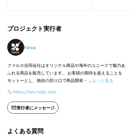
に喜ばれる製品をご紹介してまいりました。
今回は、極上品質のミニ樽を特別価格で数量限
定・先行販売いたします。
プロジェクト実行者
Farca
ファルカ合同会社はオリジナル商品や海外のユニークで魅力あ
ふれる商品を販売しています。 お客様の期待を超えることを
樽熟成がもたらす効果は非常に大きく、ウイス
モットーとし、独自の切り口で商品開発・ …
もっと見る
キーであればその品質の7割を樽熟成が決める
https://taru-holic.com
と言われます。
実行者にメッセージ
よくある質問