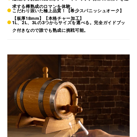
求する樽熟成のロマンを体験。
こだわり抜いた極上品質！【希少スパニッシュオーク】
【板厚18mm】【本格チャー加工】
1L、2L、3Lの3つからサイズを選べる。完全ガイドブッ
ク付きなので誰でも熟成に挑戦可能。