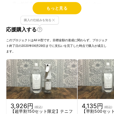
度一般販売のご提案をもらいまして、インター
もっと見る
ネットで販売をすることに。そして今回、いよ
いよMakuakeで先行販売！
購入の仕組みを知る
応援購入する
このプロジェクトはAll in型です。目標金額の達成に関わらず、プロジェク
ト終了日の2020年06月29日までに支払いを完了した時点で購入が成立し
ます。
テニフルTTは空気中のリスクからあなたを守
ります。
3,926円
4,135円
(税込)
(税込)
【超早割150セット限定】テニフ
【早割500セッ