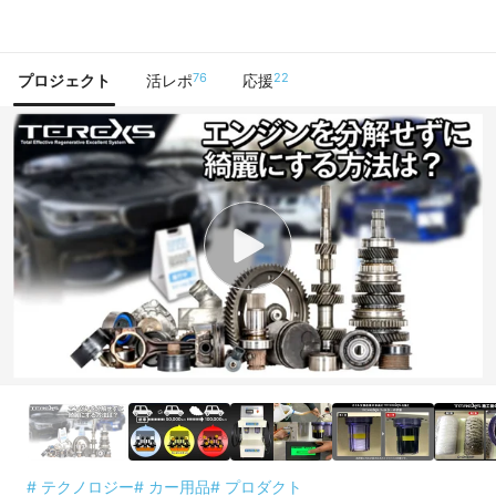
で手に入れよう
76
22
プロジェクト
活レポ
応援
# テクノロジー
# カー用品
# プロダクト