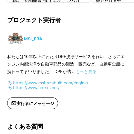
※施工予約期限は施工チケット発行日
象となります。
ます。
より180日以内となります。
※施工予約期限は施
※車種により施工が出来ない場合、及
より180日以内と
洗浄液回収後にはエンジン内部にエアを送り込
プロジェクト実行者
びTEREXSエンジンオイルがご用意で
※車種により施工が
むことにより、隅々のスラッジを負圧により排
きない場合が御座います。
びTEREXSエンジ
出致します。
きない場合が御座い
MSI_PRA
下画像はエンジンオイル交換をした直後の車両
私たちは10年以上にわたりDPF洗浄サービスを行い、さらにエ
にTEREXSを施工した際のフィルターになりま
ンジン内部洗浄や自動車部品の製造・販売など、自動車全般に
す。フィルターをご覧頂くと分かりますが、エ
携わってまいりました。 DPFが詰 …
もっと見る
ンジンオイル交換だけでは内部の汚れを洗浄す
https://www.msi-azabulb.com/engine/
ることはできないのです。
https://www.terexs.net/
実行者にメッセージ
よくある質問