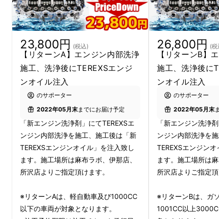
より、【分解しないオーバーホール】を実現致
しました。
23,800円
26,800円
(税込)
(税
【リターンA】エンジン内部洗浄
【リターンB】
施工、洗浄後にTEREXSエンジ
施工、洗浄後にT
ンオイル注入
ンオイル注入
のサポーター
のサポーター
2022年05月末
までにお届け予定
2022年05月末
「新エンジン洗浄剤」にてTEREXSエ
「新エンジン洗浄剤」
ンジン内部洗浄を施工、施工後は「新
ンジン内部洗浄を施
TEREXSエンジンオイル」を注入致し
TEREXSエンジン
ます。施工場所は麻布ラボ、伊那店、
ます。施工場所は麻
TEREXSはエンジン内部に毎分11Lの専用洗浄
所沢店よりご指定頂けます。
所沢店よりご指定頂
液を循環させ、更に洗浄中にエンジンを回すこ
とにより通常のフラッシングでは除去できない
※リターンAは、軽自動車及び1000CC
※リターンBは、ガ
ピストンリングの裏側のスラッジまで取り除き
以下の車両が対象となります。
1001CC以上300