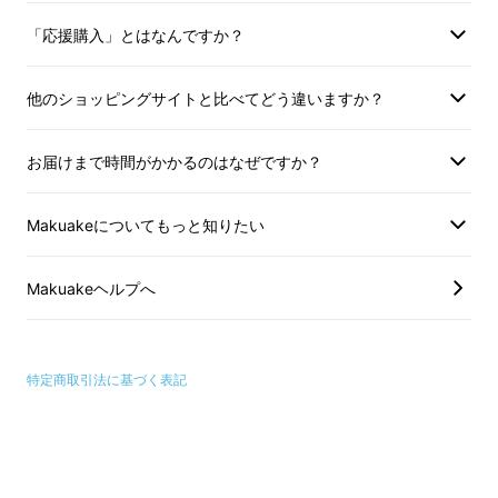
「こんな新品同様の素晴らしい生地が捨てられ
「応援購入」とはなんですか？
ていくのは見るに耐えない。しかもお金を払っ
て廃棄してるなんて。これらの材料を使ってラ
他のショッピングサイトと比べてどう違いますか？
グマットを作ったらアートピースとして人の心
を動かすアトラクティブなアイテムになるん
お届けまで時間がかかるのはなぜですか？
じゃないか！」
Makuakeについてもっと知りたい
Makuakeヘルプへ
特定商取引法に基づく表記