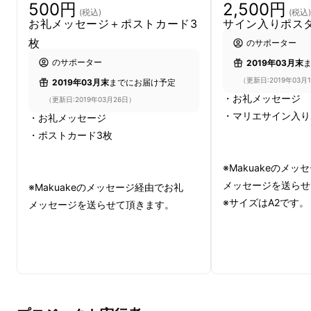
500円
2,500円
(税込)
(税込)
カット
されています。
お礼メッセージ＋ポストカード3
サイン入りポス
枚
のサポーター
のサポーター
2019年03月末
実際に現地に生産者の方へ会いに行くと、画像
（更新日:2019年03月
2019年03月末
までにお届け予定
のように生産に伴い大量に山積みされ、
カット
・お礼メッセージ
（更新日:2019年03月26日）
された生地はゴミとしてお金をかけて処分
して
・マリエサイン入り
・お礼メッセージ
いるとのこと。
・ポストカード3枚
※Makuakeのメ
メッセージを送らせ
※Makuakeのメッセージ経由でお礼
※サイズはA2です。
メッセージを送らせて頂きます。