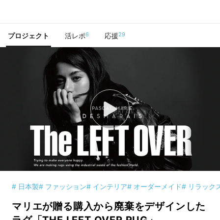
で手に入れよう
6
29
プロジェクト
活レポ
応援
# 日本製
# ファッション
# インテリア
# オーダーメイド
# リラック
マリエが贈る購入から廃棄をデザインした