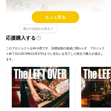
もっと見る
購入の仕組みを知る
応援購入する
このプロジェクトはAll in型です。目標金額の達成に関わらず、プロジェク
ト終了日の2019年02月27日までに支払いを完了した時点で購入が成立し
ます。
創業128年の伝統を誇る渡六毛織工場にご協力
いただき、生地の端材をラグの素材として使
用。
私たちが着ている
服の生地は肉が端を切り取っ
て成形されるのと同じように、余分な部分は