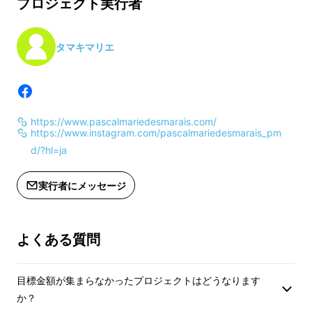
プロジェクト実行者
タマキマリエ
↑岐阜県渡六毛織工場にて
https://www.pascalmariedesmarais.com/
https://www.instagram.com/pascalmariedesmarais_pm
d/?hl=ja
しかも、この廃材は
一級品として使われる素材
実行者にメッセージ
ばかりで、
中古品でもありません
。
よくある質問
この現状を見た私たちは決心しました。
目標金額が集まらなかったプロジェクトはどうなります
か？