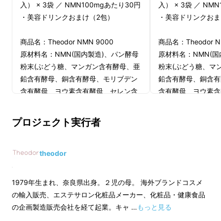
いと思う魅力的なものですが、「配合の内容が
入） × 3袋 ／ NMN100mgあたり30円
入） × 3袋 ／ NM
イマイチ」だったり、「コスパ悪い」「品質の
・美容ドリンクおまけ（2包）
・美容ドリンクおま
信頼度が低い」など、なかなか購入したいと思
商品名：Theodor NMN 9000
商品名：Theodor N
う商品が市場になく、今回このプロジェクトで
原材料名：NMN(国内製造)、パン酵母
原材料名：NMN(国
NMNサプリメントを開発することにしまし
粉末(ぶどう糖、マンガン含有酵母、亜
粉末(ぶどう糖、マ
た。
鉛含有酵母、銅含有酵母、モリブデン
鉛含有酵母、銅含有
含有酵母、ヨウ素含有酵母、セレン含
含有酵母、ヨウ素含
有酵母、クロム含有酵母）、ブドウ抽
有酵母、クロム含有
【NMNとは】
出物、コエンザイムQ10、α-リポ酸、
出物、コエンザイムQ
プロジェクト実行者
L-カルニチン酒石酸塩／結晶セルロー
L-カルニチン酒石
NMN（ニコチンアミド・モノヌクレオチド）
ス、HPMC、ステアリン酸Ca、着色料
ス、HPMC、ステア
は、体内で健康を支える重要な成分で、活力を
（酸化チタン）、V.C、ニコチン酸アミ
（酸化チタン）、V
theodor
保ち、健やかな生活を送るために欠かせない要
ド、V.E、パントテン酸Ca、V.B1、
ド、V.E、パントテン
V.B6、V.A、V.B2、葉酸、V.D、V.B12
V.B6、V.A、V.B2
素として注目されています。
1979年生まれ、奈良県出身。２児の母。 海外ブランドコスメ
内容量（1袋）：20.4ｇ（１粒340mｇ
内容量（1袋）：20
東京大学の研究では健康にまつわる様々なデー
の輸入販売、エステサロン化粧品メーカー、化粧品・健康食品
[内容物 280ｍｇ]×60粒）
[内容物 280ｍｇ]×
タが公開されています。
の企画製造販売会社を経て起業。キャ …
もっと見る
賞味期限：製造より2年
賞味期限：製造より
体内の様々な生理機能をサポートするのが