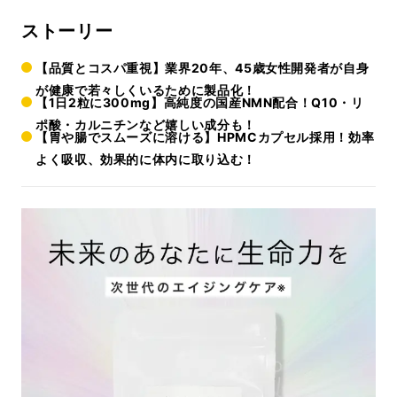
ストーリー
【品質とコスパ重視】業界20年、45歳女性開発者が自身
が健康で若々しくいるために製品化！
【1日2粒に300mg】高純度の国産NMN配合！Q10・リ
ポ酸・カルニチンなど嬉しい成分も！
【胃や腸でスムーズに溶ける】HPMCカプセル採用！効率
よく吸収、効果的に体内に取り込む！