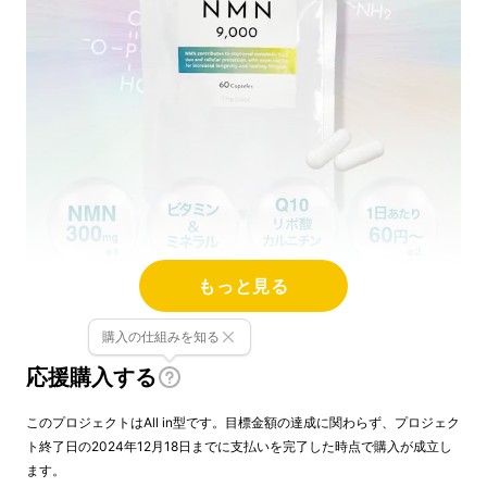
もっと見る
購入の仕組みを知る
応援購入する
高品質・高配合の
国産NMNサプリメント
のプ
このプロジェクトはAll in型です。目標金額の達成に関わらず、プロジェク
ロジェクトページをご覧いただきありがとうご
ト終了日の2024年12月18日までに支払いを完了した時点で購入が成立し
ざいます。当プロジェクトを企画させていただ
ます。