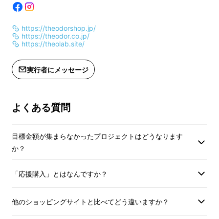
NAD（ニコチンアミド・アデニン・ジヌクレ
【美容ドリンクおまけ】
【美容ドリンクおま
オチド）という化合物です。NMNは体内で
https://theodorshop.jp/
商品名：プラセンリッチ ビューティー
商品名：プラセンリ
https://theodor.co.jp/
NADに変換される前駆体であり、NADの生成
チャージャー（栄養機能性食品）
チャージャー（栄養
https://theolab.site/
をサポートします。
原材料名：はちみつ（国内製造）、ガ
原材料名：はちみつ
ラクトオリゴ糖液糖、エリスリトー
ラクトオリゴ糖液糖
そのNMNは加齢とともに減少し、食事から摂
実行者にメッセージ
ル、鮭卵巣膜抽出物（サケを含む）、
ル、鮭卵巣膜抽出物
取するのは、難しいためサプリメントが必要な
ツバキ種子エキス末、植物発酵物（オ
ツバキ種子エキス末
のです。
レンジ・バナナ・リンゴ・キウイフ
レンジ・バナナ・リ
よくある質問
ルーツ・ゴマ・カシューナッツ・大豆
ルーツ・ゴマ・カシ
を含む）、マカエキス末、高麗人参エ
を含む）、マカエキ
目標金額が集まらなかったプロジェクトはどうなります
キス末、ｒ-アミノ酸（ＧＡＢＡ）、セ
キス末、ｒ-アミノ
か？
ラミド含有米抽出物/クエン酸、香料、
ラミド含有米抽出物
甘味料（ラカンカ）、ビオチン、葉酸
甘味料（ラカンカ）
「応援購入」とはなんですか？
内容量：40g×2包
内容量：40g×2包
賞味期限：2025.3
賞味期限：2025.3
※ 栄養機能食品（ビオチン）：ビオチ
※ 栄養機能食品（
他のショッピングサイトと比べてどう違いますか？
ンは、皮膚や粘膜の健康維持を助ける
ンは、皮膚や粘膜の