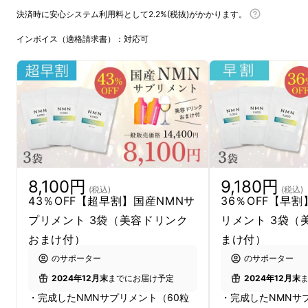
きましたテオドール株式会社の代表、西村と申
決済時に安心システム利用料として2.2%(税抜)がかかります。
します。私は美容健康業界に20年従事し、こ
インボイス（適格請求書）：対応可
れまで多くの化粧品や健康食品などを開発して
きました。
8,100円
9,180円
(税込)
(税込)
43％OFF【超早割】国産NMNサ
36％OFF【早
プリメント 3袋（美容ドリンク
リメント 3袋（
おまけ付）
まけ付）
のサポーター
のサポーター
様々なエビデンスで注目を集めるNMNは、私
2024年12月末
までにお届け予定
2024年12月末
も自身も健康で若々しくいるために取り入れた
・完成したNMNサプリメント（60粒
・完成したNMNサ