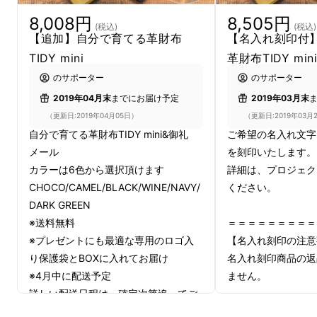
8,008円
8,505円
(税込)
(税込)
【追加】自分で育てる革財布
【名入れ刻印付
TIDY mini
革財布TIDY min
のサポーター
のサポーター
2019年04月末
までにお届け予定
2019年03月末
（更新日:2019年04月05日）
（更新日:2019年03月
自分で育てる革財布TIDY mini&御礼
ご希望の名入れ文字
メール
を刻印いたします。
カラーは6色から選択頂けます
詳細は、プロジェク
CHOCO/CAMEL/BLACK/WINE/NAVY/
ください。
DARK GREEN
※送料無料
＝＝＝＝＝＝＝＝＝
※プレゼントにも最適な専用のロゴ入
【名入れ刻印の注意
り保護袋とBOXに入れてお届け
名入れ刻印商品の返
※4月中に配送予定
ません。
詳しい配送日程は、確定次第追ってご
＝＝＝＝＝＝＝＝＝
連絡さし上げます。