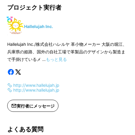
※配送はメール便
自分で育てる革財布TI
プロジェクト実行者
メール
カラーは6色から選
Hallelujah Inc.
CHOCO/CAMEL/BL
DARK GREEN
Hallelujah Inc./株式会社ハレルヤ 革小物メーカー 大阪の堀江、
※送料無料
兵庫県の姫路、国外の自社工場で革製品のデザインから製造ま
※プレゼントにも最
で手掛けているメ …
もっと見る
TIDYminiを開発するにあたり、 TIDYと
り保護袋とBOXに
SMARTYを実際にご使用頂いた方のご意見を
※3月中に配送予定
参考にさせていただきました。
詳しい配送日程は、
http://www.hallelujah.jp
連絡さし上げます。
http://www.hallelujah.jp
※配送はメール便
実行者にメッセージ
よくある質問