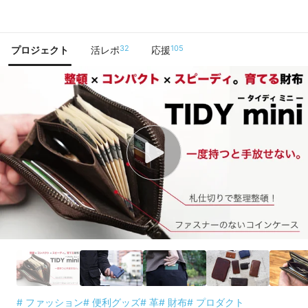
で手に入れよう
32
105
プロジェクト
活レポ
応援
# ファッション
# 便利グッズ
# 革
# 財布
# プロダクト