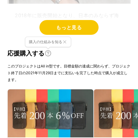
2018年に販売開始となり、日本のみならず海
外でもたくさんの方にお使いいただいている
もっと見る
「TIDY (タイディ)」
約3年経った現在、急速なキャッシュレス化、
購入の仕組みを知る
コンパクト化に対応したフルモデルチェンジ
応援購入する
バージョン「2.0」が登場します。
このプロジェクトはAll in型です。目標金額の達成に関わらず、プロジェク
ト終了日の2021年11月29日までに支払いを完了した時点で購入が成立し
ます。