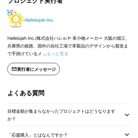
プロジェクト実行者
ラス【 2ヶ月 】の
ラス【 2ヶ月 】の納期となります。予
めご了承いただきま
めご了承いただきますようお願い致し
ます。
ます。
Hallelujah Inc.
※本プロジェクトを
※本プロジェクトを通して想定を上回
る皆様からご支援を
る皆様からご支援を頂き、現在進めて
Hallelujah Inc./株式会社ハレルヤ 革小物メーカー 大阪の堀江、
いる環境から量産体
いる環境から量産体制を更に整えるこ
兵庫県の姫路、国外の自社工場で革製品のデザインから製造ま
とができた場合、正
とができた場合、正規販売価格が販売
で手掛けているメ …
もっと見る
予定価格より下がる
予定価格より下がる可能性がございま
す。
す。
実行者にメッセージ
※基本的に追跡可能
※基本的に追跡可能なメール便での発
(実際の受賞日：ウィークリー1位/2021年3月1
送となります。
送となります。
日〜3月7日 デイリー1位/2021年5月10日 な
よくある質問
ど、一部抜粋)
TIDYの詳細はこちらからご覧いただけます
目標金額が集まらなかったプロジェクトはどうなります
か？
” 財布の中を整理整頓。使いやすさと収納にこ
だわり、自分自身で育てる財布「TIDY」”
「応援購入」とはなんですか？