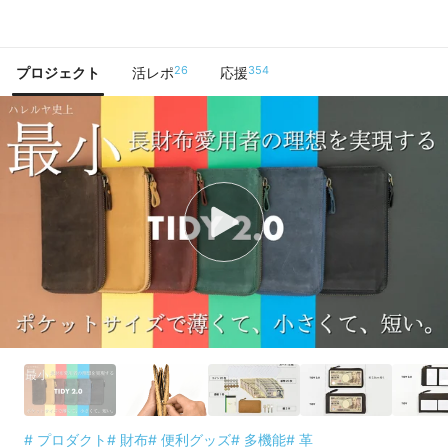
で手に入れよう
26
354
プロジェクト
活レポ
応援
# プロダクト
# 財布
# 便利グッズ
# 多機能
# 革