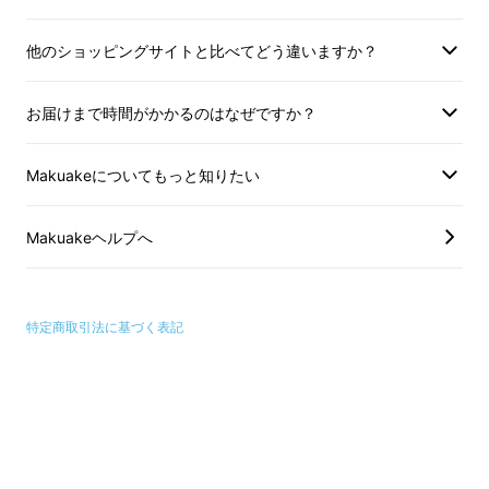
ポケットサイズで薄くて小さ
他のショッピングサイトと比べてどう違いますか？
く、短い長財布
お届けまで時間がかかるのはなぜですか？
長財布＝大容量だけど大きくて分厚い。
Makuakeについてもっと知りたい
そんな当たり前の概念を覆すべく、改良を繰り
返し3年。
Makuakeヘルプへ
特定商取引法に基づく表記