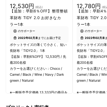
12,780円
12,530円
(税
(税込)
【追加：早割4％
【追加：早割6％OFF】整理整頓
革財布 TIDY 2
革財布 TIDY 2.0 お好きなカ
ラー1本
ラー1本
のサポーター
のサポーター
2022年02月末
2022年02月末
までにお届け予定
ポケットサイズの薄
ポケットサイズの薄くて小さく、短い
長財布「TIDY2.0」
長財布「TIDY2.0」 1本
【追加：早割4%OFF】
【追加：早割6%OFF】 12,530円 / 先
着200名様
着200名様
カラーをお選びください
カラーをお選びください：Choco /
Camel / Black / Win
Camel / Black / Wine / Navy / Dark
green / Natural
green / Natural
※一般販売予定価格 1
※一般販売予定価格 13,333円の商品を
4%OFFで予約購入
6%OFFで予約購入いただけます。
※左利き用を選択い
※左利き用を選択いただいた場合、プ