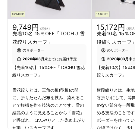
るのは、職人ではなく使い手となります。
京鹿
の子絞りの職人、 “たばた絞り”とKYOTO T5
の共同制作です。より多くの方へこの製品を手
9,749円
15,172円
(税込)
(税込
にとっていただきたく、プロジェクトが始まり
先着10名 15％OFF「TOCHU 雪
先着10名 15％O
ました。
花絞りスカーフ」
段絞りスカーフ
のサポーター
のサポーター
2020年03月末
までにお届け予定
2020年03月末
【先着10名】 15%OFF「TOCHU 雪花
【先着10名】15%O
絞りスカーフ」
絞りスカーフ」
雪花絞りとは、三角の板(型板)の間
横段絞りとは、生地
に、折りたたんだ布を挟み、染めるこ
谷折り)にして、等
とで模様を作る技法のことです。雪の
めない部分を一段飛
結晶のように見えることから「雪花」
める技法のことです
と呼ばれ、 ぼんやりとした染め上がり
ボーダーを作ってい
が美しいスカーフです。
な線ではなく、少し