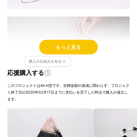
もっと見る
購入の仕組みを知る
応援購入する
このプロジェクトはAll in型です。目標金額の達成に関わらず、プロジェク
ト終了日の2020年02月17日までに支払いを完了した時点で購入が成立し
ます。
絞り染めスカーフ“ TOCHU（トチュウ）”と
は、
「工芸は、プロセスが面白い。」
というと
ころに着目し、制作の“途中”で止めて、製品化
したスカーフのことです。
TOCHUを完成させ