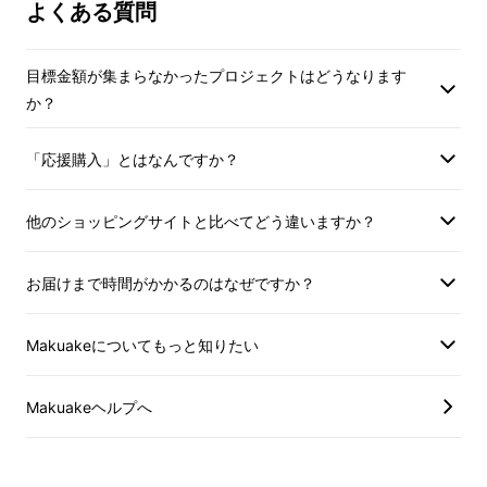
よくある質問
そこでT5では、京都に住んでいるからこそで
目標金額が集まらなかったプロジェクトはどうなります
きるリサーチをはじめました。職人さんに実際
か？
に会って話を聞いたり、見せてもらったりしま
した。そうやって話を聞いてみると、実は、
「応援購入」とはなんですか？
人々の生活に寄り添っていたことや、日本人だ
からこそ考えられたことがたくさんありまし
他のショッピングサイトと比べてどう違いますか？
た。
自分たちと遠いなんてことは全くなくて、
そこには、伝えていきたい理由がありました。
お届けまで時間がかかるのはなぜですか？
だからKYOTO T5は、京都の伝統工芸に光を当
Makuakeについてもっと知りたい
てます。
Makuakeヘルプへ
見つけてきたことを、
「伝統工芸だね。」では
終わらせません。
今を生きる自分たちにとって新しいものだった