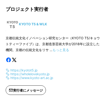
残った線が魅力的な
-合計金額 : 税込9,749円(商品代 : 税込
プロジェクト実行者
8,415円+配送料)
-合計金額 : 税込15,
-素材 : モダールシルクシャンブレー
13,838円+配送料)
KYOTO T5 (キョウトティーファイブ/以下
-サイズ : 約550mm×550mm
-素材 : モダール
KYOTO T5 & WLK
T5)は、京都の伝統工芸に光を当てます。
-パッケージ : 袋
-サイズ : 約550mm
-制作協力 : たばた絞り（京都・壬生)
-パッケージ : 袋
京都伝統文化イノベーション研究センター（KYOTO T5/キョウ
そんな言葉で始めてみましたが、伝統工芸って
-制作協力 : たば
トティーファイブ）は、京都造形芸術大学が2018年に設立した
「守っていかないといけないもの」や「素晴ら
機関。京都の伝統文化をリサ …
もっと見る
しいもの」、「価値のあるもの」など、そう
いった印象が薄っすらとあるだけで、それ以上
は知らない、とても遠い存在になっている人が
https://kyotot5.jp
多いのではないでしょうか？
https://wholelovekyoto.jp
https://www.kyoto-art.ac.jp
どうして素晴らしいはずのものなのに、今を生
実行者にメッセージ
きている人たちには届きにくいのでしょうか？
私たちは、なんとなくのイメージだけで自分の
中で世界を終わらせてしまうことがあります。