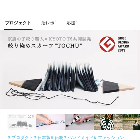
で手に入れよう
3
5
プロジェクト
活レポ
応援
# プロダクト
# 日本製
# 伝統
# ハンドメイド
# ファッション