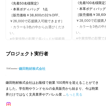
《先着100名様限定
《先着50名様限定》
・本革ボディバッグ
・本革ボディバッグ 1点
［販売価格￥38,60
［販売価格￥38,600の32％OFF、
￥28,000で応援
￥26,000で応援購入可能できます］
・カラーを3色の中
・カラーを3色の中からお選びくださ
い。
い。
※中東情勢の影響で
※中東情勢の影響で肩パッドが掲載商
品から、他の肩パッ
品から、他の肩パッド商品へ変更にな
る可能性がございま
る可能性がございます。
プロジェクト実行者
※消費税込みです。
※消費税込みです。
※送料込みとなって
※送料込みとなっております。
鎌田鞄材株式会社
※デザイン・仕様は
※デザイン・仕様は材料供給状況によ
り変更になる場合が
り変更になる場合が御座います。予め
鎌田鞄材株式会社はお蔭様で創業 100周年を迎えることができ
ご了承ください。
ご了承ください。
ました。学生鞄やランドセルの金具販売から始まり、今は鞄業
※材料供給状況や製
※材料供給状況や製造工程の都合によ
界だけではなく文具業界やアパレル業 …
もっと見る
り、出荷日が遅れる
り、出荷日が遅れる場合が御座いま
す。
す。