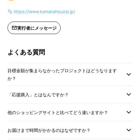
※適格請求書発行事
※適格請求書発行事業者登録番号あ
https://www.kamatahouzai.jp/
り。
り。
（インボイスが必要な
（インボイスが必要な際はMakuake
メッセージにて実行
実行者にメッセージ
メッセージにて実行者に直接お問合せ
ください）
ください）
よくある質問
目標金額が集まらなかったプロジェクトはどうなります
か？
「応援購入」とはなんですか？
他のショッピングサイトと比べてどう違いますか？
お届けまで時間がかかるのはなぜですか？