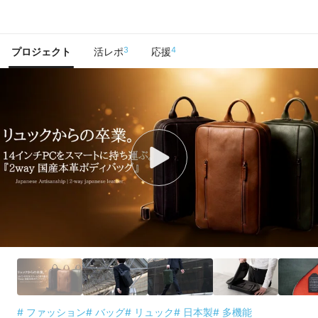
で手に入れよう
3
4
プロジェクト
活レポ
応援
# ファッション
# バッグ
# リュック
# 日本製
# 多機能