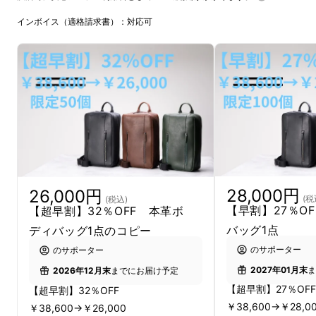
インボイス（適格請求書）：対応可
28,000円
26,000円
(税
(税込)
【早割】27％O
【超早割】32％OFF 本革ボ
バッグ1点
ディバッグ1点のコピー
のサポーター
のサポーター
2027年01月末
ま
2026年12月末
までにお届け予定
【超早割】27％O
【超早割】32％OFF
￥38,600→￥28,0
￥38,600→￥26,000