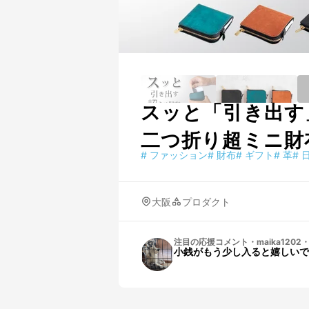
スッと「引き出す
二つ折り超ミニ財
#
ファッション
#
財布
#
ギフト
#
革
#
大阪
プロダクト
注目の応援コメント
・
maika1202
小銭がもう少し入ると嬉しいで