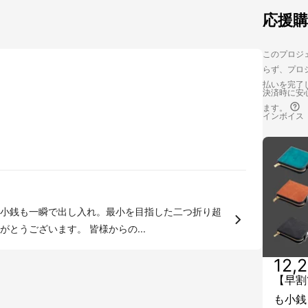
応援
このプロジェ
らず、プロジ
払いを完了
決済時に安心
ます。
インボイス
小銭も一瞬で出し入れ。最小を目指した二つ折り超
とうございます。 皆様からの...
12,
【早割
も小銭