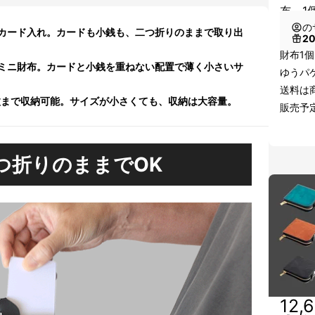
布 1
の
カード入れ。カードも小銭も、二つ折りのままで取り出
2
財布1個
ミニ財布。カードと小銭を重ねない配置で薄く小さいサ
ゆうパ
送料は
20枚まで収納可能。サイズが小さくても、収納は大容量。
販売予定
つ折りのままでOK
12,