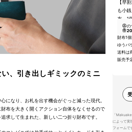
【早割
も小銭
布 1
の
2
財布1個
ゆうパ
送料は
販売予定
ない、引き出しギミックのミニ
中心になり、お札を出す機会がぐっと減った現代。
に財布を大きく開くアクション自体をなくせるので
「Makua
を追求して生まれた、新しい二つ折り財布です。
によって実
フォームで