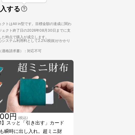
購入する
クトはAll in型です。目標金額の達成に関わ
ェクト終了日の2026年08月30日までに支
した時点で購入が成立します。
システム利用料として2.2%(税抜)がかかり
（適格請求書）：対応不可
200円
(税込)
1】スッと「引き出す」カード
も瞬時に出し入れ。超ミニ財