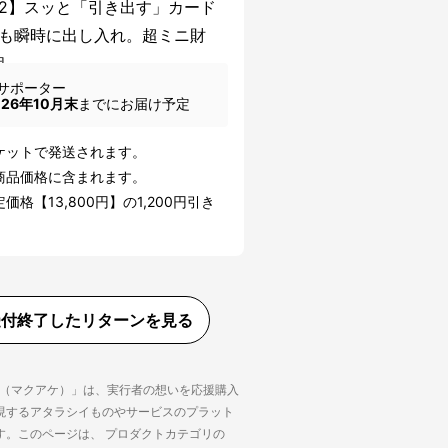
2】スッと「引き出す」カード
も瞬時に出し入れ。超ミニ財
個
サポーター
026年10月末
までにお届け予定
ケットで発送されます。
商品価格に含まれます。
価格【13,800円】の1,200円引き
受付終了したリターンを見る
ke（マクアケ）」は、実行者の想いを応援購入
現するアタラシイものやサービスのプラット
す。このページは、 プロダクトカテゴリの