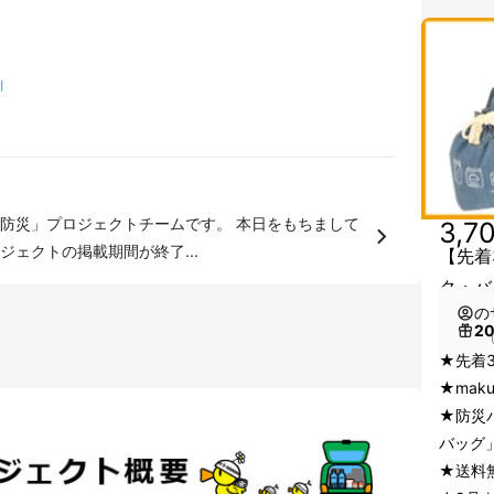
l
ロジェクトチームです。 本日をもちまして
3,7
ェクトの掲載期間が終了...
【先着
ク・バ
の
2
（
★先着
★mak
★防災
バッグ
★送料