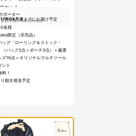
のセット
サポーター
017年08月末
までにお届け予定
更新日:2017年09月04日）
50名様
uake限定（非売品）
バッグ「ローリング＆ストック・
」（バッグ2点＋ポーチ3点）＋厳選
ッズ16点＋オリジナルマルチツール
ゼント
無料！
より順次発送予定