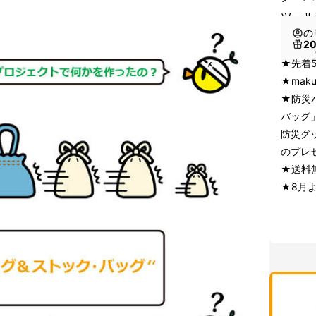
ツール
の
2
（
★先着
★mak
★防災
バッグ
防災グ
のプレ
★送料
★8月