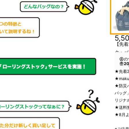
5,5
【先着
ク・バ
の
2
（
★先着
★mak
★防災
バッグ
リジナ
★送料
★8月
※ご注