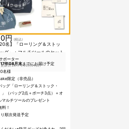
00円
(税込)
20名】「ローリング＆ストッ
ッグ」＋マルチツールのセット
サポーター
017年08月末
までにお届け予定
更新日:2017年09月04日）
20名様
uake限定（非売品）
バッグ「ローリング＆ストック・
」」（バッグ2点＋ポーチ3点）＋オ
ルマルチツールのプレゼント
無料！
より順次発送予定
意ください※防災グッズが含まれ、2回