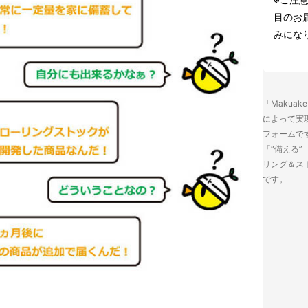
目のお
みにな
「Makua
によって実
フォームで
「“備える”
リング＆ス
です。