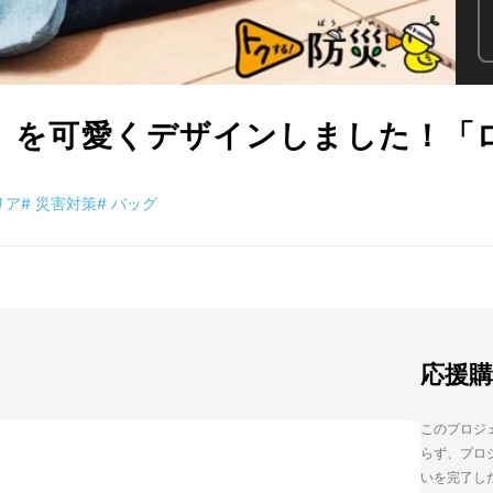
心” を可愛くデザインしました！「
リア
#
災害対策
#
バッグ
応援
このプロジェ
らず、プロジ
いを完了し