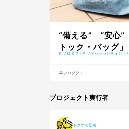
“備える” “安
トック・バッグ」
#
プロダクト
#
ファッション
#
インテ
プロダクト
プロジェクト実行者
トクする防災