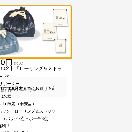
00円
(税込)
30名】「ローリング＆ストッ
ッグ」
サポーター
017年08月末
までにお届け予定
更新日:2017年09月04日）
30名様
uake限定（非売品）
バッグ「ローリング＆ストック・
」（バッグ2点＋ポーチ3点）
無料！