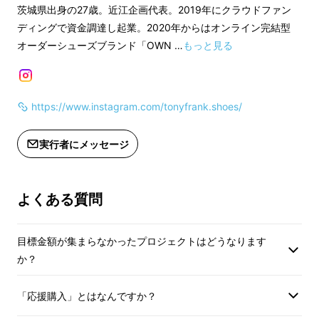
様が一部変更になる
茨城県出身の27歳。近江企画代表。2019年にクラウドファン
す。
ディングで資金調達し起業。2020年からはオンライン完結型
オーダーシューズブランド「OWN …
もっと見る
スニーカーのデザインと革靴の製法をミックス
https://www.instagram.com/tonyfrank.shoes/
させたTONY FRANKの革靴は服装や場面を選
ばずに履くことができます。
実行者にメッセージ
”
From casual to formal
"を実現させた4つの
特徴をご紹介致します。
よくある質問
目標金額が集まらなかったプロジェクトはどうなります
か？
1.特徴的な左右非対称デザイン
「応援購入」とはなんですか？
独特な左右非対称のデザインはカジュアルと
フォーマルの融合を表現しています。内側はシ