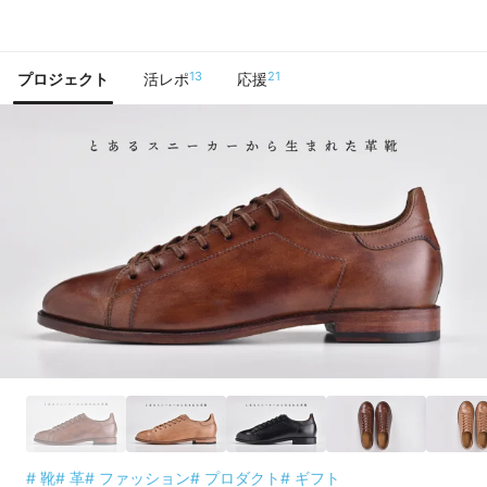
で手に入れよう
13
21
プロジェクト
活レポ
応援
# 靴
# 革
# ファッション
# プロダクト
# ギフト