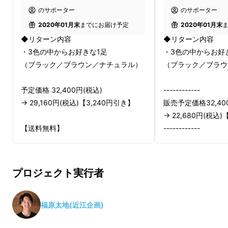
のサポーター
のサポーター
2020年01月末
までにお届け予定
2020年01月末
◆リターン内容
◆リターン内容
・3色の中からお好きな1足
・3色の中からお好
（ブラック／ブラウン／ナチュラル）
（ブラック／ブラウ
予定価格 32,400円(税込)
------------
→ 29,160円(税込)【3,240円引き】
販売予定価格32,40
→ 22,680円(税込)
【送料無料】
------------
※「販売予定価格」は皆様のご支援に
【送料無料】
より目標金額を達成し量産をかけられ
プロジェクト実行者
た場合の価格になります。
※「販売予定価格」
※製品の品質向上のためデザイン・仕
より目標金額を達成
様が一部変更になる可能性もございま
た場合の価格になり
福原太地(近江企画)
す。
※製品の品質向上の