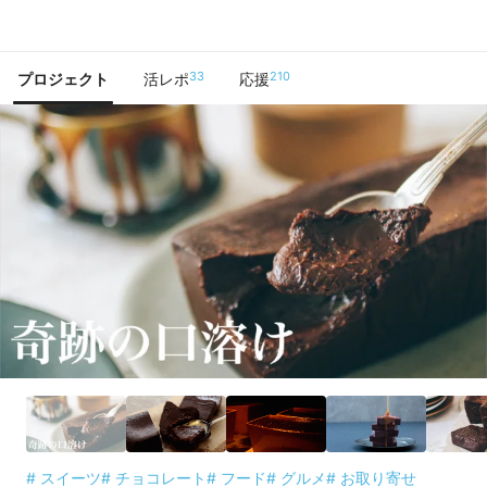
で手に入れよう
33
210
プロジェクト
活レポ
応援
# スイーツ
# チョコレート
# フード
# グルメ
# お取り寄せ