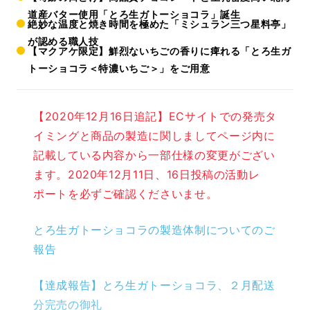
道産バター使用「とろ生ガトーショコラ」誕生
絶妙な温度と焼き時間を極めた「ミシュラン三つ星料亭」
が認める職人技
【マクアケ限定】鮮烈ないちごの香りに痺れる「とろ生ガ
トーショコラ＜特濃いちご＞」をご用意
【2020年12月16日追記】
ECサイトでの発売タ
イミングと商品の製造に関しましてページ内に
記載している内容から一部仕様の変更がござい
ます。2020年12月11日、16日投稿の活動レ
ポートを必ずご確認くださいませ。
とろ生ガトーショコラの製造体制についてのご
報告
【達成報告】とろ生ガトーショコラ、２月配送
分完売の御礼