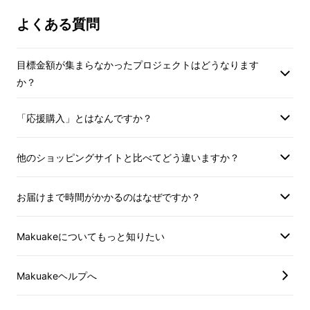
よくある質問
目標金額が集まらなかったプロジェクトはどうなります
か？
「応援購入」とはなんですか？
他のショッピングサイトと比べてどう違いますか？
海外のインバウンド
や
地方創生の人気商品の開
発
、
大手食品企業の人気ブランド商品
や
飲食店
お届けまで時間がかかるのはなぜですか？
のレシピ開発
を手掛け、全国各地や世界をめぐ
り美味しい食材の生産者・製造者に出逢ってき
Makuakeについてもっと知りたい
た
料理家チームとミシュラン三つ星店が認めた
料理人の共同開発
でとろ生ガトーショコラが誕
Makuakeヘルプへ
生。