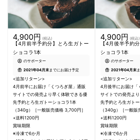
全細胞がとろけるような、これまで誰一人と体
験したことのない
「奇跡の口溶け」とろ生ガ
トーショコラ
が完成しました。構想から1年を
4,900円
4,900円
(税込)
(税込)
かけ、
《300本を超える試作》
を繰り返してひ
【4月前半予約分】とろ生ガトー
【4月後半予約
たすらに
極上の味
を追求してきたこのショコラ
ショコラ1本
ショコラ1本
を、マクアケ先行発売でお届けします。
のサポーター
のサポーター
2021年04月末
までにお届け予定
2021年04月末
…………………………………………………………………
<追加リターン>
<追加リターン>
…………………………………
4月前半にお届け「くつろぎ屋」通販
4月後半にお届け「
サイトでの発売より早く体験できる優
サイトでの発売より
一口食べた瞬間、はっと目を見開く程の衝撃を
先予約とろ生ガトーショコラ1本
先予約とろ生ガトー
受け、もう一口、二口と止まらなくなる禁断の
（340g）［一般販売価格 3,700円］
（340g）［一般販売
ショコラです。全細胞がとろけるような口どけ
+送料1200円
+送料1200円
と美味しさから『
とろ生ガトーショコラ
』と名
賞味期限
賞味期限
づけました。
※冷凍で6か月
※冷凍で6か月