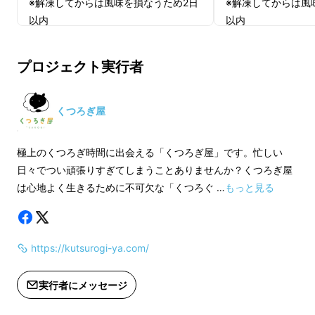
※解凍してからは風味を損なうため2日
※解凍してからは風
以内
以内
高品質チョコレート
を限界ギリギリまで配合
し、
濃厚な北海道産発酵バター
をふんだんに使
用。家にいながら
極上の「旨い」
を体験いただ
プロジェクト実行者
けます。
くつろぎ屋
…………………………………………………………………
…………………………………
極上のくつろぎ時間に出会える「くつろぎ屋」です。忙しい
日々でつい頑張りすぎてしまうことありませんか？くつろぎ屋
は心地よく生きるために不可欠な「くつろぐ …
もっと見る
ミシュラン三つ星店が認めた
料理人と料理家チームが共同
開発
https://kutsurogi-ya.com/
実行者にメッセージ