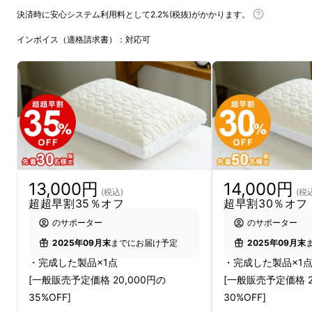
きるまくら
を作りたい、その想いでたどりつい
決済時に安心システム利用料として2.2%(税抜)がかかります。
たのが、
「ととのうピロー」
です。
インボイス（適格請求書）：対応可
13,000円
14,000円
(税込)
(税
超超早割35％オフ
超早割30％オフ
のサポーター
のサポーター
2025年09月末
までにお届け予定
2025年09月末
・完成した製品×1点
・完成した製品×1
[一般販売予定価格 20,000円の
[一般販売予定価格 2
35%OFF]
30%OFF]