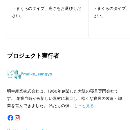
・まくらのタイプ、高さをお選びくだ
・まくらのタイプ、
さい。
さい。
革新技術による特殊加工と厳選された素材の融
合が、心地よい睡眠環境を提供。
あなたの毎日の睡眠をただの休息ではなく、心
と身体をやさしく整える特別な時間へと導きま
す。
プロジェクト実行者
meiko_sangyo
明幸産業株式会社は、1960年創業した大阪の寝具専門会社で
す。 創業当時から新しい素材に着目し、様々な寝具の製造・卸
業を営んできました。 私たちの強 …
もっと見る