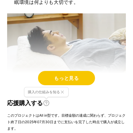
眠環境は何よりも大切です。
もっと見る
購入の仕組みを知る
試作と改良を何度も重ね開発した、快眠サポー
応援購入する
トまくらは、まるでプロ仕様の寝心地を自宅で
体感できるレベルへと到達しました。
このプロジェクトはAll in型です。目標金額の達成に関わらず、プロジェク
ト終了日の2025年07月30日までに支払いを完了した時点で購入が成立し
ます。
睡眠の悩みを持つ方
に
自信をもっておすすめで