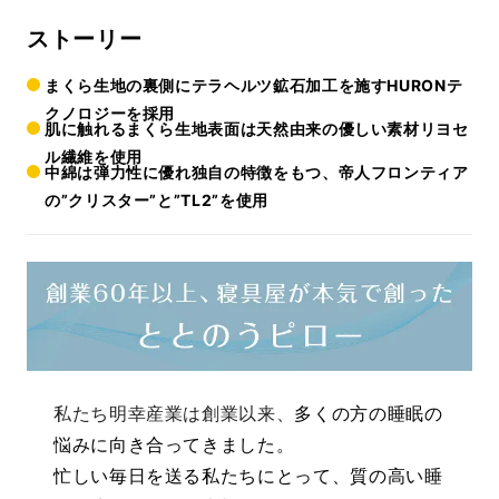
ストーリー
まくら生地の裏側にテラヘルツ鉱石加工を施すHURONテ
クノロジーを採用
肌に触れるまくら生地表面は天然由来の優しい素材リヨセ
ル繊維を使用
中綿は弾力性に優れ独自の特徴をもつ、帝人フロンティア
の”クリスター”と”TL2”を使用
私たち明幸産業は創業以来、
多くの方の睡眠の
悩みに向き合ってきました。
忙しい毎日を送る私たちにとって、質の高い睡