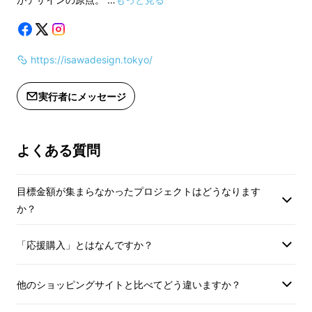
たのが、
トランスモティーフ
です。
価格です。
価格です。
・製品の形状や寸法の詳細、使用上の
・製品の形状や寸法
第14弾となる今回のトランスモティーフは
折り
ご注意など、ご購入前にプロジェクト
ご注意など、ご購入
紙のように変身
するのが特徴。
https://isawadesign.tokyo/
ページを必ずご確認ください。
ページを必ずご確認
実行者にメッセージ
・ネックレスチェーン（小豆）は全長
・ネックレスチェー
50cm。シルバー925製。コーティング
50cm。シルバー9
はしておりません。
はしておりません。
よくある質問
・本体、チェーンともに日本製。
・本体、チェーンと
・送料無料
・送料無料
目標金額が集まらなかったプロジェクトはどうなります
か？
「応援購入」とはなんですか？
従来モデルでは、フレームや曲面で構成されて
他のショッピングサイトと比べてどう違いますか？
いたものを、平面の組み合わせで構成すること