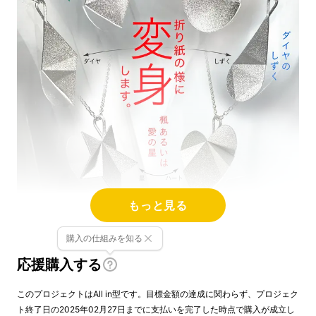
もっと見る
見る方向でカタチが変わるシルバーアクセ。
錯
購入の仕組みを知る
覚変身トランスモティーフ
は、
錯覚研究の第一
応援購入する
人者、明治大学の杉原厚吉先生との出会い
から
始まりました。
このプロジェクトはAll in型です。目標金額の達成に関わらず、プロジェク
ト終了日の2025年02月27日までに支払いを完了した時点で購入が成立し