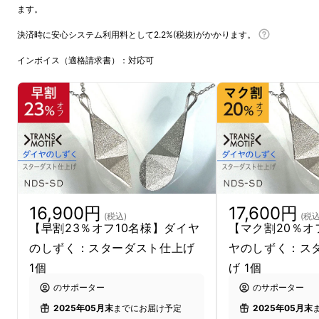
ます。
決済時に安心システム利用料として2.2%(税抜)がかかります。
インボイス（適格請求書）：対応可
16,900円
17,600円
(税込)
(税込
【早割23％オフ10名様】ダイヤ
【マク割20％オ
のしずく：スターダスト仕上げ
ヤのしずく：ス
先生の錯覚研究の中で、「だまし絵」を見た人
1個
げ 1個
工知能(AI)が「実体再現が可能だ」と解答した
のサポーター
のサポーター
ことを端に発見されたのが
「変身立体」
です。
2025年05月末
までにお届け予定
2025年05月末