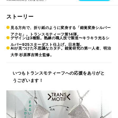
ストーリー
見る方向で、折り紙のように変身する「錯覚変身シルバー
アクセ」。トランスモティーフ第14弾。
デザインは3種類。熟練の職人技で製造〜キラキラ光るシ
ルバー925スターダスト仕上げ。日本製。
AIが見つけた不思議なカタチ。錯覚研究の第一人者、明治
大学 杉原厚吉博士監修。
いつもトランスモティーフへの応援をありがと
うございます！