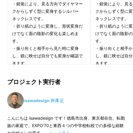
先生にお目にかかり、初めて見た「変身立体」
・錯覚により、見る方向でダイヤマー
・錯覚により、見る
の衝撃と感動をお伝えしたところ「研究室や教
クからしずく型に変身するシルバー
クからしずく型に変
室から外に出して楽しさや不思議さをもっと
ネックレスです。
ネックレスです。
・折り紙のように変身し、形状変身だ
・折り紙のように変
知ってもらいたい」という先生の想いを伺いま
けでなく面の陰影の変化も楽しめま
けでなく面の陰影の
した。
す。
す。
・振り向くと相手から見た時に変身
・振り向くと相手か
し、鏡に映せば自分でも変身が確認で
し、鏡に映せば自分
きます。
きます。
・表面は、極小ダイヤを噴射してキラ
・表面は、極小ダイ
キラの凹凸を転写する「スターダスト
キラの凹凸を転写す
プロジェクト実行者
仕上げ」。
仕上げ」。
・本体：シルバー925製 ・本体の幅約
・本体：シルバー92
15mm x 高さ約35mm（吊り環含
15mm x 高さ約3
isawadesign 井澤 正
む）、厚さ約0.6mm
む）、厚さ約0.6m
そこで「変身立体」を日常で楽しんでいただけ
こんにちは isawadesign です！徳島市出身、東京都在住。転勤
・一般販売予定価格22,000円（税込）
・一般販売予定価格2
るシルバーアクセサリーとしてプロダクト化し
族の家庭で、EXPO'70と東西４つの中学校転校での多様な経験
を23%OFFで。先着10名様へのご提供
を20%OFFで。先
がデザインの原点。 …
もっと見る