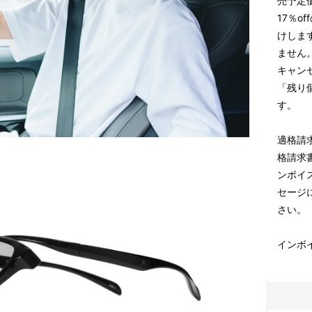
売予定価
17％o
けしま
ません
キャン
「残り
す。
適格請
格請求
ンボイス
セージ
さい。
インボ