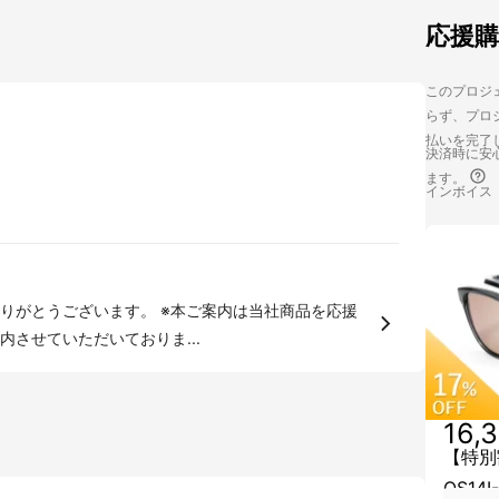
応援
このプロジェ
らず、プロジ
払いを完了
決済時に安心
ます。
インボイス
す。 ※本ご案内は当社商品を応援
させていただいておりま...
16,
【特別割
OS14