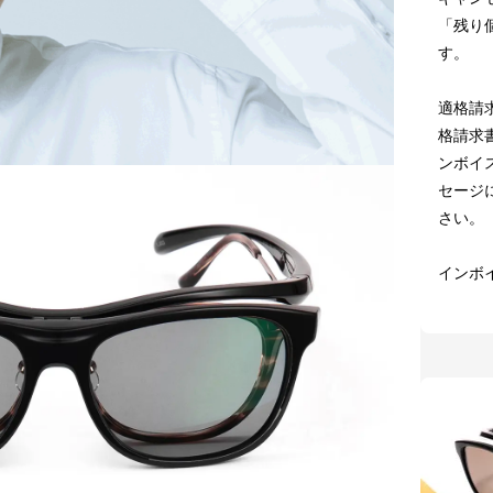
「残り
す。
適格請
格請求
ンボイス
セージ
さい。
インボ