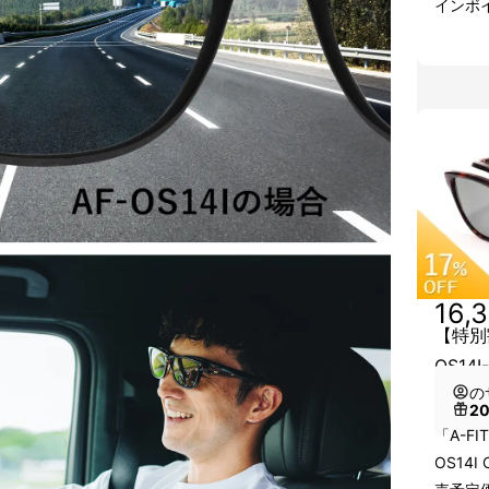
インボ
16,
【特別割
OS14
の
2
「A-F
OS14