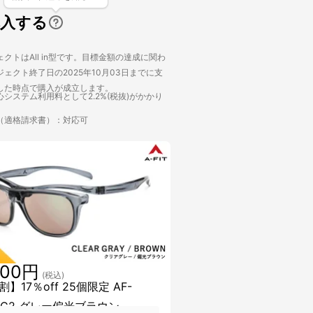
購入する
クトはAll in型です。目標金額の達成に関わ
ェクト終了日の2025年10月03日までに支
した時点で購入が成立します。
システム利用料として2.2%(税抜)がかかり
（適格請求書）：対応可
300円
(税込)
】17％off 25個限定 AF-
I-C2 グレー偏光ブラウン