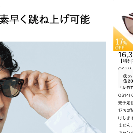
16,
【特別割
OS14
の
2
「A-F
OS14
売予定価
17％o
けしま
ません
キャン