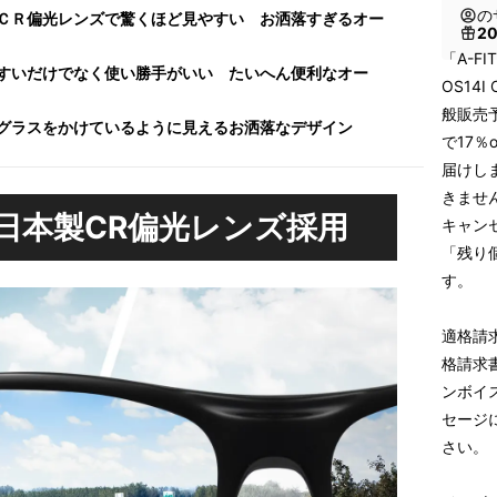
の
ＣＲ偏光レンズで驚くほど見やすい お洒落すぎるオー
2
「A-F
すいだけでなく使い勝手がいい たいへん便利なオー
OS14
般販売予
グラスをかけているように見えるお洒落なデザイン
で17％
届けし
きませ
日本製CR偏光レンズ採用
キャン
「残り
す。
適格請
格請求
ンボイス
セージ
さい。