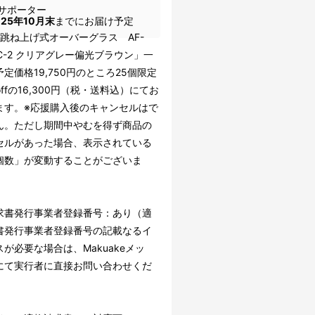
サポーター
025年10月末
までにお届け予定
IT跳ね上げ式オーバーグラス AF-
I C-2 クリアグレー偏光ブラウン」一
定価格19,750円のところ25個限定
offの16,300円（税・送料込）にてお
ます。※応援購入後のキャンセルはで
ん。ただし期間中やむを得ず商品の
セルがあった場合、表示されている
個数」が変動することがございま
求書発行事業者登録番号：あり（適
書発行事業者登録番号の記載なるイ
が必要な場合は、Makuakeメッ
にて実行者に直接お問い合わせくだ