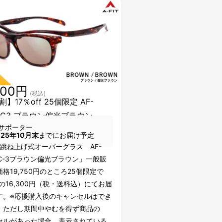
300円
(税込)
】17％off 25個限定 AF-
I-C3 ブラウン偏光ブラウン
サポーター
025年10月末
までにお届け予定
IT跳ね上げ式オーバーグラス AF-
I C-3ブラウン偏光ブラウン」一般販
格19,750円のところ25個限定で
ffの16,300円（税・送料込）にてお届
す。※応援購入後のキャンセルはでき
。ただし期間中やむを得ず商品の
セルがあった場合、表示されている