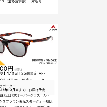
イス（適格請求書）：対応可
300円
(税込)
】17％off 25個限定 AF-
I-C3 ブラウン偏光スモーク
サポーター
025年10月末
までにお届け予定
IT跳ね上げ式オーバーグラス AF-
I C-３ブラウン偏光スモーク」一般販