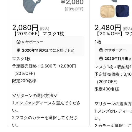
2,080円
2,480円
(税込)
(税込)
【20％OFF】マスク1枚
【20％OFF】
1枚
のサポーター
のサポーター
2020年11月末
までにお届け予定
マスク1枚
2020年11月末
ま
予定販売価格：2,600円→2,080円
マスク1枚＋収納袋
（20％OFF）
2層目
予定販売価格：3,10
限定200名様
（20％OFF）
限定400名様
▽リターンの選択方法▽
1.メンズorレディースを選んでくださ
▽リターンの選択方
い。
1.メンズorレディ
2.マスクのカラーを選択してくださ
い。
い。
2.カラーを選択し