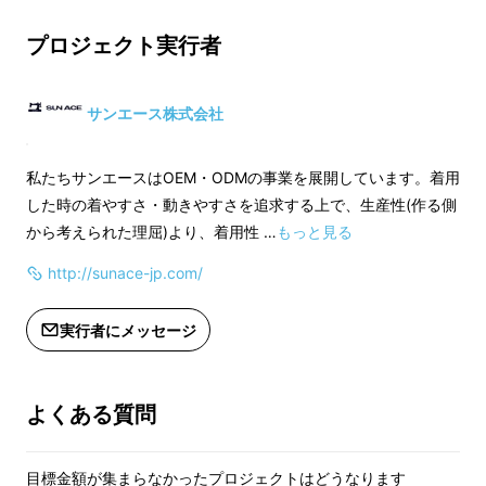
3.収納袋のカラー
※ご注文後のカラー等の変更は原則致
い。
プロジェクト実行者
しかねます。
（ネイビー/ベージ
よくお確かめのうえご注文をお願いい
選びいただけます）
たします。
サンエース株式会社
※ご注文後のカラー
しかねます。
私たちサンエースはOEM・ODMの事業を展開しています。着用
3層目
よくお確かめのうえ
した時の着やすさ・動きやすさを追求する上で、生産性(作る側
たします。
から考えられた理屈)より、着用性 …
もっと見る
http://sunace-jp.com/
実行者にメッセージ
よくある質問
目標金額が集まらなかったプロジェクトはどうなります