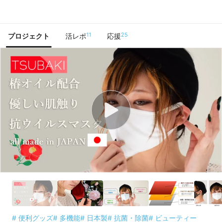
で手に入れよう
11
25
プロジェクト
活レポ
応援
# 便利グッズ
# 多機能
# 日本製
# 抗菌・除菌
# ビューティー