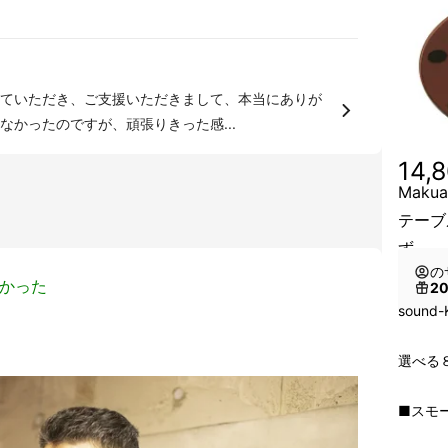
ていただき、ご支援いただきまして、本当にありが
かったのですが、頑張りきった感...
14,
Mak
テーブ
ず
の
かった
2
sound
選べる８
■スモ