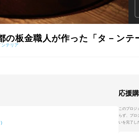
都の板金職人が作った「タ－ンテ
インテリア
応援
このプロジェ
らず、プロジ
所）
いを完了し