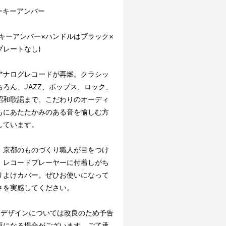
ーキーアンバー
ーキーアンバー×ハンドルはブラック×
プレートなし)
アナログレコードが再燃。クラシッ
ちろん、JAZZ、ポップス、ロック、
昭和歌謡まで、こだわりのオーディ
もにあたたかみのある音を愉しむ方
しています。
、京都のものづくり職人が目をつけ
、レコードプレーヤーに付着しがち
リよけカバー。ぜひお使いになって
さを実感してください。
・デザインについては改良のため予告
更になる場合がございます。ご了承