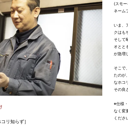
(スモ
ネーム
いま、
クはも
そして
オとと
が急増
そこで
たのが
なホコ
その良
※仕様
け
なく変
くださ
ホコリ知らず］