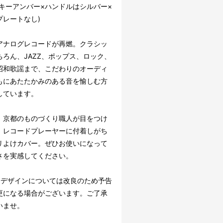
ーキーアンバー×ハンドルはシルバー×
プレートなし)
アナログレコードが再燃。クラシッ
ちろん、JAZZ、ポップス、ロック、
昭和歌謡まで、こだわりのオーディ
もにあたたかみのある音を愉しむ方
しています。
、京都のものづくり職人が目をつけ
、レコードプレーヤーに付着しがち
リよけカバー。ぜひお使いになって
さを実感してください。
・デザインについては改良のため予告
更になる場合がございます。ご了承
いませ。