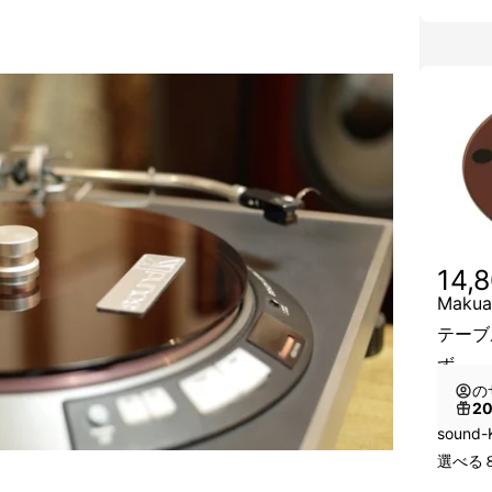
14,
Mak
テーブ
ず
の
2
sound
選べる８