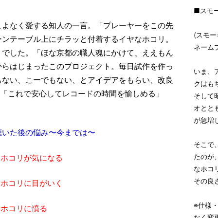
■スモ
こよなく愛する知人の一言。「プレーヤーをこの先
(スモ
ーンテーブル上にチラッと付着するイヤなホコリ。
ネーム
」でした。「ほな京都の職人魂にかけて、ええもん
からはじまったこのプロジェクト。毎日試作を作っ
いま、
もない、こーでもない、とアイデアをもらい、改良
クはも
! 「これで安心してレコードの時間を愉しめる」
そして
オとと
が急増
聴いた後の悩み〜今までは〜
そこで
たのが
なホコリが気になる
なホコ
その良
なホコリに目がいく
※仕様
なホコリに憤る
なく変