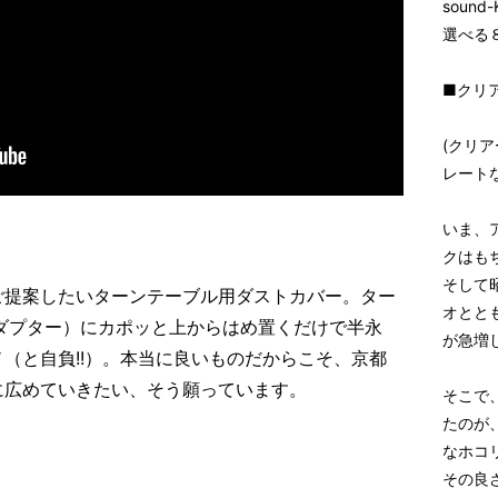
sound
選べる８
■クリ
(クリ
レートな
いま、
クはも
そして
ご提案したいターンテーブル用ダストカバー。ター
オとと
ダプター）にカポッと上からはめ置くだけで半永
が急増
（と自負!!）。本当に良いものだからこそ、京都
に広めていきたい、そう願っています。
そこで
たのが
なホコ
その良