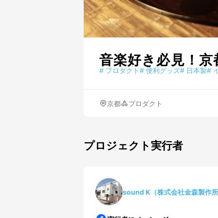
音楽好き必見！京
#
プロダクト
#
便利グッズ
#
日本製
#
京都
プロダクト
プロジェクト実行者
sound K（株式会社金森製作