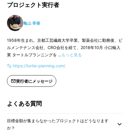
プロジェクト実行者
亀山 孝春
プロジェクト詳細
1958年生まれ。京都工芸繊維大学卒業。製薬会社に勤務後、ビ
ルメンテナンス会社、CRO会社を経て、2018年10月 小口輸入
このサイクルハンガーは、壁に取り付け、自転
業 タートルプランニングを …
もっと見る
車のホイールかフレームの一部をひっかけるだ
https://turtle-planning.com/
けです。
実行者にメッセージ
小さなスペースに
よくある質問
目標金額が集まらなかったプロジェクトはどうなります
か？