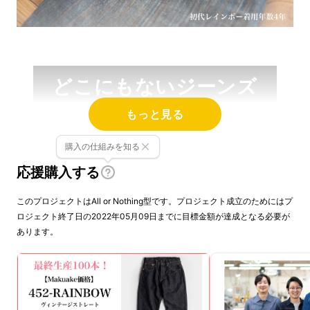
どこにもないジーンズ
を目指して
もっと見る
購入の仕組みを知る
応援購入する
このプロジェクトはAll or Nothing型です。プロジェクト成立のためにはプ
ロジェクト終了日の2022年05月09日までに目標金額が達成となる必要が
あります。