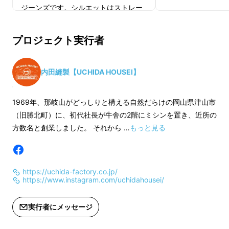
インボーの魅力とジーンズを永く穿く「楽し
ジーンズです。シルエットはストレー
さ」
をお伝えすることです！
トですが、野暮ったくみえない程よい
太さです。
プロジェクト実行者
《 生地 》
レインボー：生機(キバタ) セルヴィッ
内田縫製【UCHIDA HOUSEI】
ジ 綿100%
1969年、那岐山がどっしりと構える自然だらけの岡山県津山市
《 フロントフライ 》
（旧勝北町）に、初代社長が牛舎の2階にミシンを置き、近所の
ボタン
方数名と創業しました。 それから …
もっと見る
《限定革ラベル》
ゴート（ヤギ）ヌメ
https://uchida-factory.co.jp/
https://www.instagram.com/uchidahousei/
《 仕上げ 》
また、レインボーの魅力と共に、
虹色に変わっ
ワンウォッシュ（一度洗濯してありま
実行者にメッセージ
ていく秘密
とこの生地を
もう一度作りたいと
すので、大きく縮む事はありません）
思った理由
も合わせてお読み頂けたら幸いで