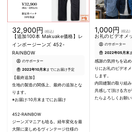
1,000円
32,900円
(税込)
(税込)
お礼のビデオメ
【追加100本 Makuake価格】レ
インボージーンズ 452-
のサポーター
RAINBOW
2022年05月末
こんにちは、
内田縫製
と申します！創業1960
感謝の気持ちを込め
のサポーター
年代、岡山県津山市にあるジーンズ縫製工場で
りにお礼のビデオメ
2022年10月末
までにお届け予定
す。
します。
【最終追加】
内田縫製の取り組み
生地の製造の関係上、最終の追加とな
デニム生地 "レインボー" は、今から約4年前
共感して頂ける方が
ります。
「経年変化が楽しみで毎日穿いてしまう」そん
たらよろしくお願い
※お届け:10月末までにお届け
なジーンズが作りたくて誕生しました。
452-RAINBOW
本プロジェクトの目的は、4年越しにレイン
ジーンズマニアも唸る。経年変化を最
ボーを復活させること。
そして多くの方々に
レ
大限に楽しめるヴィンテージ仕様の