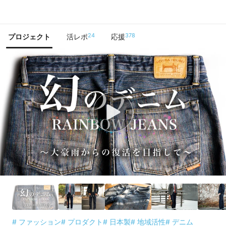
で手に入れよう
24
378
プロジェクト
活レポ
応援
# ファッション
# プロダクト
# 日本製
# 地域活性
# デニム