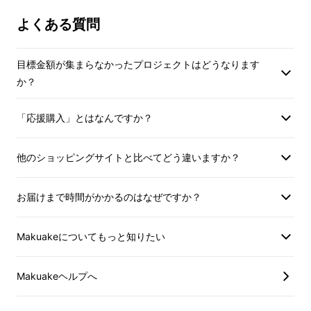
す。
※ご購入後のサイズ交換可能です。た
よくある質問
だし、在庫がない場合は1.2ヶ月お時間
をいただく場合がございます。
※ご注文状況、生地製作・縫製の都合
目標金額が集まらなかったプロジェクトはどうなります
により出荷時期が遅れる場合がありま
か？
す。
「応援購入」とはなんですか？
デニム生地は、通常インディゴで染められた経
糸(たていと)と、染められていない白い緯糸
他のショッピングサイトと比べてどう違いますか？
(よこいと)から成ります。経糸はロープ染色と
いう製法でインディゴ染めしますが、この製法
お届けまで時間がかかるのはなぜですか？
は
糸の中心まで完全に染まらず、芯部は白く染
め残った状態
になります。
Makuakeについてもっと知りたい
Makuakeヘルプへ