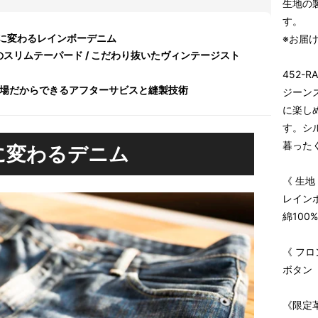
生地の
す。
に変わるレインボーデニム
※お届け
スリムテーパード / こだわり抜いたヴィンテージスト
452-R
工場だからできるアフターサビスと縫製技術
ジーン
に楽し
す。シ
暮った
に変わるデニム
《 生地
レイン
綿100%
《 フロ
ボタン
《限定