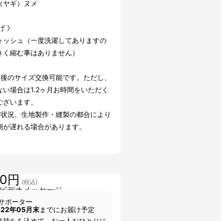
（ヤギ）ヌメ
げ 》
ォッシュ（一度洗濯してありますの
きく縮む事はありません）
入後のサイズ交換可能です。ただし、
ない場合は1.2ヶ月お時間をいただく
ございます。
文状況、生地製作・縫製の都合により
期が遅れる場合があります。
00円
(税込)
ビデオメッセージ
サポーター
022年05月末
までにお届け予定
気持ちを込めて、お一人おひとりに