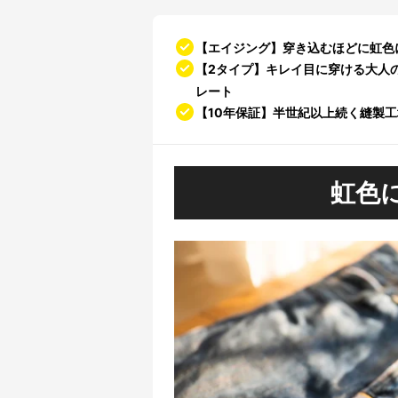
【エイジング】穿き込むほどに虹色
【2タイプ】キレイ目に穿ける大人の
レート
【10年保証】半世紀以上続く縫製
虹色