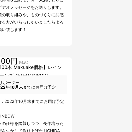
ビデオメッセージをお送りします。
製の取り組みや、ものづくりに共感
ける方がいらっしゃいましたらよろ
願い致します！
600円
(税込)
00本 Makuake価格】レイン
ンズ 450-RAINBOW
サポーター
022年10月末
までにお届け予定
】
：2022年10月末までにお届け予定
AINBOW
らの仕様を踏襲しつつ、長年培った
を生かして作り上げた UCHIDA