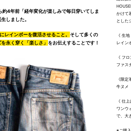
HOUS
から約4年前「経年変化が楽しみで毎日穿いてしま
かけて
誕生しました。
とした
しにレインボーを復活させること。
そして多くの
《 生地
ズを永く穿く「楽しさ」
をお伝えすることです！
レイン
《 フロ
ファス
《限定
牛ヌメ
《 仕上
ワンウ
で、大
※ご購