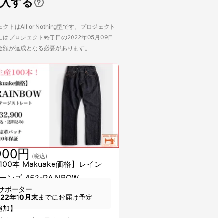
購入する
トはAll or Nothing型です。プロジェクト
はプロジェクト終了日の2022年05月09日
金額が達成となる必要があります。
900円
(税込)
00本 Makuake価格】レイン
ンズ 452-RAINBOW
サポーター
022年10月末
までにお届け予定
追加】