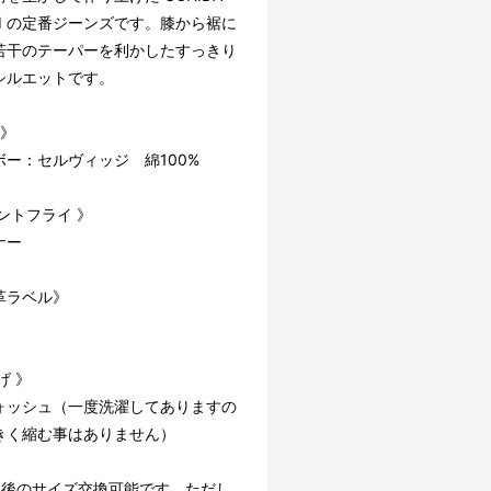
EI の定番ジーンズです。膝から裾に
若干のテーパーを利かしたすっきり
シルエットです。
 》
ボー：セルヴィッジ 綿100%
ントフライ 》
ナー
革ラベル》
げ 》
ォッシュ（一度洗濯してありますの
きく縮む事はありません）
入後のサイズ交換可能です。ただし、