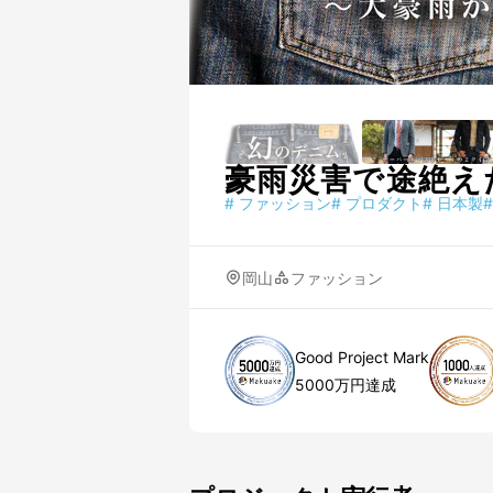
豪雨災害で途絶え
#
ファッション
#
プロダクト
#
日本製
#
岡山
ファッション
Good Project Mark
5000万円達成