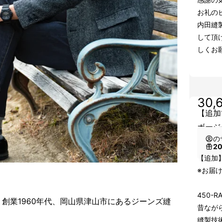
お礼の
内田縫
して頂
しくお
30,
【追加1
ボージー
の
2
【追加
※お届け
450-R
創業1960年代、岡山県津山市にあるジーンズ縫
昔なが
縫製技術