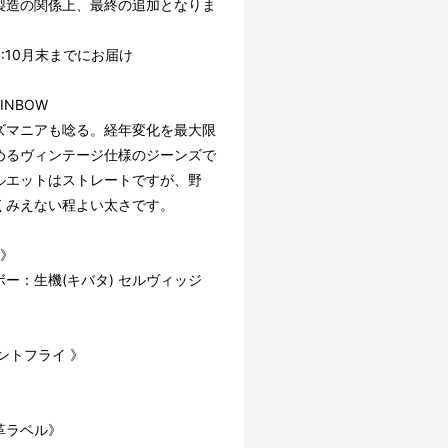
製造の関係上、最終の追加となりま
:10月末までにお届け
AINBOW
ズマニアも唸る。経年変化を最大限
めるヴィンテージ仕様のジーンズで
ルエットはストレートですが、野
くみえない程よい太さです。
 》
ボー：生機(キバタ) セルヴィッジ
ントフライ 》
革ラベル》