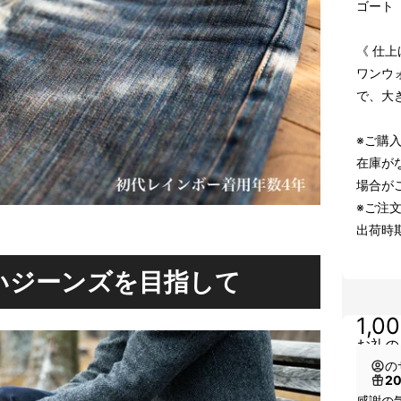
ゴート
《 仕上
ワンウ
で、大
※ご購
在庫が
場合が
※ご注
出荷時
いジーンズを目指して
1,0
お礼の
の
2
感謝の