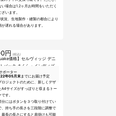
ない場合は1.2ヶ月お時間をいただく
ございます。
文状況、生地製作・縫製の都合により
期が遅れる場合があります。
00円
(税込)
kuake価格】セルヴィッジ デニ
トバック さくら・インディゴ
サポーター
022年05月末
までにお届け予定
プロジェクトのために、新しくデザ
たA4サイズがすっぽりと収まるトー
クです。
部分にはボタンを３つ取り付けてい
で、持ち手の長さを三段階に調整で
。最長の長さにすると肩掛けも可能