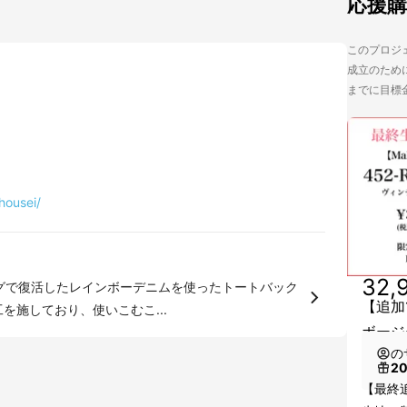
応援
このプロジェク
成立のために
までに目標
housei/
32,
ングで復活したレインボーデニムを使ったトートバック
【追加1
干の色落ち加工を施しており、使いこむこ...
ボージー
の
2
【最終