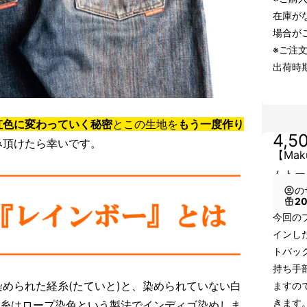
在庫が
場合が
※ご注
出荷時
虹色に変わっていく秘密
とこの生地を
もう一度作り
4,5
み頂けたら幸いです。
【Ma
ムトー
の
2
今回の
インし
トバッ
持ち手
められた経糸(たていと)と、染められていない白
ますの
きます
経糸はロープ染色という製法でインディゴ染めしま