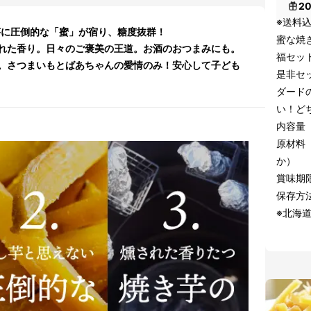
2
※送料
芋に圧倒的な「蜜」が宿り、糖度抜群！
蜜な焼
れた香り。日々のご褒美の王道。お酒のおつまみにも。
福セット
。さつまいもとばあちゃんの愛情のみ！安心して子ども
是非セ
ダード
い！ど
内容量 
原材料
か）
賞味期
保存方
※北海