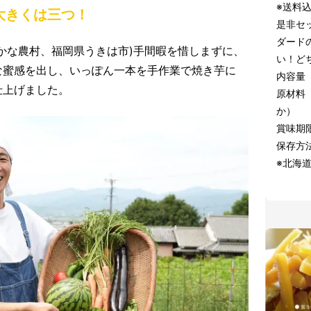
※送料
大きくは三つ！
是非セ
ダード
かな農村、福岡県うきは市)手間暇を惜しまずに、
い！ど
な蜜感を出し、いっぽん一本を手作業で焼き芋に
内容量 
仕上げました。
原材料
か）
賞味期
保存方
※北海