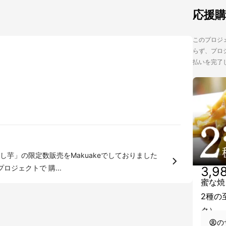
応援
このプロジェ
らず、プロジ
払いを完了
芋」の限定数販売をMakuakeでしておりました
ロジェクトで 購...
3,9
蜜な焼
2種の
ク）
の