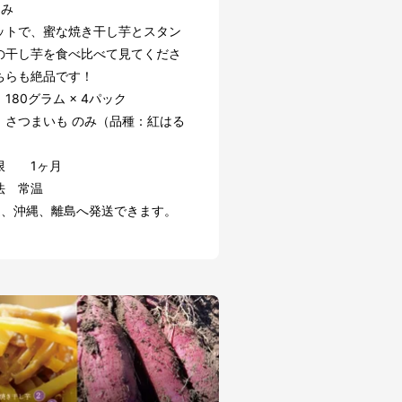
込み
ットで、蜜な焼き干し芋とスタン
の干し芋を食べ比べて見てくださ
ちらも絶品です！
180グラム × 4パック
 さつまいも のみ（品種：紅はる
限 1ヶ月
法 常温
道、沖縄、離島へ発送できます。