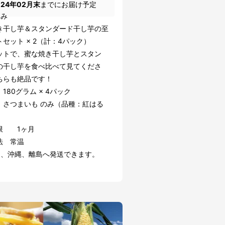
024年02月末
までにお届け予定
込み
き干し芋＆スタンダード干し芋の至
セット × 2（計：4パック）
ットで、蜜な焼き干し芋とスタン
の干し芋を食べ比べて見てくださ
ちらも絶品です！
180グラム × 4パック
 さつまいも のみ（品種：紅はる
限 1ヶ月
法 常温
道、沖縄、離島へ発送できます。