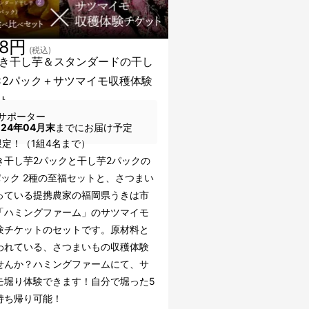
38円
(税込)
き干し芋＆スタンダードの干し
×2パック＋サツマイモ収穫体験
ト
サポーター
024年04月末
までにお届け予定
限定！（1組4名まで）
き干し芋2パックと干し芋2パックの
パック 2種の至福セットと、さつまい
っている提携農家の福岡県うきは市
「ハミングファーム」のサツマイモ
験チケットのセットです。原材料と
われている、さつまいもの収穫体験
せんか？ハミングファームにて、サ
モ堀り体験できます！自分で堀った5
持ち帰り可能！