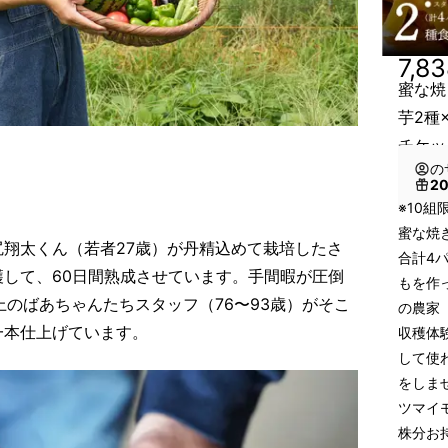
7,8
蜜な焼
芋2種
チケッ
の
2
※10組
蜜な焼
翔太くん（若者27歳）が丹精込めて栽培したさ
合計4
して、60日間熟成させています。手間暇が圧倒
もを作
上のばあちゃんたちスタッフ（76〜93歳）がそこ
の農家
一本仕上げています。
収穫体
して使
をしま
ツマイ
株分お