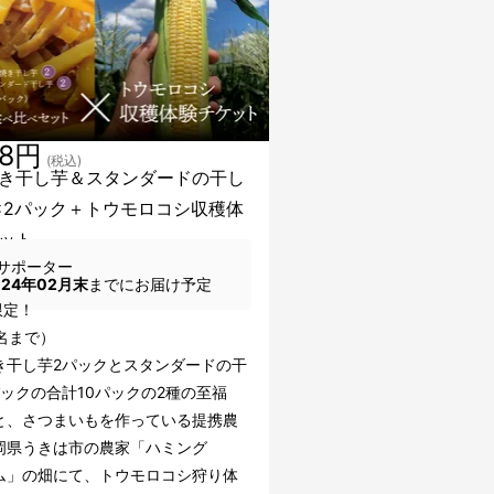
38円
(税込)
き干し芋＆スタンダードの干し
×2パック＋トウモロコシ収穫体
ット
サポーター
024年02月末
までにお届け予定
限定！
名まで）
き干し芋2パックとスタンダードの干
パックの合計10パックの2種の至福
と、さつまいもを作っている提携農
岡県うきは市の農家「ハミング
ム」の畑にて、トウモロコシ狩り体