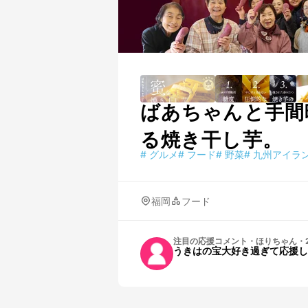
ばあちゃんと手間
る焼き干し芋。
#
グルメ
#
フード
#
野菜
#
九州アイラ
福岡
フード
注目の応援コメント
・
ほりちゃん
・
うきはの宝大好き過ぎて応援し