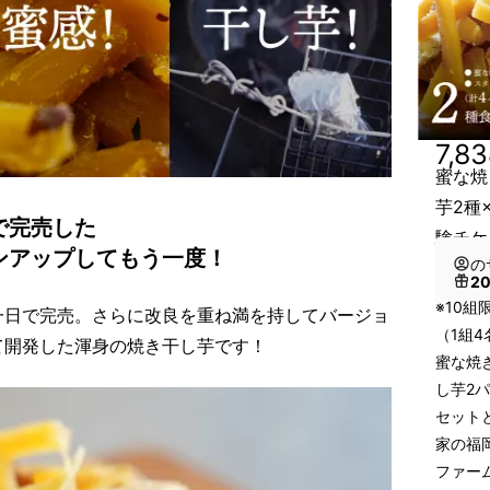
7,8
蜜な焼
芋2種
で完売した
験チケ
ンアップしてもう一度！
の
2
※10組
一日で完売。さらに改良を重ね満を持してバージョ
（1組4
て開発した渾身の焼き干し芋です！
蜜な焼
し芋2
セット
家の福
ファー