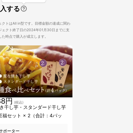
購入する
クトはAll in型です。目標金額の達成に関わ
ェクト終了日の2024年01月30日までに支
した時点で購入が成立します。
88円
(税込)
き干し芋・スタンダード干し芋
至福セット × 2（合計：4パッ
サポーター