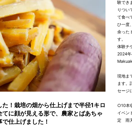
験でき
りつい
て食べ
ひ一度
余った
す。
体験チ
2024
Maku
現地ま
ます。詳
セージ
した！栽培の畑から仕上げまで半径1キロ
○10
全てに顔が見える形で、農家とばあちゃ
イベント
定 雨天
事で仕上げました！