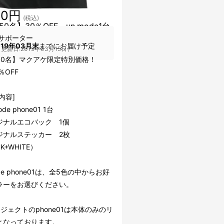
50円
(税込)
0名】30％OFF un.mode1台
サポーター
019年03月末
までにお届け予定
更新日:2019年03月15日）
50名】マクアケ限定特別価格！
％OFF
内容]
ode phone01 1台
ジナルエコバック 1個
ジナルステッカー 2枚
K+WHITE）
ode phone01は、全5色の中からお好
ラーをお選びください。
ジェクトのphone01は本体のみのリ
となっております。