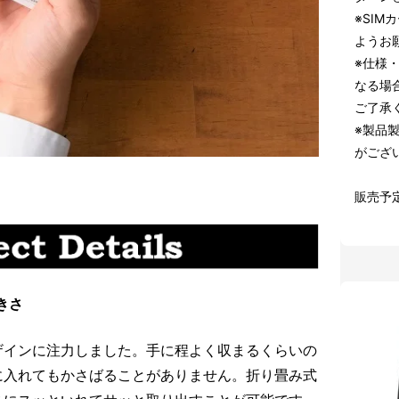
※SI
ようお
※仕様
なる場
ご了承
※製品
がござ
販売予定
きさ
ザインに注力しました。手に程よく収まるくらいの
に入れてもかさばることがありません。折り畳み式