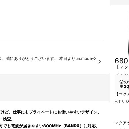
ありがとうございます。 本日よりun.mode公
68
【マク
バック
の
2
（
【マク
+オリ
だけど、仕事にもプライベートにも使いやすいデザイン。
・検査。
マクア
方でも電波が届きやすい
800MHz（BAND6）に対応
。