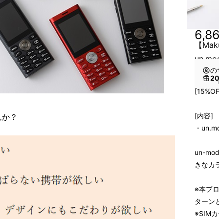
6,8
【Ma
un.mo
の
2
（
[15%O
[内容]
んか？
・un.mo
un-m
きなカ
※本プロ
ターン
※SI