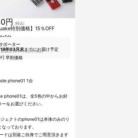
60円
(税込)
kuake特別価格】15％OFF
de1台
サポーター
019年03月末
までにお届け予定
更新日:2019年03月15日）
FF] 早割価格
de phone01 1台
ode phone01は、全5色の中からお好
ラーをお選びください。
ジェクトのphone01は本体のみのリ
となっております。
Mカードは別途ご自身でご用意頂きます