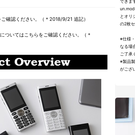
できま
un.m
とオリジ
確認ください。（＊2018/9/21 追記）
の2枚
Mについてはこちらをご確認ください。（＊
※仕様
なる場
ご了承
※製品
がござ