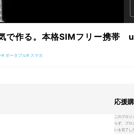
で作る。本格SIMフリー携帯 un
ー
#
ポータブル
#
スマホ
応援
このプロジェ
らず、プロジ
いを完了し