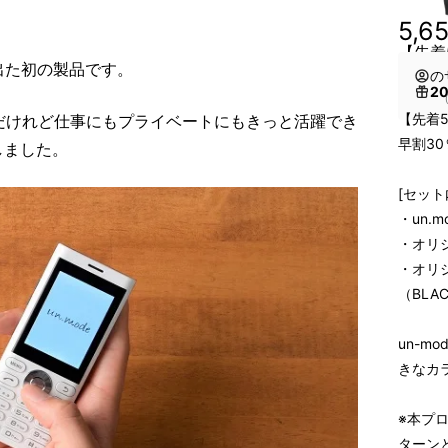
5,6
【先着5
から出た初の製品です。
の
2
（
【先着
だけれど仕事にもプライベートにもきっと活躍でき
早割30
しました。
[セット
・un.m
・オリ
・オリ
（BLAC
un-m
きなカ
※本プロ
ターン