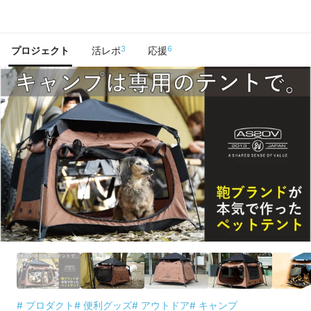
で手に入れよう
3
6
プロジェクト
活レポ
応援
# プロダクト
# 便利グッズ
# アウトドア
# キャンプ