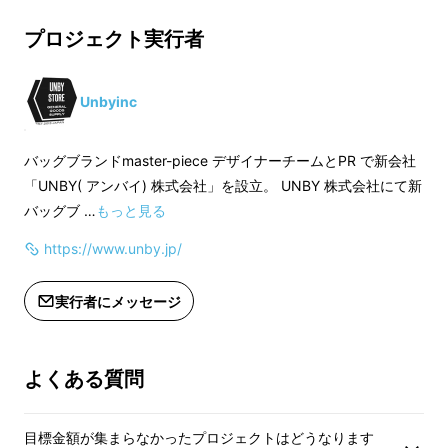
プロジェクト実行者
Unbyinc
バッグブランドmaster-piece デザイナーチームとPR で新会社
「UNBY( アンバイ) 株式会社」を設立。 UNBY 株式会社にて新
バッグブ …
もっと見る
https://www.unby.jp/
三田店は、わんちゃんねこちゃん入店大歓迎の
お店なのですが、
実行者にメッセージ
毎日、本当にかわいいお客様がたくさんお越し
下さいます。
（スタッフが一番喜んでいます。）
よくある質問
目標金額が集まらなかったプロジェクトはどうなります