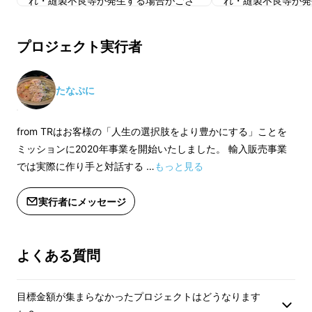
れ・縫製不良等が発生する場合がござ
れ・縫製不良等が発
います。一点一点丁寧な検品をしてい
います。一点一点丁
ますが、万一不良品の場合は交換させ
ますが、万一不良品
プロジェクト実行者
ていただきます。
ていただきます。
※ご支援の数が想定を上回った場合や
※ご支援の数が想定
製造工程上の都合等により出荷時期が
製造工程上の都合等
たなぷに
遅れる場合がございます。
遅れる場合がござい
from TRはお客様の「人生の選択肢をより豊かにする」ことを
ミッションに2020年事業を開始いたしました。 輸入販売事業
では実際に作り手と対話する …
もっと見る
実行者にメッセージ
よくある質問
目標金額が集まらなかったプロジェクトはどうなります