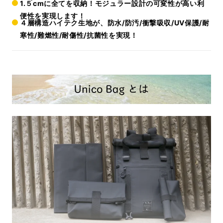
1.５cmに全てを収納！モジュラー設計の可変性が高い利
便性を実現します！
４層構造ハイテク生地が、防水/防汚/衝撃吸収/UV保護/耐
寒性/難燃性/耐傷性/抗菌性を実現！