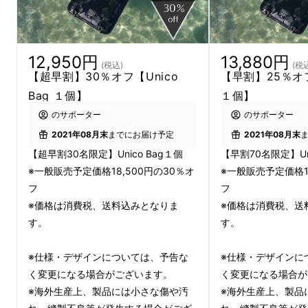
12,950円
13,880円
(税込)
(税
【超早割】30％オフ【Unico
【早割】25％オフ【
Unicoはその1.5cmのボディに実に20以上の機
Bag １個】
１個】
能を備え、生活のあらゆるシーンでの便利な使
のサポーター
のサポーター
用を実現します。
2021年08月末
までにお届け予定
2021年08月末
【超早割30名限定】Unico Bag１個
【早割70名限定】Uni
※一般販売予定価格18,500円の30％オ
※一般販売予定価格18
フ
フ
※価格は消費税、送料込みとなりま
※価格は消費税、送
す。
す。
※仕様・デザインについては、予告な
※仕様・デザインに
く変更になる場合がございます。
く変更になる場合が
※海外生産上、製品には小さな傷や汚
※海外生産上、製品