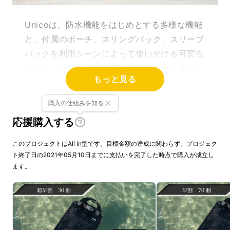
Unicoは、防水機能をはじめとする多様な機能
と、付属のポーチ、スリングバック、スリーブ
バックを利用シーンによって使い分ける可変性
により、日常生活からアクティブユースまで
もっと見る
様々な場面で利用することが可能な多機能バッ
クです！
購入の仕組みを知る
応援購入する
このプロジェクトはAll in型です。目標金額の達成に関わらず、プロジェク
ト終了日の2021年05月10日までに支払いを完了した時点で購入が成立し
ます。