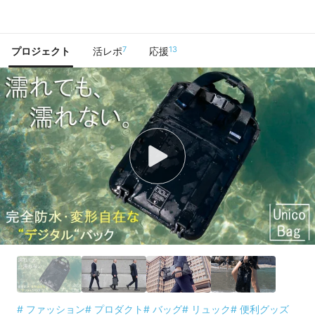
で手に入れよう
7
13
プロジェクト
活レポ
応援
# ファッション
# プロダクト
# バッグ
# リュック
# 便利グッズ