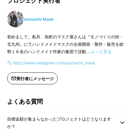
プロジェクト実行者
ちのマスクと合わせてご使用くださ
ちのマスクと合わせ
い。
い。
☆不織布マスクの内側が直接
Uomachi Mask
・素材表記ー表生地チュールレース
・素材表記ー表生
お肌に当たらない
ナイロン１００％
ナイロン１００％
初めまして。私共、魚町のマスク屋さんは『モノづくりの街・
ー内側生地 ポリエステル
ー内側生地 
北九州』にてハンドメイドマスクの企画開発・製作・販売を総
布マスクにてお肌に弱い方にも安心してお使い
６５％ 綿３５％ ＴｉｏＴｉｏRＰ
６５％ 綿３５％ 
勢１６名のハンドメイド作家の集団で活動 …
もっと見る
いただける、大変ご好評をいただいております
ＲＥＭＩＵＭ
ＲＥＭＩＵＭ
特殊晒【TioTIo®ＰＲＥＭＩＵＭ】を採用しま
http://www.instagram.com/uomachi_mask
ーサイドレース ポリエス
ーサイドレー
した。ある意味このTioTIo®ＰＲＥＭＩＵＭを
テル１００％
テル１００％
実行者にメッセージ
絶対使いたい！から考え始めました。春夏は特
に『ひんやり晒』を採用、キシリトールのひん
やり感が風が吹くたび感じていただけます。
よくある質問
☆少しでも通気性が良いよう
目標金額が集まらなかったプロジェクトはどうなります
か？
に薄手レース素材