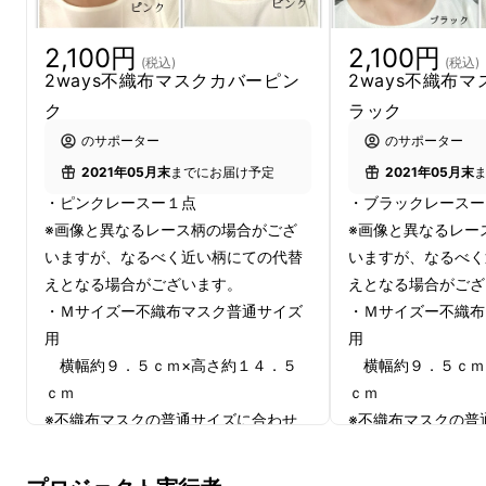
最近の社会情勢は不織布マスク着用義務のお
2,100円
2,100円
(税込)
(税込)
店・病院が増えてく中、私共は何か気がすすみ
2ways不織布マスクカバーピン
2ways不織布
ませんでした。というのも、不織布マスクは蒸
ク
ラック
れ・息苦しい・見た目どれも一緒で個性がな
のサポーター
のサポーター
い・長時間付けると臭いや痒みもでてきていま
2021年05月末
までにお届け予定
2021年05月末
した。でも、『布マスクの可能性を真剣に毎日
・ピンクレースー１点
・ブラックレースー
※画像と異なるレース柄の場合がござ
※画像と異なるレー
考えている』UomachiMaskとしては、またも
いますが、なるべく近い柄にての代替
いますが、なるべく
や真剣に不織布マスクと布マスクの融合を考え
えとなる場合がございます。
えとなる場合がござ
ました。
・Ｍサイズー不織布マスク普通サイズ
・Ｍサイズー不織布
用
用
既に不織布マスクカバーはあったものの、どれ
横幅約９．５ｃｍ×高さ約１４．５
横幅約９．５ｃｍ
も生地が分厚い、見た目が大人可愛くない等の
ｃｍ
ｃｍ
納得のいかない物でした。
※不織布マスクの普通サイズに合わせ
※不織布マスクの普
ております。
ております。
私共の不織布マスクカバーでこだわった点
※マスクは付属しておりません。お持
※マスクは付属して