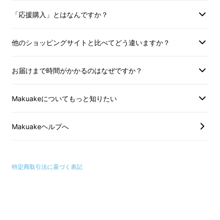
「応援購入」とはなんですか？
春夏は不織布マスクだけでも通気性が悪く、か
なりの不快感を感じる方が多いのではと思いま
他のショッピングサイトと比べてどう違いますか？
す。とにかく薄く通気を妨げないようなレース
を選びました。しかし、薄手のレースは大変縫
お届けまで時間がかかるのはなぜですか？
製が難しく、特殊な糸を使用したり、高技術が
求められます。私共の縫製担当のスキルアップ
Makuakeについてもっと知りたい
に努めました。
Makuakeヘルプへ
☆毎日付けたくなるような不
織布マスク
特定商取引法に基づく表記
試作と実売にてお客様からのご感想を元に今
回、改良を行いまして更に不織布マスク