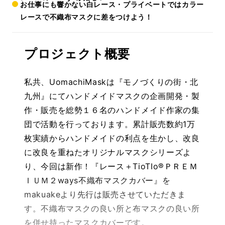
お仕事にも響かない白レース・プライベートではカラー
レースで不織布マスクに差をつけよう！
プロジェクト概要
私共、UomachiMaskは『モノづくりの街・北
九州』にてハンドメイドマスクの企画開発・製
作・販売を総勢１６名のハンドメイド作家の集
団で活動を行っております。累計販売数約1万
枚実績からハンドメイドの利点を生かし、改良
に改良を重ねたオリジナルマスクシリーズよ
り、今回は新作！『レース＋TioTIo®ＰＲＥＭ
ＩＵＭ２ways不織布マスクカバー』を
makuakeより先行は販売させていただきま
す。不織布マスクの良い所と布マスクの良い所
を併せ持ったマスクカバーです。