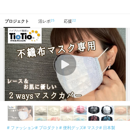
で手に入れよう
25
22
プロジェクト
活レポ
応援
# ファッション
# プロダクト
# 便利グッズ
# マスク
# 日本製