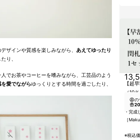
のデザインや質感を楽しみながら、
あえてゆったり
したり、
一人でお茶やコーヒーを嗜みながら、工芸品のよう
13,
【超早
感を愛でながら
ゆっくりとする時間を過ごしたり、
（10％
の
2
・完成
［Mak
※税込