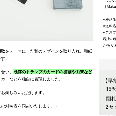
［Mak
※税込
※送料
※ご注
程上の
があり
和歌
をテーマにした和のデザインを取り入れ、和紙
です。
き合い、
既存のトランプのカードの役割や由来など
ーカーなどを独自に表現しました。
てお楽しみいただけます。
札の対照表を同封いたします。）