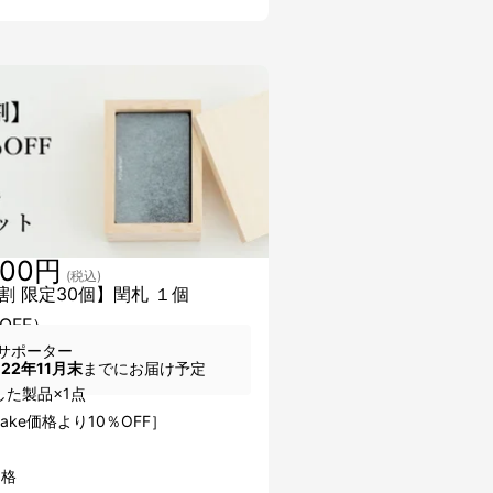
500円
(税込)
割 限定30個】閏札 １個
OFF）
サポーター
022年11月末
までにお届け予定
した製品×1点
uake価格より10％OFF］
価格