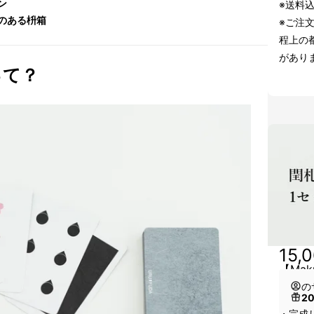
ン
※送料
のある枡箱
※ご注
程上の
があり
って？
15,
【Ma
の
2
・完成