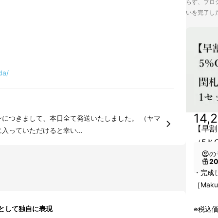
らず、プロジ
いを完了し
da/
14,
【早割
便で発送しております。） 気に入っていただけると幸い...
（5％
の
2
・完成
［Mak
として独自に表現
※税込