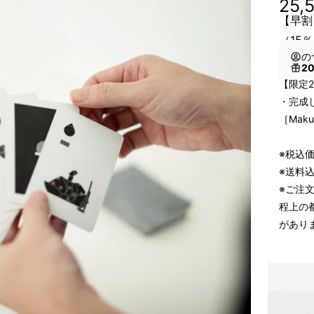
25,
【早割
（15％
の
2
【限定2
・完成
［Mak
※税込
※送料
※ご注
程上の
があり