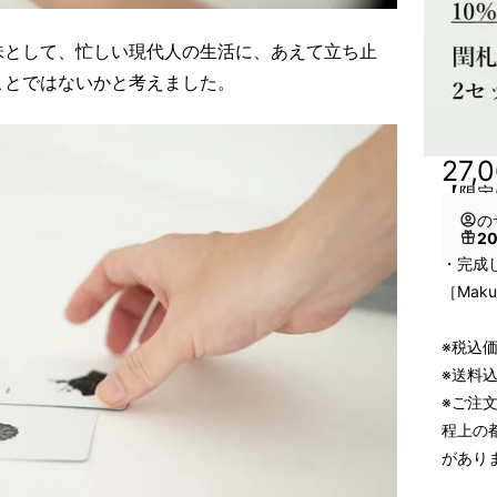
味として、忙しい現代人の生活に、あえて立ち止
ことではないかと考えました。
27,
【限定
の
2
・完成
［Mak
※税込
※送料
※ご注
程上の
があり