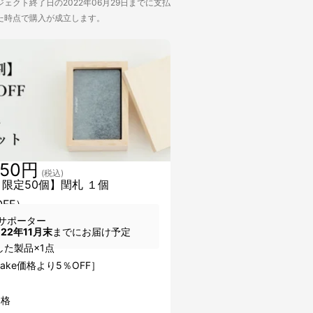
ェクト終了日の2022年06月29日までに支払
た時点で購入が成立します。
250円
(税込)
 限定50個】閏札 １個
OFF）
サポーター
022年11月末
までにお届け予定
した製品×1点
uake価格より5％OFF］
価格