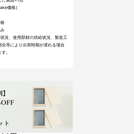
uake価格］
価格
込み
文状況、使用部材の供給状況、製造工
都合等により出荷時期が遅れる場合
ます。