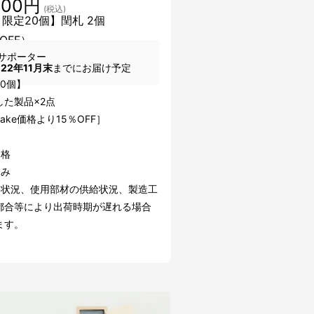
500円
(税込)
 限定20個】閏札 2個
OFF）
サポーター
022年11月末
までにお届け予定
0個】
した製品×2点
uake価格より15％OFF］
価格
込み
文状況、使用部材の供給状況、製造工
都合等により出荷時期が遅れる場合
ます。