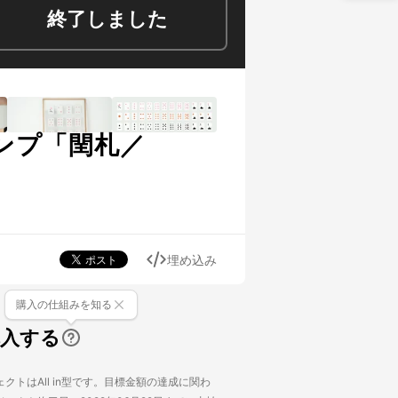
終了しました
ンプ「閏札／
埋め込み
購入の仕組みを知る
購入する
クトはAll in型です。目標金額の達成に関わ