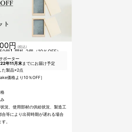
000円
(税込)
50個】閏札 2個（10％OFF）
サポーター
022年11月末
までにお届け予定
した製品×2点
uake価格より10％OFF］
価格
込み
文状況、使用部材の供給状況、製造工
都合等により出荷時期が遅れる場合
ます。