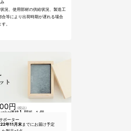
込み
文状況、使用部材の供給状況、製造工
都合等により出荷時期が遅れる場合
ます。
000円
(税込)
kuake価格】閏札 １個
サポーター
022年11月末
までにお届け予定
した製品×1点