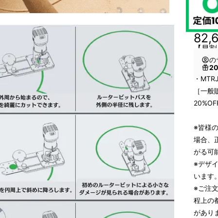
82,
【早割
の
2
・MTRJ
［一般販
20%OF
※皆様
場合、
がる可
※デザ
います
※ご注
程上の
があり