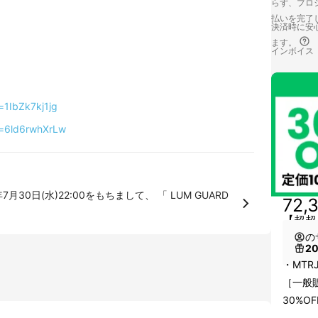
らず、プロジ
払いを完了
決済時に安心
ます。
インボイス
=1IbZk7kj1jg
v=6ld6rwhXrLw
72,
【超超
の
2
・MTRJ
［一般販
30%OF