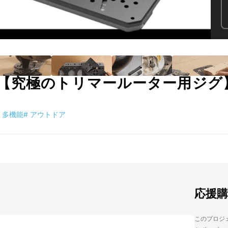
【究極のトリマールーター用ジグ】
多機能
#
アウトドア
応援
このプロジェ