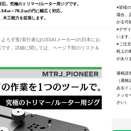
対応。究極のトリマー/ルーター用ジグです。
※皆様
54㎝～76.2㎝の円に幅広く対応。
場合、
。木工能力を拡張します。
がる可
※デザ
います
ろず兎(実行者)はUSSA(メーカー)の日本にお
※ご注
店です。
詳細に関しては、ページ下部のリスク＆
程上の
があり
適格請
（適格
あるイン
メッセ
さい）