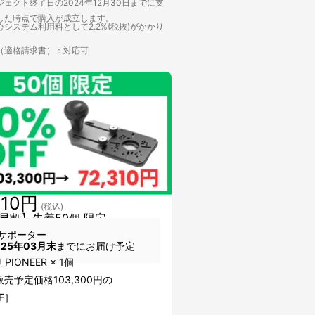
ェクト終了日の2024年12月30日までに支
した時点で購入が成立します。
システム利用料として2.2%(税抜)がかかり
（適格請求書）：対応可
310円
(税込)
早割】先着50個 限定
サポーター
025年03月末
までにお届け予定
_PIONEER × 1個
売予定価格103,300円の
F］