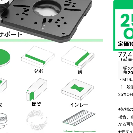
77,
【超早
の
2
・MTRJ
［一般販
25%OF
※皆様
場合、
がる可
※デザ