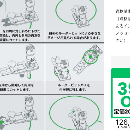
適格請
（適格
あるイン
メッセ
さい）
126
【2個