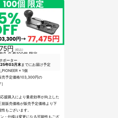
475円
(税込)
割】先着100個 限定
サポーター
025年03月末
までにお届け予定
_PIONEER × 1個
売予定価格103,300円の
F］
の応援購入により量産効率が向上した
正規販売価格が販売予定価格より下
能性もございます。
イン・仕様は変更になる可能性もござ