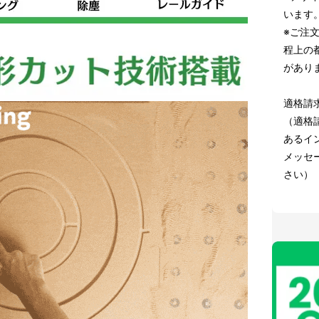
います
※ご注
程上の
があり
適格請
（適格
あるイン
メッセ
さい）