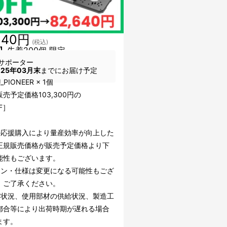
640円
(税込)
】先着200個 限定
サポーター
025年03月末
までにお届け予定
_PIONEER × 1個
売予定価格103,300円の
F］
の応援購入により量産効率が向上した
正規販売価格が販売予定価格より下
能性もございます。
イン・仕様は変更になる可能性もござ
。ご了承ください。
文状況、使用部材の供給状況、製造工
都合等により出荷時期が遅れる場合
ます。