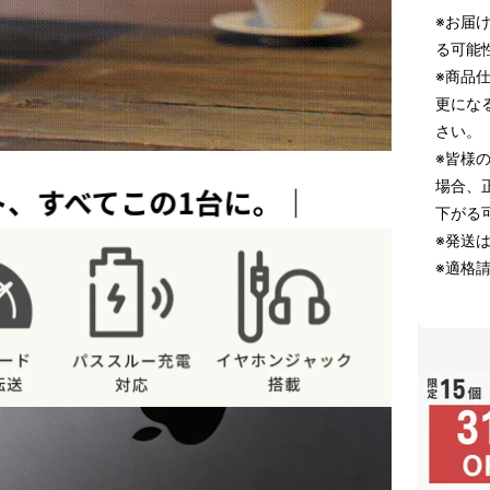
※お届
る可能
※商品
更にな
さい。
※皆様
場合、
下がる
※発送
※適格