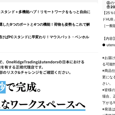
の
2
Cスタンド＋多機能ハブ！リモートワークをもっと自由に
【25％
ドHUB
選した9つのポートと4つの機能！荷物も姿勢もこれで解
［一般販
開けばPCスタンドに早変わり！マウスパット・ペンホル
【内容
● ute
※お届
る可能
※商品
更にな
さい。
※皆様
場合、
下がる
※発送