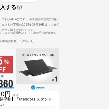
購入する
クトはAll in型です。目標金額の達成に関わ
ェクト終了日の2025年06月29日までに支払
た時点で購入が成立します。
システム利用料として2.2%(税抜)がかかり
（適格請求書）：対応不可
60円
(税込)
超早割】「utendors スタンド
×1