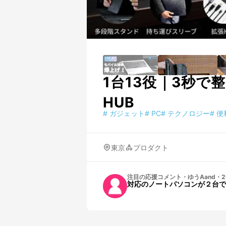
1台13役｜3秒で
HUB
#
ガジェット
#
PC
#
テクノロジー
#
便
東京
プロダクト
注目の応援コメント
・
ゆうAand
・
2
対応のノートパソコンが２台で