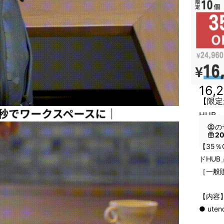
16,
【限定
HUB」
の
2
【35％
ドHUB
［一般販
【内容
● ute