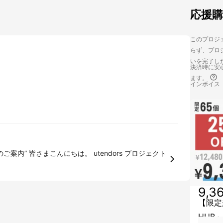
応援
このプロジェ
らず、プロジ
いを完了し
決済時に安心
ます。
インボイス
ors プロジェクト
9,3
【限定
HUB」