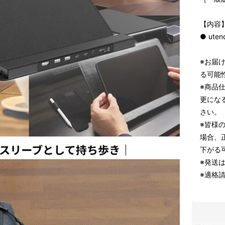
【内容
● ute
※お届
る可能
※商品
更にな
さい。
※皆様
場合、
下がる
※発送
※適格