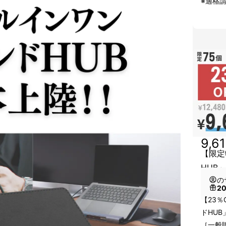
※適格
9,6
【限定
HUB」
の
2
【23％
ドHUB
［一般販