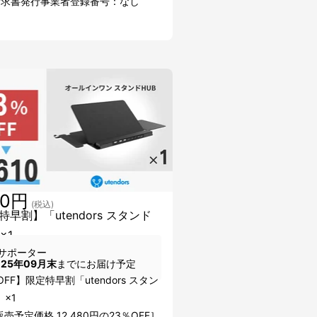
請求書発行事業者登録番号：なし
10円
(税込)
特早割】「utendors スタンド
×1
サポーター
025年09月末
までにお届け予定
OFF】限定特早割「utendors スタン
」×1
売予定価格 12,480円の23％OFF］