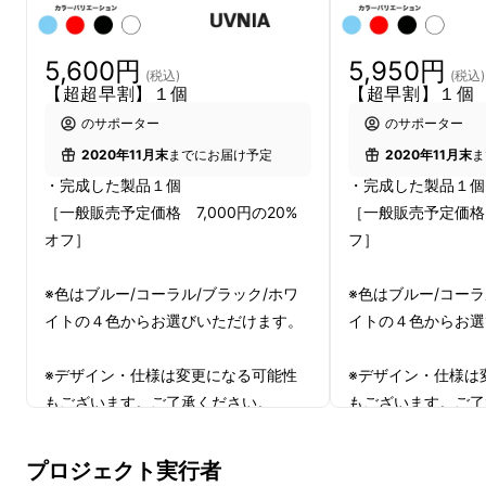
5,600円
5,950円
(税込)
(税込)
【超超早割】１個
【超早割】１個
のサポーター
のサポーター
2020年11月末
までにお届け予定
2020年11月末
ま
・完成した製品１個
・完成した製品１個
［一般販売予定価格 7,000円の20%
［一般販売予定価格 
オフ］
フ］
※色はブルー/コーラル/ブラック/ホワ
※色はブルー/コーラ
イトの４色からお選びいただけます。
イトの４色からお選
※デザイン・仕様は変更になる可能性
※デザイン・仕様は
もございます。ご了承ください。
もございます。ご了
人間の体の中で最も細菌の数が多いと言われて
※ご注文状況、使用部材の供給状況、
※ご注文状況、使用
製造工程上の都合等により出荷時期が
製造工程上の都合等
いる口の中。
プロジェクト実行者
遅れる場合があります。
遅れる場合がありま