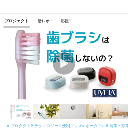
で手に入れよう
9
16
プロジェクト
活レポ
応援
# プロダクト
# テクノロジー
# 便利グッズ
# ポータブル
# 抗菌・除