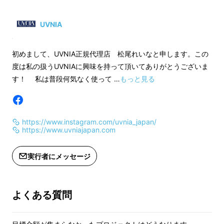
※皆様の応援購入により量産効率が向
※皆様の応援購入に
そんな口の中を掃除した
歯ブラシには、
上した場合、正規販売価格が販売予定
上した場合、正規販
UVNIA
価格より下がる可能性もございます。
価格より下がる可能
食べカスや歯に付いていたプラークなど、
目に
は見えない細菌が大量に付着
しています。
初めまして、UVNIA正規代理店 松尾れいなと申します。この
度は私の扱うUVNIAに興味を持って頂いてありがとうございま
す！ 私は普段何気なく使って …
もっと見る
https://www.instagram.com/uvnia_japan/
https://www.uvniajapan.com
実行者にメッセージ
よくある質問