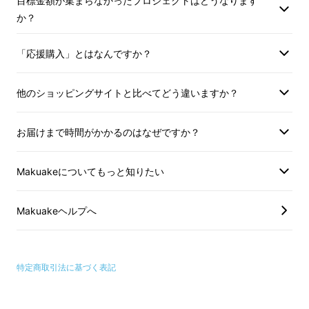
目標金額が集まらなかったプロジェクトはどうなります
いったいどのくらい細菌が付着しているか知っ
か？
ていますか？
「応援購入」とはなんですか？
その数なんと…
他のショッピングサイトと比べてどう違いますか？
約1000万個！
お届けまで時間がかかるのはなぜですか？
Makuakeについてもっと知りたい
Makuakeヘルプへ
特定商取引法に基づく表記