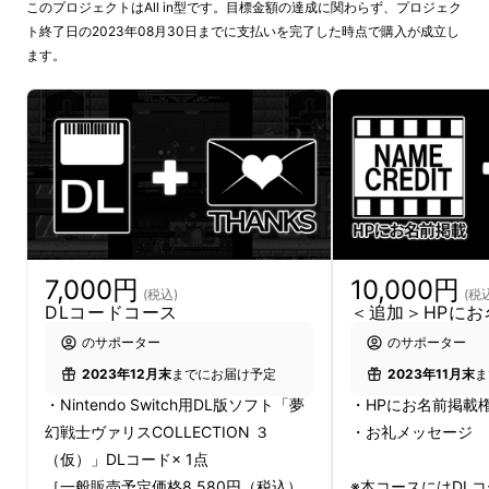
このプロジェクトはAll in型です。目標金額の達成に関わらず、プロジェク
なさまからご要望をいただいておりますため、
ト終了日の2023年08月30日までに支払いを完了した時点で購入が成立し
今回はストレッチゴールには設定せず、発売す
ます。
る予定で進行させていただきます。
あわせてリターンには、
こちらも多くのご要望をいただいておりました
「資料集＆サントラコース」の追加や「設定資
料集 第１弾、第2弾」および「サントラCD第1
弾」の復刻をさせていただきます。
7,000円
10,000円
「設定資料集 第１弾、第2弾」および「サント
(税込)
(税
DLコードコース
＜追加＞HPに
ラCD第1弾」は、過去のプロジェクトで大変ご
のサポーター
のサポーター
好評をいただき、プロジェクト終了後も多くの
2023年12月末
までにお届け予定
2023年11月末
ま
お問い合わせをいただいていた商品でございま
・Nintendo Switch用DL版ソフト「夢
・HPにお名前掲載
す。
幻戦士ヴァリスCOLLECTION ３
・お礼メッセージ
この機会にぜひお手にとっていただけますと幸
（仮）」DLコード× 1点
いでございます！
［一般販売予定価格8,580円（税込）
※本コースにはDL