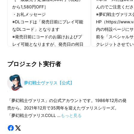
から1,580円OFF］
んのでご注意くださ
・お礼メッセージ
※夢幻戦士ヴァリス
【ストレッチゴール】
※DLコードは「発売日前にプレイ可能
HP（https://www.v
なDLコード」となります
内の特設ページにサ
800万円：「ファミコン版ヴァリス
※発売日前にコードのお届けおよびプ
前を「スペシャルサ
レイ可能となりますが、発売日の何日
クレジットさせてい
のプロモーションビデオ」追加収録
前にお届けできるか等の具体的な日程
※お名前の掲載は、2
につきましては現時点では未定となり
2024年12月まで
プロジェクト実行者
ます。ご了承ください。
掲載後のキャンセル
※DLコードはMakuakeメッセージにて
お受けできかねます
ご案内します
さい。
夢幻戦士ヴァリス【公式】
・ペンネーム、ハン
「夢幻戦士ヴァリス」の公式アカウントです。1986年12月の発
・公序良俗に反する
売から、2021年12月で35周年を迎えたヴァリスシリーズ。
ファンの間では伝説となっているファミコン版
字は掲載出来ません
「夢幻戦士ヴァリスCOLL …
もっと見る
のプロモーションビデオを、「夢幻戦士ヴァリ
いてMakuakeメ
スCOLLECTION 3（仮）」ソフトのビジュア
問い合わせさせてい
います）