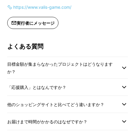
ルモード内で閲覧可能にいたします。
https://www.valis-game.com/
・文字数制限：12
・掲載後のキャンセ
【追加リターン】
お受け出来かねます
実行者にメッセージ
了承下さい。
HPにお名前掲載コース
よくある質問
＊夢幻戦士ヴァリス公式
HP（https://www.valis-game.com/）内の特
目標金額が集まらなかったプロジェクトはどうなります
か？
設ページにサポーター様のお名前を「スペシャ
ルサポーター」としてクレジットさせていただ
「応援購入」とはなんですか？
きます
＊お名前の掲載は、2023年11月から2024年12
他のショッピングサイトと比べてどう違いますか？
月までを予定しております。掲載後のキャンセ
ルや削除依頼などはお受けできかねますので、
お届けまで時間がかかるのはなぜですか？
ご了承ください。