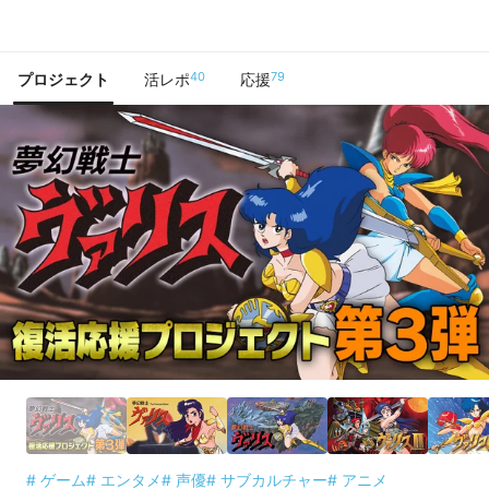
で手に入れよう
40
79
プロジェクト
活レポ
応援
# ゲーム
# エンタメ
# 声優
# サブカルチャー
# アニメ