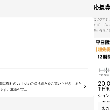
応援
このプロジェ
らず、プロジ
払いを完了
20,
平日限
す。車両が完...
ション
「20％
の