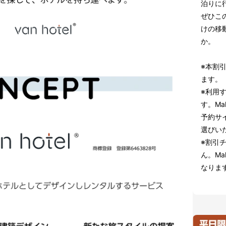
泊りに
ぜひこ
けの移
か。
※本割
ます。
※利用
す。Ma
予約サ
選びい
※割引
ん。Ma
なりま