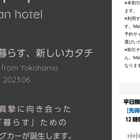
※本割
ます。
※利用
す。Ma
予約サ
選びい
※割引
ん。Ma
なりま