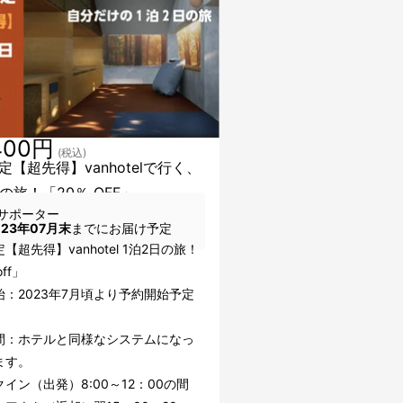
400円
(税込)
定【超先得】vanhotelで行く、
の旅！「20％ OFF」
サポーター
023年07月末
までにお届け予定
【超先得】vanhotel 1泊2日の旅！
％off」
始：2023年7月頃より予約開始予定
間：ホテルと同様なシステムになっ
ます。
イン（出発）8:00～12：00の間