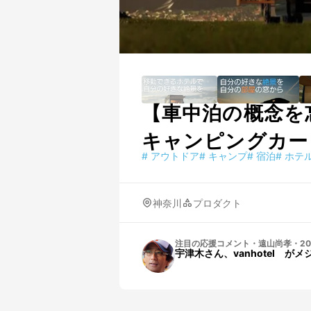
【車中泊の概念を
キャンピングカー
#
アウトドア
#
キャンプ
#
宿泊
#
ホテ
神奈川
プロダクト
注目の応援コメント
・
遠山尚孝
・
20
宇津木さん、vanhotel 