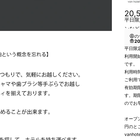
20,
平日限
ンなど
の
2
平日限
利用開始
です。
利用時
ご利用
有効期
す。期
のでお
オープン
円のとこ
vanh