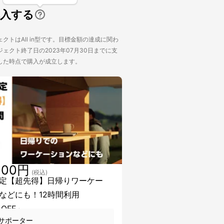
購入する
クトはAll in型です。目標金額の達成に関わ
ェクト終了日の2023年07月30日までに支
した時点で購入が成立します。
000円
(税込)
定【超先得】日帰りワーケー
などにも！12時間利用
OFF」
サポーター