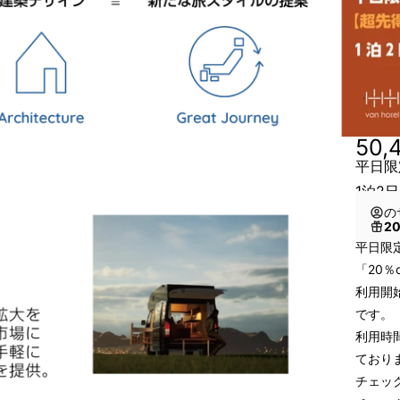
50,
平日限
1泊2日
の
2
平日限定
「20
利用開
です。
利用時
ており
チェック