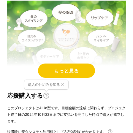
もっと見る
頭皮化粧水ビタミンラッシュを2021年
購入の仕組みを知る
Makuakeにて発売し、現在も多くのお客様に
応援購入する
ご愛用いただいております（
プロジェクトペー
ジ
）
。2023年にはオイルのツヤとミルクの潤
このプロジェクトはAll in型です。目標金額の達成に関わらず、プロジェク
い、両方叶えるオールインワントリートメント
ト終了日の2024年10月22日までに支払いを完了した時点で購入が成立し
も発売いたしました。（
プロジェクトページ
）
ます。
決済時に安心システム利用料として2.2%(税抜)がかかります。