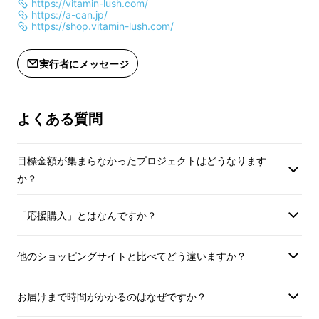
伸びます。
https://vitamin-lush.com/
https://a-can.jp/
https://shop.vitamin-lush.com/
粘膜に近い目元や唇にも使えるよう、石油系成
分・着色料・保存料・人工香料など無添加。
実行者にメッセージ
気になる部分のケアに加えて、前髪や毛先のス
よくある質問
タイリングにも使える優れものです。
目標金額が集まらなかったプロジェクトはどうなります
化粧下地としてもお使いいただけます。
か？
「応援購入」とはなんですか？
サジー果実オイル配合
他のショッピングサイトと比べてどう違いますか？
でエイジングケアも
お届けまで時間がかかるのはなぜですか？