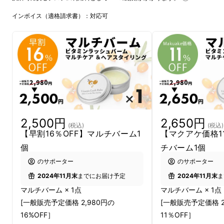
インボイス（適格請求書）：対応可
2,500円
2,650円
今回は、ヘアスタイリングができ、リップやハ
(税込)
(税込)
【早割16％OFF】マルチバーム1
【マクアケ価格1
ンドにも使えるオールインワンをテーマに、マ
個
チバーム1個
ルチバームを開発しました。もちろん、ビタミ
のサポーター
のサポーター
ンラッシュのブランドコンセプトである「
ビタ
2024年11月末
までにお届け予定
2024年11月末
ま
ミンが豊富
」もしっかり叶えています。
マルチバーム × 1点
マルチバーム × 1点
[一般販売予定価格 2,980円の
[一般販売予定価格 2
スタイリング剤、リップクリーム、ハンドク
16%OFF］
11％OFF］
リーム…いろんなアイテムを持って管理するの