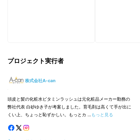
が面倒だった開発者のワガママで企画しており
ます。
ビタミンラッシュバームは
「
髪のスタイリング
剤
」「
髪の保湿剤
」「
リップクリーム
」「
ハン
ドクリーム
」「
目元エイジングケア※クリー
ム
」「
ボディクリーム
」「
肘・膝角質ケアク
プロジェクト実行者
リーム
」
の
7役
をこなします。
株式会社A-can
※「エイジングケア」は年齢に応じたケア
頭皮と髪の化粧水ビタミンラッシュは元化粧品メーカー勤務の
何度も試作を繰り返し、「ちょうどいい固さ」
弊社代表 白砂ゆき子が考案しました。育毛剤は高くて手が出に
のテクスチャを実現。
くい上、ちょっと恥ずかしい。もっとカ …
もっと見る
固形バームですが、手の体温で溶けてしっとり