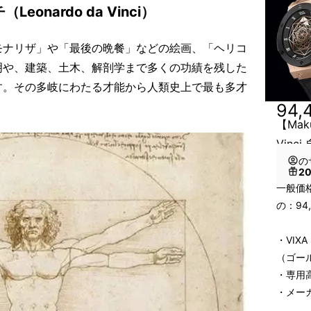
onardo da Vinci）
モナリザ」や「最後の晩餐」などの絵画、「ヘリコ
明や、建築、土木、解剖学まで多くの功績を残した
す。その多岐にわたる才能から人類史上で最も多才
94,
【Mak
Vinc
の
2
一般価格
の：94
・VIXA
（ゴー
・専用高
・メー