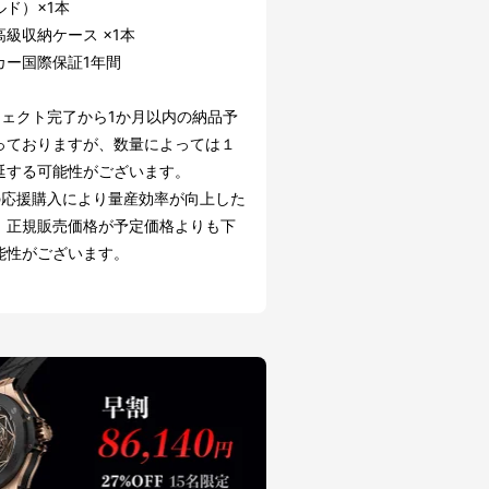
ルド）×1本
級収納ケース ×1本
カー国際保証1年間
ジェクト完了から1か月以内の納品予
っておりますが、数量によっては１
延する可能性がございます。
の応援購入により量産効率が向上した
、正規販売価格が予定価格よりも下
能性がございます。