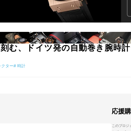
を刻む、ドイツ発の自動巻き腕時
レクター
#
時計
応援
このプロジェ