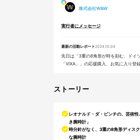
株式会社W&W
実行者にメッセージ
最新の活動レポート
2024.10.04
先日は「3重の8角形が時を刻む、ドイ
「VIXA」」の応援購入、お気に入り登
ストーリー
レオナルド・ダ・ビンチの、芸術性
き腕時計」
時分針がなく、3重の8角形ディス
な腕時計