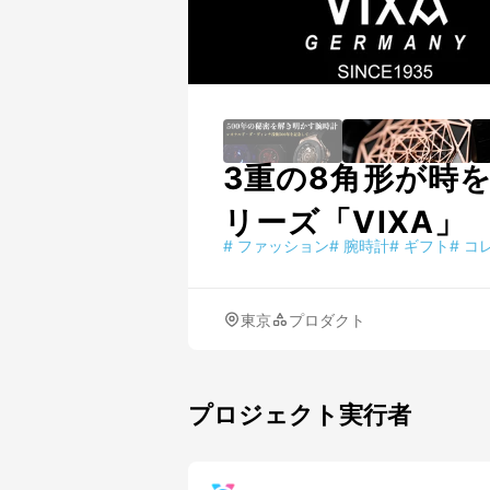
3重の8角形が時
リーズ「VIXA」
#
ファッション
#
腕時計
#
ギフト
#
コ
東京
プロダクト
プロジェクト実行者