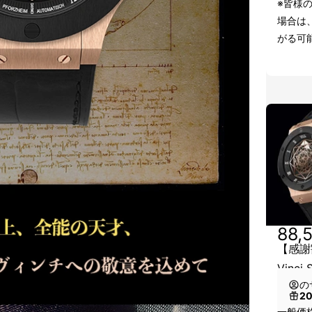
※皆様
場合は
がる可
88,
【感謝
Vinc
の
2
一般価格