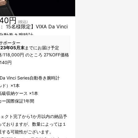
140円
(税込)
 15名様限定】VIXA Da Vinci
es自動巻き腕時計
サポーター
023年05月末
までにお届け予定
:118,000円 のところ 27%OFF価格
140円
 Da Vinci Series自動巻き腕時計
ルド）×1本
級収納ケース ×1本
カー国際保証1年間
ジェクト完了から1か月以内の納品予
っておりますが、数量によっては１
延する可能性がございます。