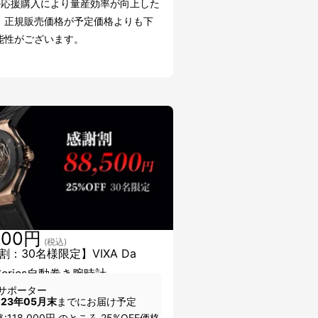
の応援購入により量産効率が向上した
、正規販売価格が予定価格よりも下
能性がございます。
500円
(税込)
割：30名様限定】VIXA Da
i Series自動巻き腕時計
サポーター
023年05月末
までにお届け予定
:118,000円 のところ 25%OFF価格