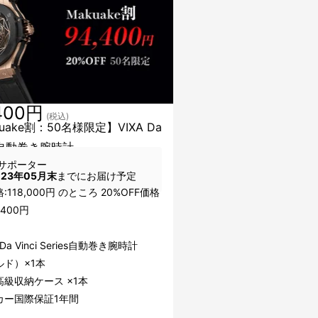
400円
(税込)
uake割：50名様限定】VIXA Da
i 自動巻き腕時計
サポーター
023年05月末
までにお届け予定
:118,000円 のところ 20%OFF価格
,400円
 Da Vinci Series自動巻き腕時計
ルド）×1本
級収納ケース ×1本
カー国際保証1年間