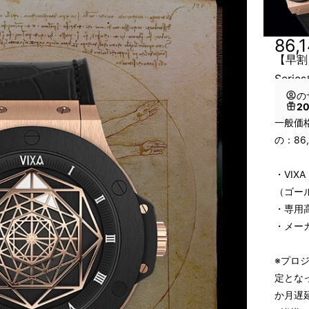
86,
【早割：
Seri
の
2
一般価格
の：86,
・VIXA
（ゴー
・専用高
・メー
※プロ
定とな
か月遅