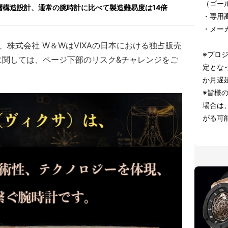
（ゴー
層構造設計、通常の腕時計に比べて製造難易度は14倍
・専用高
・メー
、株式会社 W＆WはVIXAの日本における独占販売
※プロ
に関しては、ページ下部のリスク&チャレンジをご
定とな
か月遅
※皆様
場合は
がる可