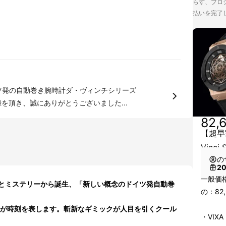
らず、プロジ
払いを完了
ツ発の自動巻き腕時計ダ・ヴィンチシリーズ
録を頂き、誠にありがとうございました...
82,
【超早
Vinc
の
2
一般価格
とミステリーから誕生、「新しい概念のドイツ発自動巻
の：82,
クが時刻を表します。斬新なギミックが人目を引くクール
・VIXA