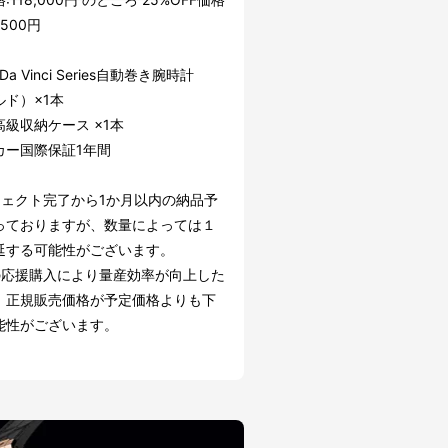
,500円
 Da Vinci Series自動巻き腕時計
ルド）×1本
級収納ケース ×1本
カー国際保証1年間
ジェクト完了から1か月以内の納品予
っておりますが、数量によっては１
延する可能性がございます。
の応援購入により量産効率が向上した
、正規販売価格が予定価格よりも下
能性がございます。