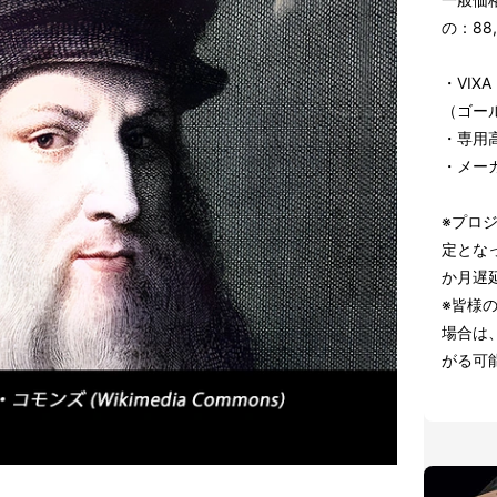
の：88
・VIXA
（ゴー
・専用高
・メー
※プロ
定とな
か月遅
※皆様
場合は
がる可