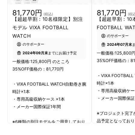
81,770円
81,770円
(税込)
(税込
【超超早割：10名様限定】別注
【超超早割：10本
モデル VIXA FOOTBALL
FOOTBALL WA
WATCH
のサポーター
※リターン品の配送が完了するまで、株式会社
のサポーター
2024年07月末
W＆WはVIXAの日本における独占販売権を有
一般価格:125,800
2024年09月末
までにお届け予定
する正規代理店です。詳細に関しては、ページ
35%OFF価格の：81
一般価格:125,800円 のところ
下部のリスク&チャレンジをご確認ください。
35%OFF価格の：81,770円
・VIXA FOOTBA
時計×1本
・VIXA FOOTBALL WATCH自動巻き腕
・専用高級収納ケース
時計×1本
・メーカー国際保証
・専用高級収納ケース ×1本
・メーカー国際保証1年間
※プロジェクト完了
品予定となっており
※6種類の別注モデルをご用意しており
よっては１か月遅延
ます。こちらはお届けまでプロジェク