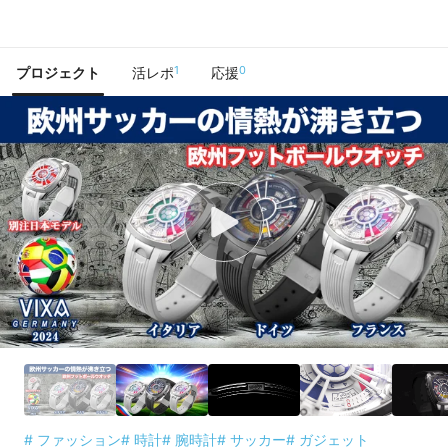
で手に入れよう
1
0
プロジェクト
活レポ
応援
# ファッション
# 時計
# 腕時計
# サッカー
# ガジェット