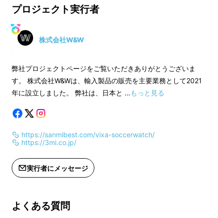
います。
ト終了より75日必要となります。
プロジェクト実行者
※皆様の応援購入に
※皆様の応援購入により量産効率が向
上した場合は、正規
上した場合は、正規販売価格が予定価
格よりも下がる可能
格よりも下がる可能性がございます。
株式会社W&W
適格請求書発行事業
適格請求書発行事業者登録番号：あり
弊社プロジェクトページをご覧いただきありがとうございま
（適格請求書発行事
（適格請求書発行事業者登録番号の記
す。 株式会社W&Wは、輸入製品の販売を主要業務として2021
載のあるインボイス
載のあるインボイスが必要な場合は、
年に設立しました。 弊社は、日本と …
もっと見る
Makuakeメッセ
Makuakeメッセージにて実行者に直接
お問い合わせくださ
お問い合わせください）
https://sanmibest.com/vixa-soccerwatch/
https://3mi.co.jp/
実行者にメッセージ
VIXAにフットボールテーマ
よくある質問