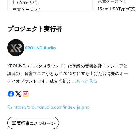
充電ケース × 1
1（左右ペア）
15cm USBTypeC
充電ケース × 1
コンフォートイヤー
15cm USBTypeC充電ケーブル × 1
（S/M/L/XL）
コンフォートイヤーピース
プロジェクト実行者
低音強化イヤーピース
（S/M/L/XL）
日本語取り扱い説明書
低音強化イヤーピース（S/M/L）
日本語取り扱い説明書 × 1
XROUND Audio
※送料込み（日本国
る）
※送料込み（日本国内への配送に限
XROUND（エックスラウンド）は熟練の音響設計エンジニアと
る）
調律師、音響マニアがともに2015年に立ち上げた台湾発のオー
ディオブランドです。成立当初よ …
もっと見る
今回の『VOCA』は、これらワイヤレスイヤホ
ンシリーズで培った技術や経験を結集した、ま
さに
フラッグシップモデル
となる一台です。
https://xroundaudio.com/index_ja.php
実行者にメッセージ