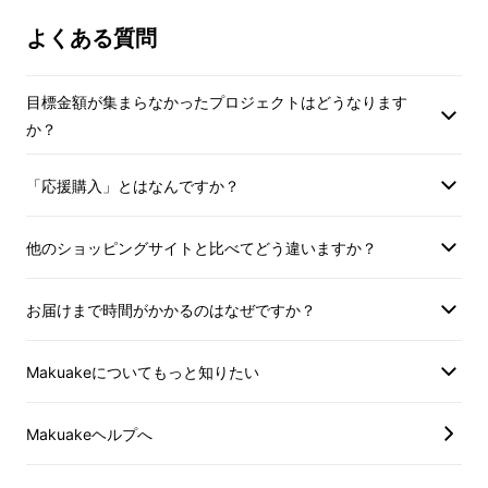
よくある質問
目標金額が集まらなかったプロジェクトはどうなります
か？
「応援購入」とはなんですか？
他のショッピングサイトと比べてどう違いますか？
お届けまで時間がかかるのはなぜですか？
周囲の騒音量を自動認識し、ノイズキャンセル
強度を自ら調整する「適応型アクティブノイズ
Makuakeについてもっと知りたい
キャンセリング」
機能を搭載。周囲の騒音を効
果的にカットするだけでなく、ノイズキャンセ
Makuakeヘルプへ
ル時の閉塞感を低減することで、長時間の快適
性も両立しました。