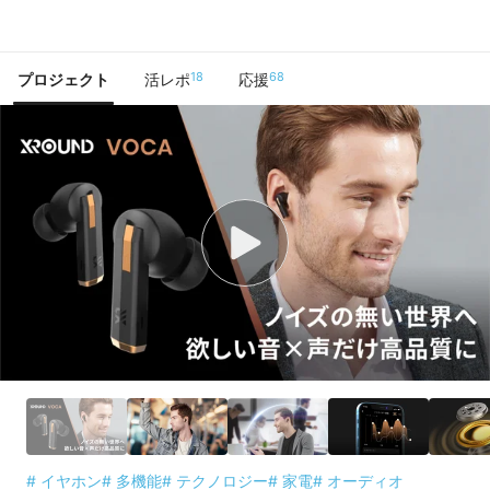
で手に入れよう
18
68
プロジェクト
活レポ
応援
# イヤホン
# 多機能
# テクノロジー
# 家電
# オーディオ