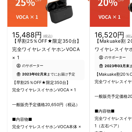
15,488円
16,520円
(税込)
(税
【早割25％OFF★限定350台】
【Makuake割 
完全ワイヤレスイヤホンVOCA
ワイヤレスイヤホン
XROUNDでは、過去にワイヤレスイヤホンを
× 1
のサポーター
始めとして数々のプロダクトラインナップを輩
のサポーター
2023年03月末
出。それらMakuakeでの応援購入額は、おか
【Makuake割20％
2023年02月末
までにお届け予定
げさまで
全て1000万円を突破
するなど、大変
完全ワイヤレスイヤホン
【早割25％OFF★限定350台】
多くの皆さまよりご支援を頂きました。
完全ワイヤレスイヤホンVOCA × 1
一般販売予定価格20
一般販売予定価格20,650円（税込）
■内容物■
完全ワイヤレスイヤホ
■内容物■
1（左右ペア）
完全ワイヤレスイヤホンVOCA本体 ×