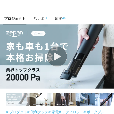
で手に入れよう
11
34
プロジェクト
活レポ
応援
# プロダクト
# 便利グッズ
# 家電
# テクノロジー
# ポータブル