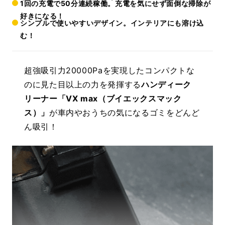
1回の充電で50分連続稼働。充電を気にせず面倒な掃除が
好きになる！
シンプルで使いやすいデザイン。インテリアにも溶け込
む！
超強吸引力
20000Pa
を実現したコンパクトな
のに見た目以上の力を発揮する
ハンディーク
リーナー「VX max（ブイエックスマック
ス）」
が車内やおうちの気になるゴミをどんど
ん吸引！