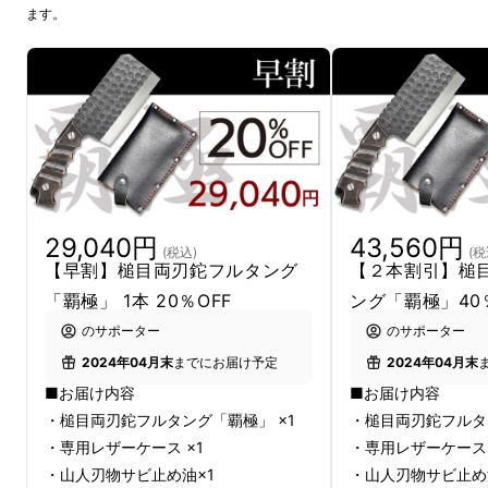
ます。
29,040円
43,560円
(税込)
(税
【早割】槌目両刃鉈フルタング
【２本割引】槌
「覇極」 1本 20％OFF
ング「覇極」40
のサポーター
のサポーター
2024年04月末
までにお届け予定
2024年04月末
■お届け内容
■お届け内容
・槌目両刃鉈フルタング「覇極」 ×1
・槌目両刃鉈フルタ
・専用レザーケース ×1
・専用レザーケース 
・山人刃物サビ止め油×1
・山人刃物サビ止め
「覇極」の魅力は何といってもこの極厚9mm