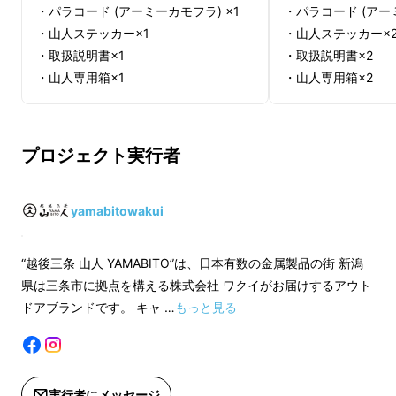
・パラコード (アーミーカモフラ) ×1
・パラコード (アー
の刃と、どんな扱いにも耐えられそうなタフで
・山人ステッカー×1
・山人ステッカー×
無骨なデザイン
・取扱説明書×1
・取扱説明書×2
・山人専用箱×1
・山人専用箱×2
一般販売予定価格：36,300円(税込)
一般販売予定価格：72
プロジェクト実行者
※応援購入後のキャンセルはできませ
※応援購入後のキャ
ん。ただし、期間中やむを得ず商品の
ん。ただし、期間中
キャンセルがあった場合、表示されて
キャンセルがあった
yamabitowakui
いる「残り個数」が変動することがご
いる「残り個数」が
ざいます。予めご了承ください。
ざいます。予めご了
“越後三条 山人 YAMABITO”は、日本有数の金属製品の街 新潟
※適格請求書発行事業者登録番号：あ
※適格請求書発行事
県は三条市に拠点を構える株式会社 ワクイがお届けするアウト
無骨ながら切れ味抜群で、斧のように使うも良
り
り
ドアブランドです。 キャ …
もっと見る
し！バドニングしても良し！スパッと割れる感
（適格請求書発行事業者登録番号の
（適格請求書発行
記載のあるインボイスが必要な場合
記載のあるインボイ
覚は、薪割りの時間がより楽しいものとなりま
は、Makuakeメッセージにて実行者に
は、Makuakeメ
す。
直接お問合せください）
直接お問合せくださ
実行者にメッセージ