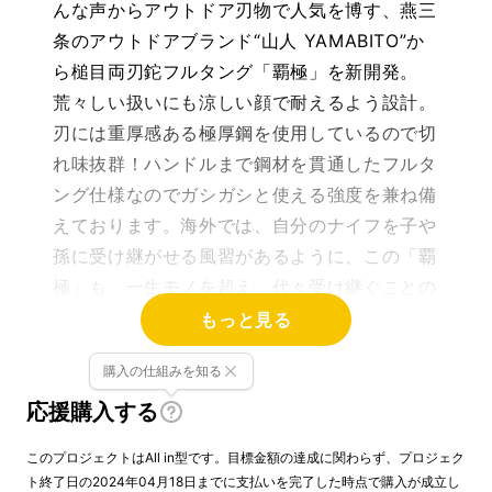
んな声からアウトドア刃物で人気を博す、燕三
条のアウトドアブランド“山人 YAMABITO”か
ら槌目両刃鉈フルタング「覇極」を新開発。
荒々しい扱いにも涼しい顔で耐えるよう設計。
刃には重厚感ある極厚鋼を使用しているので切
れ味抜群！ハンドルまで鋼材を貫通したフルタ
ング仕様なのでガシガシと使える強度を兼ね備
えております。海外では、自分のナイフを子や
孫に受け継がせる風習があるように、この「覇
極」も、一生モノを超え、代々受け継ぐことの
できる代物です。
もっと見る
購入の仕組みを知る
応援購入する
このプロジェクトはAll in型です。目標金額の達成に関わらず、プロジェク
ト終了日の2024年04月18日までに支払いを完了した時点で購入が成立し