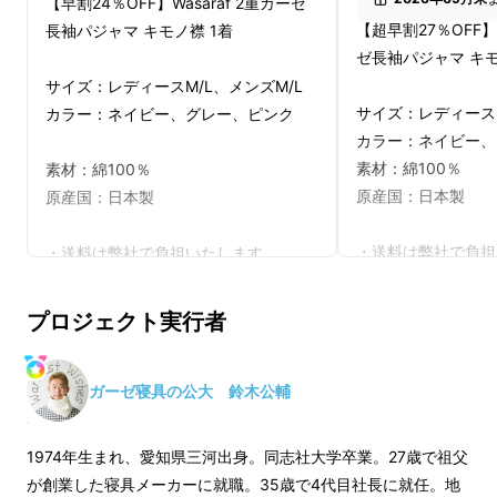
【早割24％OFF】Wasaraf 2重ガーゼ
【超早割27％OFF】W
長袖パジャマ キモノ襟 1着
ゼ長袖パジャマ キモ
サイズ：レディースM/L、メンズM/L
サイズ：レディースM
カラー：ネイビー、グレー、ピンク
カラー：ネイビー、
前回あっという間に目標を達成した
素材：綿100％
素材：綿100％
『Wasaraf』の「ストレスフリーガーゼの2重
原産国：日本製
原産国：日本製
ガーゼパジャマ」第２段！
・送料は弊社で負担
・送料は弊社で負担いたします。
今回は着物の衿から着想を得たデザインです。
・簡易パッケージと
・簡易パッケージとなります。
さらに贅沢になった、心地よい眠りをお届けし
プロジェクト実行者
ます。
---------------------
----------------------------------------
■お届け先について
■お届け先について
ご購入いただいた商
ご購入いただいた商品は、「お届け先
ガーゼ寝具の公大 鈴木公輔
住所の入力」宛に発
住所の入力」宛に発送いたします。
プレゼントとして直
プレゼントとして直接お送りしたい場
1974年生まれ、愛知県三河出身。同志社大学卒業。27歳で祖父
合は、ご購入時に以
合は、ご購入時に以下の対応をお願い
が創業した寝具メーカーに就職。35歳で4代目社長に就任。地