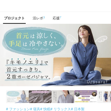
で手に入れよう
3
7
プロジェクト
活レポ
応援
# ファッション
# 寝具
# 快眠
# リラックス
# 日本製