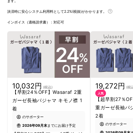
ます。
決済時に安心システム利用料として2.2%(税抜)がかかります。
インボイス（適格請求書）：対応可
10,032円
19,272円
(税込)
(税
【早割24％OFF】Wasaraf 2重
人気
【超早割27％OFF
ガーゼ長袖パジャマ キモノ襟 1
重ガーゼ長袖パ
着
2着
のサポーター
のサポーター
2026年09月末
までにお届け予定
2026年09月末