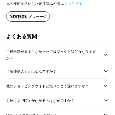
いたします。
いたします。
元の技術を活かした寝具商品の開 …
もっと見る
・「お届け先住所の
・「お届け先住所の入力」にお届け先
の情報（住所・電話
の情報（住所・電話番号）を入力
実行者にメッセージ
・送る相手に予め配
・送る相手に予め配送する旨を連絡
（突然届いて弊社へ
（突然届いて弊社へ問い合わせが来る
ことが多数あるため
ことが多数あるため）
よくある質問
---------------------
----------------------------------------
目標金額が集まらなかったプロジェクトはどうなります
※応援購入後のキャ
※応援購入後のキャンセルはできませ
か？
ん。ただし、期間中
ん。ただし、期間中やむを得ず商品の
キャンセルがあった
キャンセルがあった場合、表示されて
「応援購入」とはなんですか？
いる「残り個数」が
いる「残り個数」が変動することがご
ざいます。予めご了
ざいます。予めご了承ください。
※仕様・デザインが
※仕様・デザインが変更になる可能性
他のショッピングサイトと比べてどう違いますか？
がございます。
がございます。
お届けまで時間がかかるのはなぜですか？