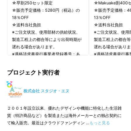
ロンかけが面倒くさい...クリーニングは費用も
☆早割250セット限定
☆Makuake割40
時間もかかる...
☆販売予定価格：5280円（税込）の
☆販売予定価格：4
18％OFF
13％OFF
☆送料当社負担
☆送料当社負担
「Washing Lock(ウォッシングロッ
※ご注文状況、使用部材の供給状況、
※ご注文状況、使用
ク)
があれば、洗いにくい洗濯物も気
製造工程上の都合等により出荷時期が
製造工程上の都合等
になった時に自宅ですぐ洗濯！
遅れる場合があります。
遅れる場合がありま
お気に入りの服だからこそ自分で洗い
※適格請求書発行事業者登録番号：あ
※適格請求書発行事
たい…！
り
り
そんなあなたにおすすめな新概念の
（適格請求書発行事業者登録番号の
（適格請求書発行
プロジェクト実行者
「魔法の洗濯ネット」
です！
記載のあるインボイスが必要な場合
記載のあるインボイ
は、Makuakeメッセージにて実行者に
は、Makuakeメ
直接お問合せください）
直接お問合せくださ
株式会社 スタジオ・エヌ
２００１年設立以来、優れたデザインや機能に特化した生活雑
貨（特許商品など）を製造または海外メーカーとの独占契約に
て輸入販売。最近はクラウドファンディン …
もっと見る