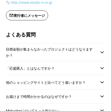
http://www.studio-n.co.jp
実行者にメッセージ
よくある質問
Makuakeページ「Washing Lock(ウォッシン
グロック)」
目標金額が集まらなかったプロジェクトはどうなります
前回は
2,067人のサポーター
の皆様に応援購入
か？
いただきご好評のたくさんのご感想をいただき
ました！（
レビューはこちら
）
「応援購入」とはなんですか？
前回希望が多かった
ロングコートバー
他のショッピングサイトと比べてどう違いますか？
ジョン
を開発！！
こういうの欲しかった！でも今までに
お届けまで時間がかかるのはなぜですか？
なかった洗濯ネットです！
Makuakeについてもっと知りたい