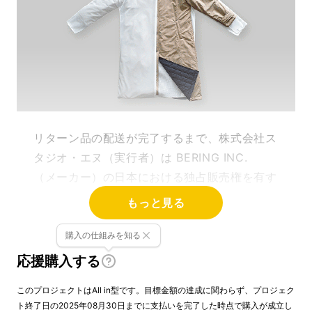
リターン品の配送が完了するまで、株式会社ス
タジオ・エヌ（実行者）は BERING INC.
（メーカー）の日本における独占販売権を有す
る正規代理店です。詳細に関しては、ページ下
もっと見る
部のリスク＆チャレンジをご確認ください。
購入の仕組みを知る
応援購入する
一家に一枚！これからの洗濯の必
需品になることまちがいなし！
このプロジェクトはAll in型です。目標金額の達成に関わらず、プロジェク
ト終了日の2025年08月30日までに支払いを完了した時点で購入が成立し