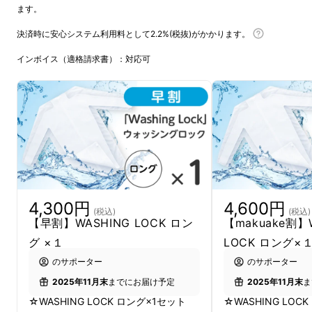
ます。
「Washing Lock(ウォッシン
決済時に安心システム利用料として2.2%(税抜)がかかります。
グロック)」とは？
インボイス（適格請求書）：対応可
4,300円
4,600円
(税込)
(税込)
【早割】WASHING LOCK ロン
【makuake割】
グ ×１
LOCK ロング×
のサポーター
のサポーター
2025年11月末
までにお届け予定
2025年11月末
ま
しわくちゃになるのが気になる...洗った後アイ
☆WASHING LOCK ロング×1セット
☆WASHING LOC