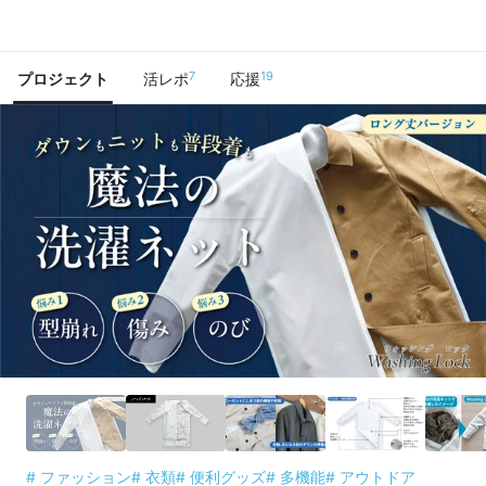
で手に入れよう
7
19
プロジェクト
活レポ
応援
# ファッション
# 衣類
# 便利グッズ
# 多機能
# アウトドア