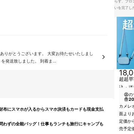
らず、プロジ
いを完了し
います。 大変お待たせいたしまし
た！ 本日、皆様にカメレオンウォレットを発送致しました。 到着ま...
18,
超超早
込・送
の
2
カメレ
財布にスマホが入るからスマホ決済もカードも現金支払
面より
定価か
フ問わずの全能バッグ！仕事もランチも旅行にキャンプも
売予定価