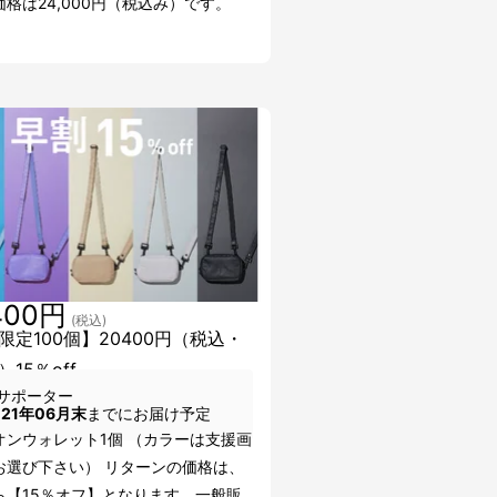
格は24,000円（税込み）です。
400円
(税込)
限定100個】20400円（税込・
15％off
サポーター
021年06月末
までにお届け予定
オンウォレット1個 （カラーは支援画
お選び下さい） リターンの価格は、
ら【15％オフ】となります。一般販