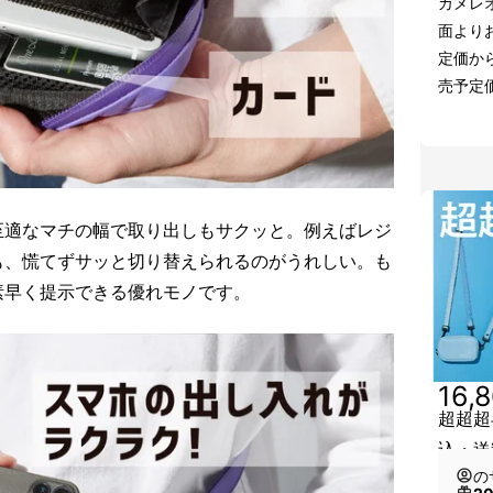
カメレ
面より
定価か
売予定価
至適なマチの幅で取り出しもサクッと。例えばレジ
も、慌てずサッと切り替えられるのがうれしい。も
素早く提示できる優れモノです。
16,
超超超
込・送
の