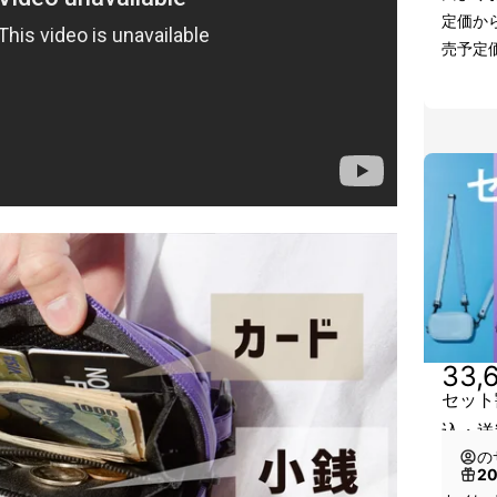
定価か
売予定価
33,
セット
込・送
の
2