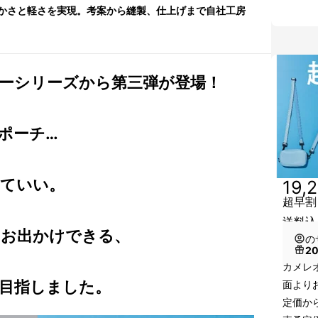
かさと軽さを実現。考案から縫製、仕上げまで自社工房
ーシリーズから第三弾が登場！
ポーチ…
ていい。
19,
超早割
送料込）
お出かけできる、
の
2
カメレ
目指しました。
面より
定価か