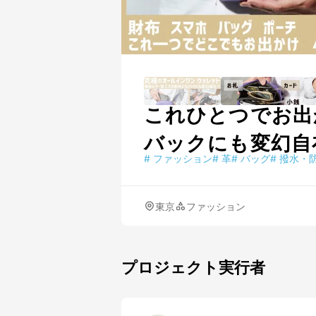
これひとつでお出
バックにも変幻自
#
ファッション
#
革
#
バッグ
#
撥水・
東京
ファッション
プロジェクト実行者