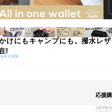
かけにもキャンプにも。撥水レザ
在!
防水
#
日本製
応援
このプロジェ