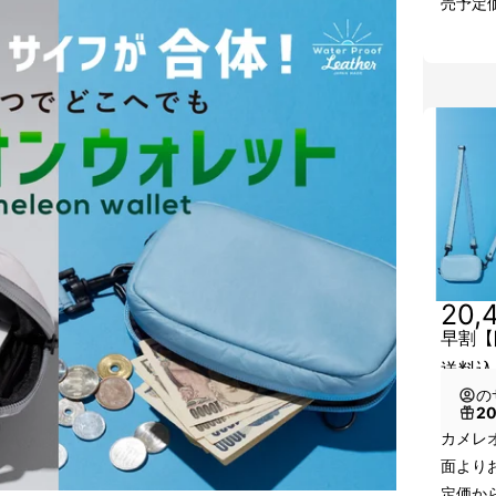
売予定価
20,
早割【
送料込）
の
2
カメレ
面より
定価か