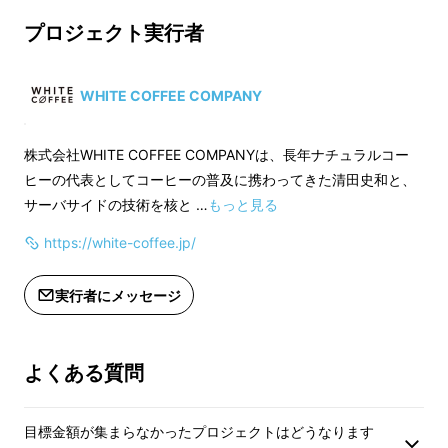
プロジェクト実行者
③
あなた自身も知らなかったあなたの好みの
WHITE COFFEE COMPANY
傾向を
即座にアプリ上で、クリアに確認できま
す。（※アプリは2019年4月リリース予定で
株式会社WHITE COFFEE COMPANYは、長年ナチュラルコー
す）
ヒーの代表としてコーヒーの普及に携わってきた清田史和と、
サーバサイドの技術を核と …
もっと見る
https://white-coffee.jp/
実行者にメッセージ
よくある質問
目標金額が集まらなかったプロジェクトはどうなります