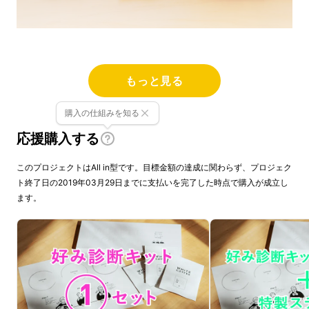
もっと見る
① お申し込み頂いた方に、まずは厳選された
コーヒー豆を3種類、
あえてよけいな情報を記
購入の仕組みを知る
載せず、空欄のまま、お届けします。
応援購入する
このプロジェクトはAll in型です。目標金額の達成に関わらず、プロジェク
ト終了日の2019年03月29日までに支払いを完了した時点で購入が成立し
ます。