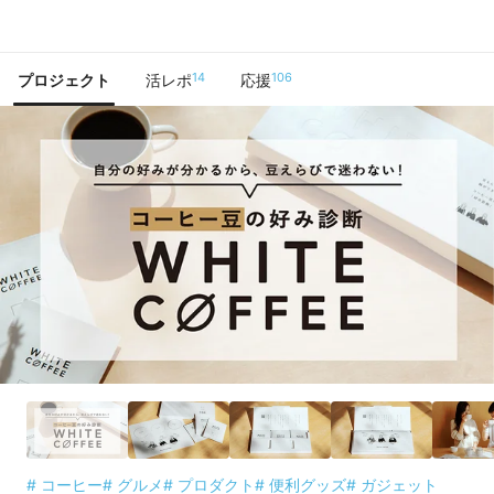
で手に入れよう
14
106
プロジェクト
活レポ
応援
# コーヒー
# グルメ
# プロダクト
# 便利グッズ
# ガジェット