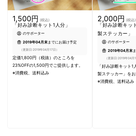
1,500円
2,000円
(税込)
(税込)
「好み診断キット1人分」
「好み診断キッ
②3種類を飲み比べたら、どの豆が一番美味し
製ステッカー」
のサポーター
かったか、
情報に頼らず、あなたの舌だけで
のサポーター
2019年04月末
までにお届け予定
選んでください。
（更新日:2019年04月17日）
2019年04月末
定価1,800円（税抜）のところを
（更新日:2019年04月
23%OFFの1,500円でご提供します。
「好み診断キット1
※消費税、送料込み
製ステッカー」をお
※消費税、送料込み