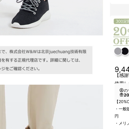
9,4
【感謝
使用し
の
2
【20%
・一般販
円
・メリ