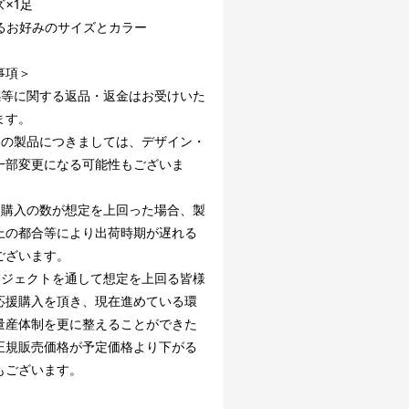
×1足
るお好みのサイズとカラー
事項＞
感等に関する返品・返金はお受けいた
ます。
中の製品につきましては、デザイン・
一部変更になる可能性もございま
援購入の数が想定を上回った場合、製
上の都合等により出荷時期が遅れる
ございます。
ロジェクトを通して想定を上回る皆様
応援購入を頂き、現在進めている環
量産体制を更に整えることができた
正規販売価格が予定価格より下がる
もございます。