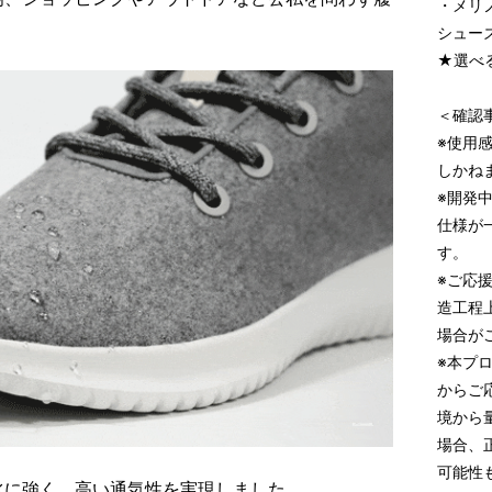
・メリ
シューズ
★選べ
＜確認
※使用
しかね
※開発
仕様が
す。
※ご応
造工程
場合が
※本プ
からご
境から
場合、
可能性
水に強く、高い通気性を実現しました。