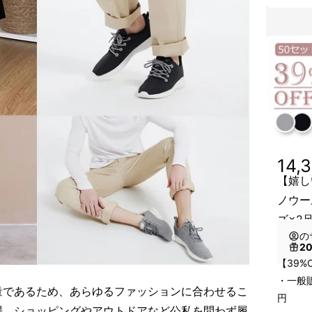
14,
【嬉し
ノウー
ズ×2
の
2
【39%
・一般販
量であるため、あらゆるファッションに合わせるこ
円
場、ショッピングやアウトドアなど公私を問わず履