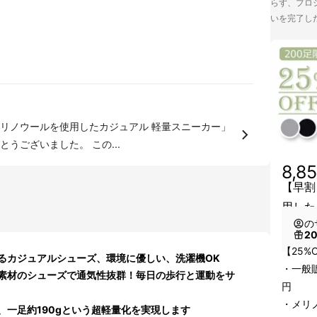
らず、プロジ
いを完了し
リノウールを使用したカジュアル 軽量スニーカー」
の応援購入、お気に入り登録誠にありがとうございました。 この...
8,8
【早割
用した
の
2
【25%
るカジュアルシューズ、環境に優しい、洗濯機OK
・一般販
素材のシューズで通気性抜群！毎日の歩行と運動をサ
円
・メリ
、一足約190gという超軽量化を実現します