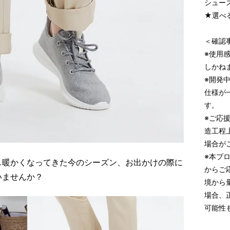
シューズ
★選べ
＜確認
※使用
しかね
※開発
仕様が
す。
※ご応
造工程
場合が
※本プ
し暖かくなってきた今のシーズン、お出かけの際に
からご
いませんか？
境から
場合、
可能性