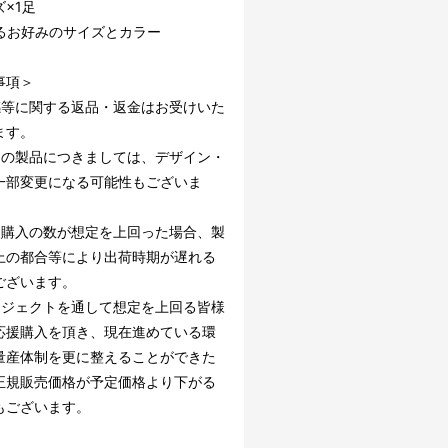
×1足
るお好みのサイズとカラー
事項＞
感等に関する返品・返金はお受けいた
ます。
中の製品につきましては、デザイン・
一部変更になる可能性もございま
援購入の数が想定を上回った場合、製
上の都合等により出荷時期が遅れる
ございます。
ロジェクトを通して想定を上回る皆様
応援購入を頂き、現在進めている環
量産体制を更に整えることができた
正規販売価格が予定価格より下がる
もございます。