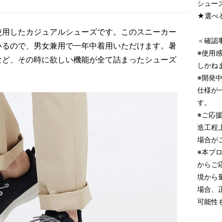
シューズ
★選べ
使用したカジュアルシューズです。このスニーカー
＜確認
いるので、男女兼用で一年中着用いただけます。暑
※使用
など、その時に欲しい機能が全て詰まったシューズ
しかね
※開発
仕様が
す。
※ご応
造工程
場合が
※本プ
からご
境から
場合、
可能性