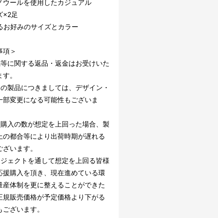
ノウールを使用したカジュアル
×2足
るお好みのサイズとカラー
事項＞
感等に関する返品・返金はお受けいた
ます。
中の製品につきましては、デザイン・
一部変更になる可能性もございま
援購入の数が想定を上回った場合、製
上の都合等により出荷時期が遅れる
ございます。
ロジェクトを通して想定を上回る皆様
応援購入を頂き、現在進めている環
量産体制を更に整えることができた
正規販売価格が予定価格より下がる
もございます。