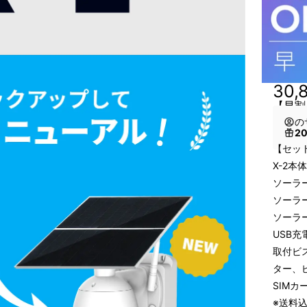
30,
【早割
の
2
【セッ
X-2本体
ソーラ
ソーラ
ソーラ
USB充
取付ビ
ター、
SIMカ
※送料