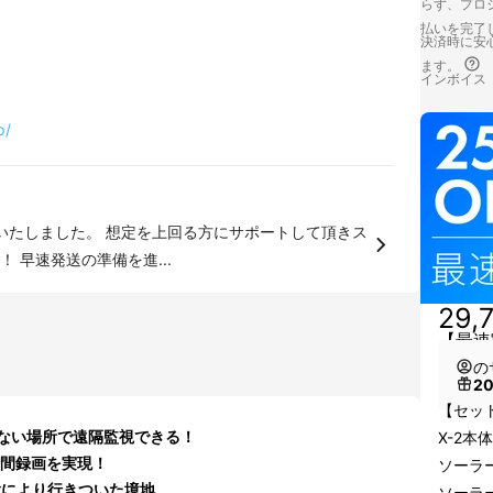
らず、プロジ
払いを完了
決済時に安心
ます。
インボイス
p/
了いたしました。 想定を上回る方にサポートして頂きス
 早速発送の準備を進...
29,
【最速
の
2
【セッ
ない場所で遠隔監視できる！
X-2本体
時間録画を実現！
ソーラ
験により行きついた境地
ソーラ