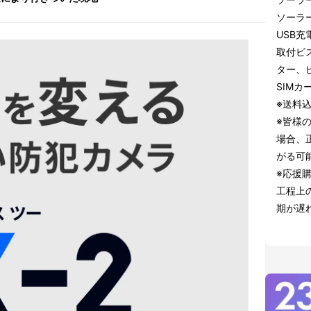
ソーラ
USB充
取付ビ
ター、
SIMカ
※送料
※皆様
場合、
がる可
※応援
工程上
期が遅