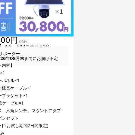
800円
(税込)
】X-2＿SIMモデル×1台
サポーター
026年08月末
までにお届け予定
ト内容】
×1
ーパネル×1
ー延長ケーブル×1
ーブラケット×1
電ケーブル×1
ス、六角レンチ、マウントアダプ
ピンセット
ード(お試し期間7日間限定)
込み