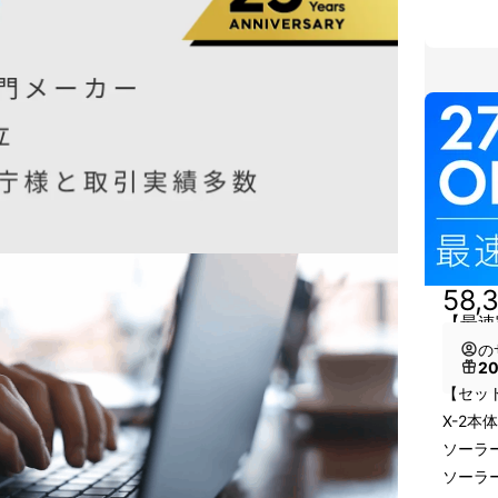
58,
【最速
の
2
【セッ
X-2本体
ソーラ
ソーラ