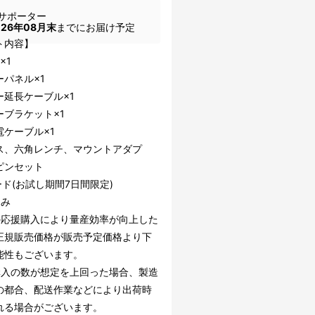
サポーター
026年08月末
までにお届け予定
ト内容】
×1
ーパネル×1
ー延長ケーブル×1
ーブラケット×1
電ケーブル×1
ス、六角レンチ、マウントアダプ
ピンセット
ード(お試し期間7日間限定)
込み
の応援購入により量産効率が向上した
正規販売価格が販売予定価格より下
能性もございます。
購入の数が想定を上回った場合、製造
の都合、配送作業などにより出荷時
れる場合がございます。