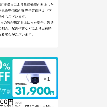
の応援購入により量産効率が向上した
正規販売価格が販売予定価格より下
能性もございます。
購入の数が想定を上回った場合、製造
の都合、配送作業などにより出荷時
れる場合がございます。
900円
(税込)
アケ割】X-2＿SIMモデル×1台