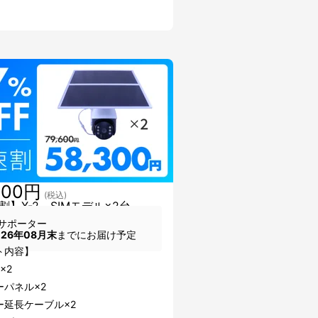
300円
(税込)
割】X-2＿SIMモデル×2台
サポーター
026年08月末
までにお届け予定
ト内容】
×2
ーパネル×2
ー延長ケーブル×2