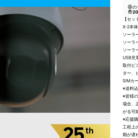
の
2
【セッ
X-2本体
ソーラ
ソーラ
ソーラ
USB充
取付ビ
ター、
SIMカ
※送料
※皆様
場合、
がる可
※応援
工程上
期が遅