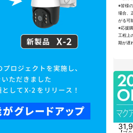
※皆様
場合、
がる可
※応援
工程上
期が遅
31,
【マク