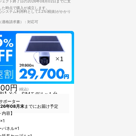
ェクト終了日の2026年08月02日までに支
した時点で購入が成立します。
システム利用料として2.2%(税抜)がかかり
（適格請求書）：対応可
700円
(税込)
割】X-2＿SIMモデル×１台
サポーター
026年08月末
までにお届け予定
ト内容】
×1
ーパネル×1
ー延長ケーブル×1